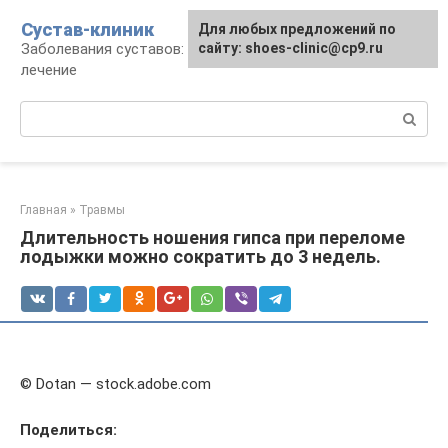
Перейти
Сустав-клиник
Для любых предложений по
к
Заболевания суставов: профилактика и
сайту: shoes-clinic@cp9.ru
контенту
лечение
Поиск:
Главная
»
Травмы
Длительность ношения гипса при переломе
лодыжки можно сократить до 3 недель.
© Dotan — stock.adobe.com
Поделиться: