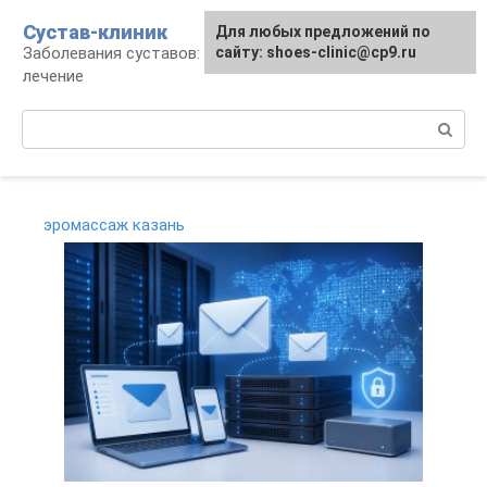
Перейти
Сустав-клиник
Для любых предложений по
к
Заболевания суставов: профилактика и
сайту: shoes-clinic@cp9.ru
контенту
лечение
Поиск:
эромассаж казань