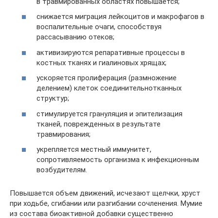
в травмированных областях повышается;
снижается миграция лейкоцитов и макрофагов в
воспалительные очаги, способствуя
рассасыванию отеков;
активизируются репаративные процессы в
костных тканях и гиалиновых хрящах;
ускоряется пролиферация (размножение
делением) клеток соединительнотканных
структур;
стимулируется грануляция и эпителизация
тканей, поврежденных в результате
травмирования;
укрепляется местный иммунитет,
сопротивляемость организма к инфекционным
возбудителям.
Повышается объем движений, исчезают щелчки, хруст
при ходьбе, сгибании или разгибании сочленения. Мумие
из состава биоактивной добавки существенно