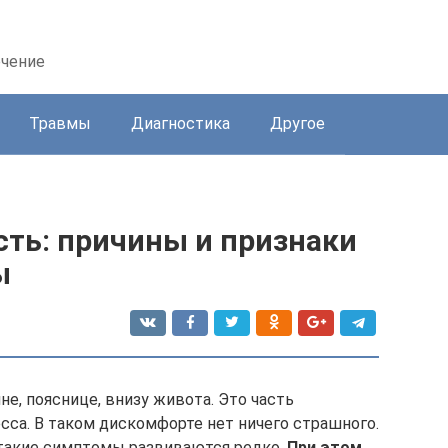
ечение
Травмы
Диагностика
Другое
ть: причины и признаки
ы
е, пояснице, внизу живота. Это часть
сса. В таком дискомфорте нет ничего страшного.
, такие симптомы развиваются редко.
При этом