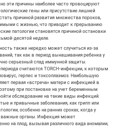
нно эти причины наиболее часто провоцируют
тологические гены или присутствие лишней
стать причиной развития множества пороков,
имыми с жизнью, что приводит к прерыванию
еские патологии становятся причиной остановки
сьмой-десятой неделе.
ость также нередко может случиться из-за
аний, так как в период вынашивания ребенка у
чно серьезный спад иммунной защиты.
 периода считаются ТORCH-инфекции, к которым
ловирус, герпес и токсоплазмоз. Наибольшую
ляет первая «встреча» матери с инфекцией в
оэтому при постановке на учет беременным
ойти обследование на такие виды инфекций.
стые и привычные заболевания, как грипп или
ологии, особенно на ранних сроках, когда у
 важные органы. Инфекция может
нно на плод, вызывая различного вида аномалии,