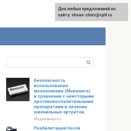
Для любых предложений по
сайту: shoes-clinic@cp9.ru
Поиск:
Безопасность
использования
мелоксикама (Мовалиса)
в сравнении с некоторыми
противовоспалительными
препаратами в лечении
ювенильных артритов
Медикаменты
Реабилитация после