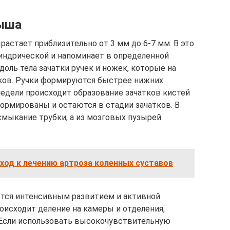
лыша
астает приблизительно от 3 мм до 6-7 мм. В это
индрической и напоминает в определенной
оль тела зачатки ручек и ножек, которые на
ков. Ручки формируются быстрее нижних
едели происходит образование зачатков кистей
формированы и остаются в стадии зачатков. В
смыкание трубки, а из мозговых пузырей
ход к лечению артроза коленных суставов
ется интенсивным развитием и активной
роисходит деление на камеры и отделения,
 Если использовать высокочувствительную