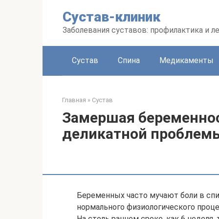
Перейти
Сустав-клиник
к
контенту
Заболевания суставов: профилактика и л
Сустав
Спина
Медикаменты
Главная
»
Сустав
Замершая беременнос
деликатной проблем
Беременных часто мучают боли в спин
нормального физиологического проце
На столь раннем сроке, как 6 неделя