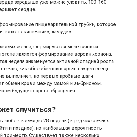
сердца зародыша уже можно уловить. 100-160
вершает сердце.
 формирование пищеварительной трубки, которое
и тонкого кишечника, желудка.
оловых желез, формируются мочеточники.
этапе является формирование ворсин хориона,
стая неделя знаменуется активной стадией роста
Конечно, как обособленный орган плацента еще
не выполняет, но первые пробные шаги
ит обмен крови между мамой и эмбрионом,
иком будущего кровообращения.
ожет случиться?
 любое время до 28 недель (в редких случаях
ти и позднее), но наибольшая вероятность
ый триместр. Существует также несколько