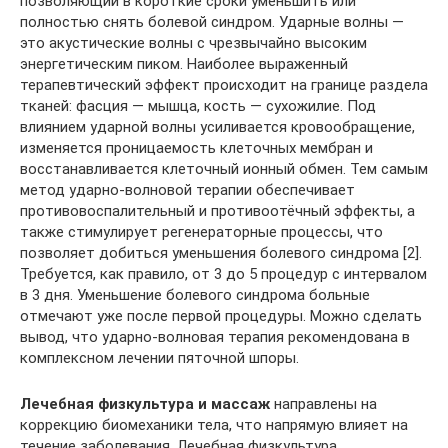
позволяющий в короткие сроки уменьшить или
полностью снять болевой синдром. Ударные волны —
это акустические волны с чрезвычайно высоким
энергетическим пиком. Наиболее выраженный
терапевтический эффект происходит на границе раздела
тканей: фасция — мышца, кость — сухожилие. Под
влиянием ударной волны усиливается кровообращение,
изменяется проницаемость клеточных мембран и
восстанавливается клеточный ионный обмен. Тем самым
метод ударно-волновой терапии обеспечивает
противовоспалительный и противоотёчный эффекты, а
также стимулирует регенераторные процессы, что
позволяет добиться уменьшения болевого синдрома [2].
Требуется, как правило, от 3 до 5 процедур с интервалом
в 3 дня. Уменьшение болевого синдрома больные
отмечают уже после первой процедуры. Можно сделать
вывод, что ударно-волновая терапия рекомендована в
комплексном лечении пяточной шпоры.
Лечебная физкультура и массаж
направлены на
коррекцию биомеханики тела, что напрямую влияет на
течение заболевания. Лечебная физкультура