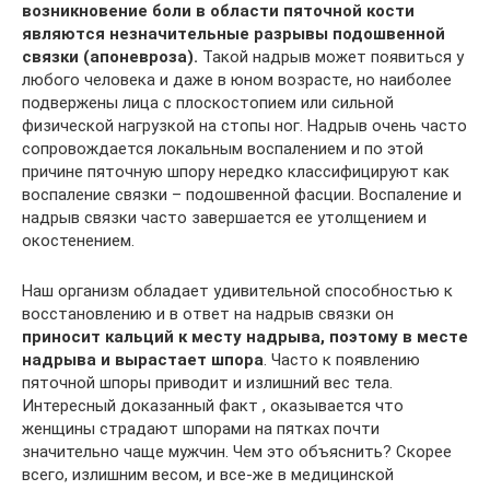
возникновение боли в области пяточной кости
являются незначительные разрывы подошвенной
связки (апоневроза).
Такой надрыв может появиться у
любого человека и даже в юном возрасте, но наиболее
подвержены лица с плоскостопием или сильной
физической нагрузкой на стопы ног. Надрыв очень часто
сопровождается локальным воспалением и по этой
причине пяточную шпору нередко классифицируют как
воспаление связки – подошвенной фасции. Воспаление и
надрыв связки часто завершается ее утолщением и
окостенением.
Наш организм обладает удивительной способностью к
восстановлению и в ответ на надрыв связки он
приносит кальций к месту надрыва, поэтому в месте
надрыва и вырастает шпора
. Часто к появлению
пяточной шпоры приводит и излишний вес тела.
Интересный доказанный факт , оказывается что
женщины страдают шпорами на пятках почти
значительно чаще мужчин. Чем это объяснить? Скорее
всего, излишним весом, и все-же в медицинской