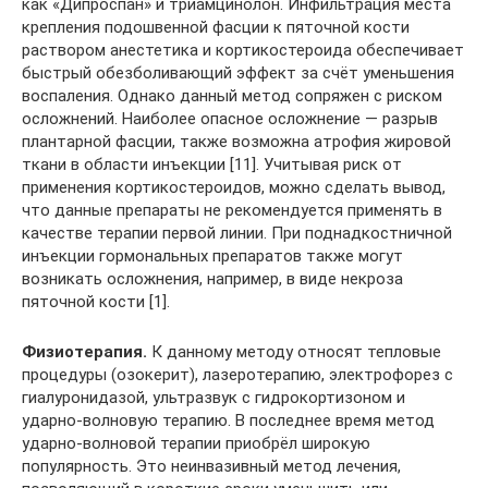
как «Дипроспан» и триамцинолон. Инфильтрация места
крепления подошвенной фасции к пяточной кости
раствором анестетика и кортикостероида обеспечивает
быстрый обезболивающий эффект за счёт уменьшения
воспаления. Однако данный метод сопряжен с риском
осложнений. Наиболее опасное осложнение — разрыв
плантарной фасции, также возможна атрофия жировой
ткани в области инъекции [11]. Учитывая риск от
применения кортикостероидов, можно сделать вывод,
что данные препараты не рекомендуется применять в
качестве терапии первой линии. При поднадкостничной
инъекции гормональных препаратов также могут
возникать осложнения, например, в виде некроза
пяточной кости [1].
Физиотерапия.
К данному методу относят тепловые
процедуры (озокерит), лазеротерапию, электрофорез с
гиалуронидазой, ультразвук с гидрокортизоном и
ударно-волновую терапию. В последнее время метод
ударно-волновой терапии приобрёл широкую
популярность. Это неинвазивный метод лечения,