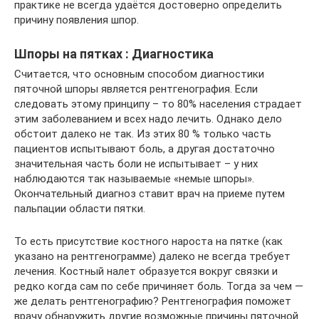
практике не всегда удаётся достоверно определить
причину появления шпор.
Шпоры на пятках : Диагностика
Считается, что основным способом диагностики
пяточной шпоры является рентгенография. Если
следовать этому принципу – то 80% населения страдает
этим заболеванием и всех надо лечить. Однако дело
обстоит далеко не так. Из этих 80 % только часть
пациентов испытывают боль, а другая достаточно
значительная часть боли не испытывает – у них
наблюдаются так называемые «немые шпоры».
Окончательный диагноз ставит врач на приеме путем
пальпации области пятки.
То есть присутствие костного нароста на пятке (как
указано на рентгенограмме) далеко не всегда требует
лечения. Костный налет образуется вокруг связки и
редко когда сам по себе причиняет боль. Тогда за чем —
же делать рентгенографию? Рентгенография поможет
врачу обнаружить другие возможные причины пяточной