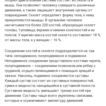
Опорно-двигательная система состоит из скелета и
мышц. Она позволяет человеку совершать различные
движения, а также защищает внутренние органы от
повреждения. Скелет определяет форму тела, к нему
прикрепляются мышцы. В организме человека
насчитывается более 220 костей, образующих скелет
головы, туловища, верхних и нижних конечностей и их
поясов. У мужчин масса костей скелета составляет 18 %
от массы тела, а у женщин – 16 %.
Соединение костей в скелете подразделяется на три
типа: неподвижное, полуподвижное и подвижное.
Неподвижное соединение представлено костями черепа,
полуподвижное – соединением позвонков или рёбер с
грудиной, осуществляющимися с помощью хрящей и
связок. Наконец, подвижно соединяются суставы.
Каждый сустав состоит из суставных поверхностей,
сумки и жидкости, находящейся в суставной полости.
Суставная жидкость уменьшает трение костей при
движении. Суставы чаще всего укреплены связками,
которые и ограничивают амплитуду движений.