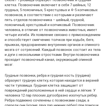
Скелет туловища образуют позвоночник и грудная
клетка. Позвоночник включает в себя 7 шейных, 12
грудных, 5 поясничных, 5 крестцовых и 4–5 копчиковых
позвонков, в соответствии с которыми и различают
пять отделов позвоночника – шейный, грудной,
поясничный, крестцовый и копчиковый. Позвоночник
человека, в отличие от позвоночника животных, имеет
четыре изгиба. Их появление связано с прямохождением
и способствует смягчению толчков при ходьбе, беге,
прыжках, предохранению внутренних органов и спинного
мозга от сотрясений. Каждый позвонок состоит из тела
и дуги с несколькими отростками. Внутри позвоночника
проходит позвоночный канал, окружающий спинной
мозг.
Грудные позвонки, ребра и грудная кость (грудина)
образуют грудную клетку, которая находится в верхней
части туловища. Грудная клетка защищает от
повреждений расположенные в ней сердце и лёгкие. У
человека 12 пар плоских дугообразно изогнутых рёбер.
Рёбра подвижно сочленены с позвонками сзади, а
спереди они (кроме двух пар нижних рёбер) при помощи