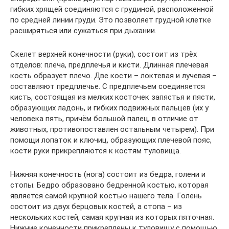
гибких хрящей соединяются с грудиной, расположенной
по средней линии груди. Это позволяет грудной клетке
расширяться или сужаться при дыхании.
Скелет верхней конечности (руки), состоит из трёх
отделов: плеча, предплечья и кисти. Длинная плечевая
кость образует плечо. Две кости – локтевая и лучевая –
составляют предплечье. С предплечьем соединяется
кисть, состоящая из мелких косточек запястья и пясти,
образующих ладонь, и гибких подвижных пальцев (их у
человека пять, причём большой палец, в отличие от
животных, противопоставлен остальным четырем). При
помощи лопаток и ключиц, образующих плечевой пояс,
кости руки прикрепляются к костям туловища.
Нижняя конечность (нога) состоит из бедра, голени и
стопы. Бедро образовано бедренной костью, которая
является самой крупной костью нашего тела. Голень
состоит из двух берцовых костей, а стопа – из
нескольких костей, самая крупная из которых пяточная.
Нижние конечности прикреплены к туловищу с помощью