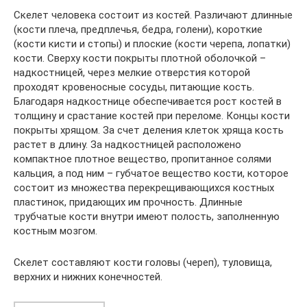
Скелет человека состоит из костей. Различают длинные
(кости плеча, предплечья, бедра, голени), короткие
(кости кисти и стопы) и плоские (кости черепа, лопатки)
кости. Сверху кости покрыты плотной оболочкой –
надкостницей, через мелкие отверстия которой
проходят кровеносные сосуды, питающие кость.
Благодаря надкостнице обеспечивается рост костей в
толщину и срастание костей при переломе. Концы кости
покрыты хрящом. За счет деления клеток хряща кость
растет в длину. За надкостницей расположено
компактное плотное вещество, пропитанное солями
кальция, а под ним – губчатое вещество кости, которое
состоит из множества перекрещивающихся костных
пластинок, придающих им прочность. Длинные
трубчатые кости внутри имеют полость, заполненную
костным мозгом.
Скелет составляют кости головы (череп), туловища,
верхних и нижних конечностей.