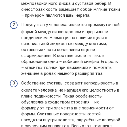
межпозвоночного диска и суставов рёбер. В
синостозах кость замещает собой мягкие ткани
– примером являются швы черепа.
Полусустав у человека является промежуточной
формой между синхондрозом и прерывным
соединением. Несмотря на наличие щели с
синовиальной жидкостью между костями,
остальные части сочленения ещё не
сформированы. В составе скелета такое
образование одно – лобковый симфиз. Его роль
– «гасить» толчки при движениях и помогать
женщине в родах, немного расширяя таз.
Собственно суставы создают непрерывность в
скелете человека, не нарушая его целостность в
плане подвижности. Такая особенность
обусловлена сходством строения – их
формируют три элемента вне зависимости от
формы. Суставные поверхности костей
находятся внутри полости, окружённые капсулой
и связочным аппаратом. Весь этот комплекс