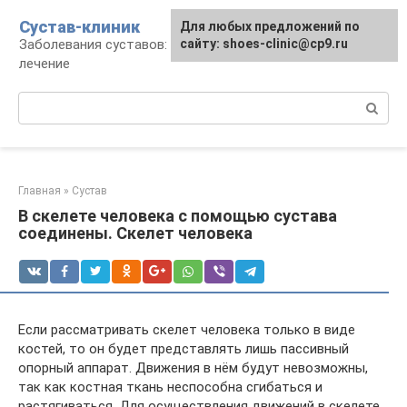
Перейти
Сустав-клиник
Для любых предложений по
к
Заболевания суставов: профилактика и
сайту: shoes-clinic@cp9.ru
контенту
лечение
Поиск:
Главная
»
Сустав
В скелете человека с помощью сустава
соединены. Скелет человека
Если рассматривать скелет человека только в виде
костей, то он будет представлять лишь пассивный
опорный аппарат. Движения в нём будут невозможны,
так как костная ткань неспособна сгибаться и
растягиваться. Для осуществления движений в скелете