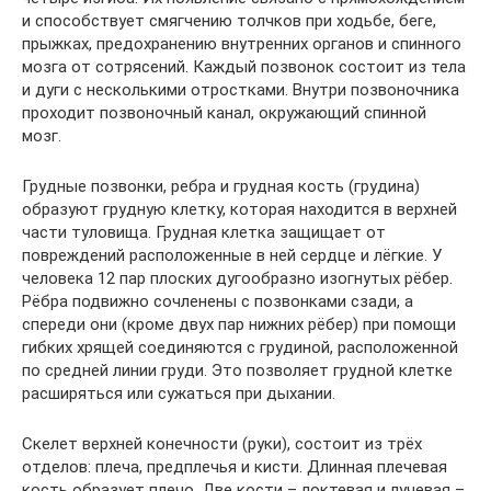
и способствует смягчению толчков при ходьбе, беге,
прыжках, предохранению внутренних органов и спинного
мозга от сотрясений. Каждый позвонок состоит из тела
и дуги с несколькими отростками. Внутри позвоночника
проходит позвоночный канал, окружающий спинной
мозг.
Грудные позвонки, ребра и грудная кость (грудина)
образуют грудную клетку, которая находится в верхней
части туловища. Грудная клетка защищает от
повреждений расположенные в ней сердце и лёгкие. У
человека 12 пар плоских дугообразно изогнутых рёбер.
Рёбра подвижно сочленены с позвонками сзади, а
спереди они (кроме двух пар нижних рёбер) при помощи
гибких хрящей соединяются с грудиной, расположенной
по средней линии груди. Это позволяет грудной клетке
расширяться или сужаться при дыхании.
Скелет верхней конечности (руки), состоит из трёх
отделов: плеча, предплечья и кисти. Длинная плечевая
кость образует плечо. Две кости – локтевая и лучевая –