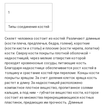
1
Типы соединения костей
Скелет человека состоит из костей. Различают длинные
(кости плеча, предплечья, бедра, голени), короткие
(кости кисти и стопы) и плоские (кости черепа, лопатки)
кости. Сверху кости покрыты плотной оболочкой –
надкостницей, через мелкие отверстия которой
проходят кровеносные сосуды, питающие кость.
Благодаря надкостнице обеспечивается рост костей в
толщину и срастание костей при переломе. Концы кости
покрыты хрящом. За счет деления клеток хряща кость
растет в длину. За надкостницей расположено
компактное плотное вещество, пропитанное солями
кальция, а под ним – губчатое вещество кости, которое
состоит из множества перекрещивающихся костных
пластинок, придающих им прочность. Длинные