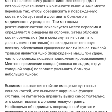
места, наложив шину (какой-либо жёсткий предмет,
который привязывают к конечности выше и ниже места
перелома так, чтобы обездвижить и повреждённую
кость, и оба сустава) и доставить больного в
медицинское учреждение. Там методами
рентгенодиагностики локализуется место перелома и
определяется, смещены ли обломки. Затем обломки
кости совмещают (ни в коем случае не стоит это
делать самостоятельно) и накладывают гипсовую
повязку, обеспечивая сращивание кости. Менее тяжёлой
травмой является ушиб (повреждение мышц при ударе,
часто сопровождающееся подкожным кровоизлиянием).
Местное применение холода (повязка со льдом, струя
холодной воды) позволяет уменьшить боль при
небольших ушибах.
Вывихом называется стойкое смещение суставных
концов костей, что вызывает нарушение функции
сустава. Не пытайтесь вправить вывих самостоятельно;
это может вызвать дополнительную травму.
Необходимо обездвижить повреждённый сустав и