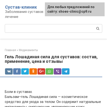
Перейти
Сустав-клиник
Для любых предложений по
к
Заболевания суставов: профилактика и
сайту: shoes-clinic@cp9.ru
контенту
лечение
Поиск:
Главная
»
Медикаменты
Гель Лошадиная сила для суставов: состав,
применение, цена и отзывы
Боли в суставах.
Бальзам–гель Лошадиная сила — косметическое
средство для ухода за телом. Он содержит натуральные
ингредиенты, смягчающие, увлажняющие кожу,