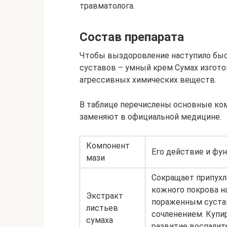
травматолога.
Состав препарата
Чтобы выздоровление наступило быс
суставов – умный крем Сумах изгото
агрессивных химических веществ.
В таблице перечислены основные ко
заменяют в официальной медицине.
Компонент
Его действие и фу
мази
Сокращает припухл
кожного покрова н
Экстракт
пораженным суст
листьев
сочленением. Купи
сумаха
развитие воспалит