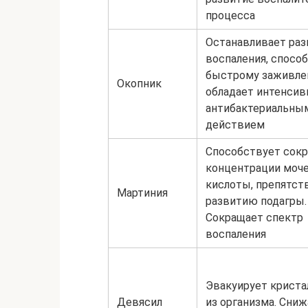
процесса
Останавливает раз
воспаления, спосо
быстрому заживле
Окопник
обладает интенси
антибактериальны
действием
Способствует сок
концентрации моч
кислоты, препятст
Мартиния
развитию подагры.
Сокращает спектр
воспаления
Эвакуирует криста
Девясил
из организма. Сни