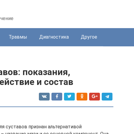
ечение
Травмы
Диагностика
Другое
вов: показания,
ействие и состав
ля суставов признан альтернативой
– название мази и ее основной компонент. Она