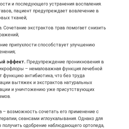
сти и последующего устранения воспаления.
тавов, пациент предупреждает вовлечение в
овых тканей;
. Сочетание экстрактов трав помогает снизить
ражений;
ение припухлости способствует улучшению
енения;
ый эффект.
Предупреждение проникновения в
микрофлоры – немаловажная функция лечебной
т функцию антибиотика, что без труда
нации вытяжек и экстрактов натуральных
уации и уничтожению уже присутствующих
змов.
 – возможность сочетать его применение с
ерапии, сеансами иглоукалывания. Однако для
о получить одобрение наблюдающего ортопеда,