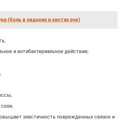
ки (боль в ладонях и кистях рук)
ть;
ьное и антибактериальное действие;
;
ессы;
соли;
повышает эластичность поврежденных связок и