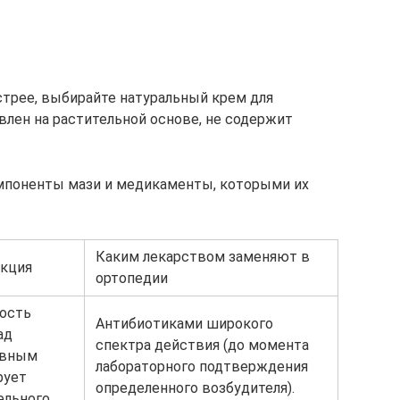
трее, выбирайте натуральный крем для
влен на растительной основе, не содержит
мпоненты мази и медикаменты, которыми их
Каким лекарством заменяют в
нкция
ортопедии
ость
Антибиотиками широкого
ад
спектра действия (до момента
авным
лабораторного подтверждения
рует
определенного возбудителя).
ельного