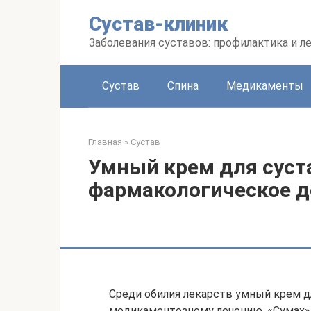
Перейти
Сустав-клиник
к
контенту
Заболевания суставов: профилактика и л
Сустав
Спина
Медикаменты
Главная
»
Сустав
Умный крем для суста
фармакологическое д
Среди обилия лекарств умный крем д
медикаментозному лечению. «Сумах» 