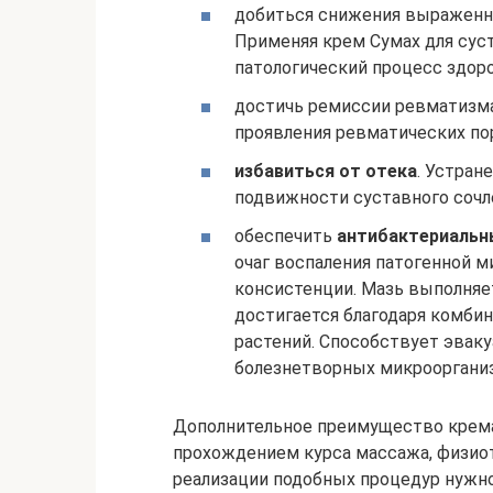
добиться снижения выраженно
Применяя крем Сумах для сус
патологический процесс здор
достичь ремиссии ревматизма
проявления ревматических по
избавиться от отека
. Устран
подвижности суставного сочл
обеспечить
антибактериальн
очаг воспаления патогенной 
консистенции. Мазь выполняе
достигается благодаря комби
растений. Способствует эвак
болезнетворных микрооргани
Дополнительное преимущество крема
прохождением курса массажа, физиот
реализации подобных процедур нужн