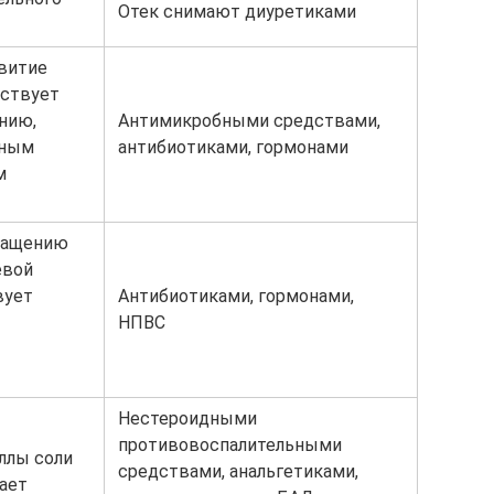
Отек снимают диуретиками
витие
бствует
нию,
Антимикробными средствами,
вным
антибиотиками, гормонами
м
ращению
евой
вует
Антибиотиками, гормонами,
НПВС
Нестероидными
противовоспалительными
ллы соли
средствами, анальгетиками,
жает