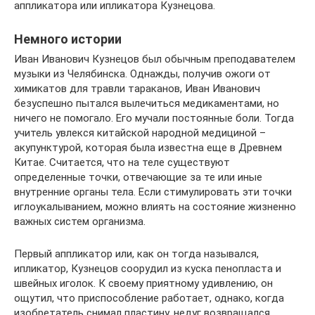
аппликатора или ипликатора Кузнецова.
Немного истории
Иван Иванович Кузнецов был обычным преподавателем
музыки из Челябинска. Однажды, получив ожоги от
химикатов для травли тараканов, Иван Иванович
безуспешно пытался вылечиться медикаментами, но
ничего не помогало. Его мучали постоянные боли. Тогда
учитель увлекся китайской народной медициной –
акупунктурой, которая была известна еще в Древнем
Китае. Считается, что на теле существуют
определенные точки, отвечающие за те или иные
внутренние органы тела. Если стимулировать эти точки
иглоукалыванием, можно влиять на состояние жизненно
важных систем организма.
Первый аппликатор или, как он тогда назывался,
ипликатор, Кузнецов соорудил из куска пенопласта и
швейных иголок. К своему приятному удивлению, он
ощутил, что приспособление работает, однако, когда
изобретатель снимал пластину, недуг возвращался.