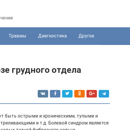
ечение
Травмы
Диагностика
Другое
зе грудного отдела
ут быть острыми и хроническими, тупыми и
треливающими и т.д. Болевой синдром является
ящевых тканей фиброзного кольца