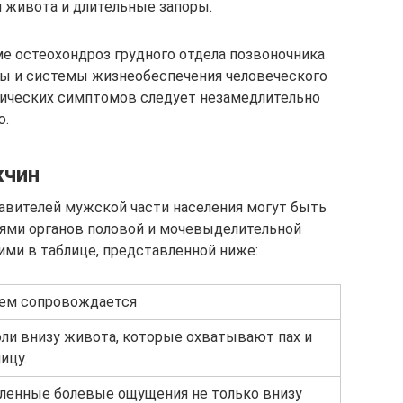
и живота и длительные запоры.
е остеохондроз грудного отдела позвоночника
ы и системы жизнеобеспечения человеческого
инических симптомов следует незамедлительно
ю.
жчин
авителей мужской части населения могут быть
иями органов половой и мочевыделительной
ими в таблице, представленной ниже:
чем сопровождается
ли внизу живота, которые охватывают пах и
ицу.
ленные болевые ощущения не только внизу