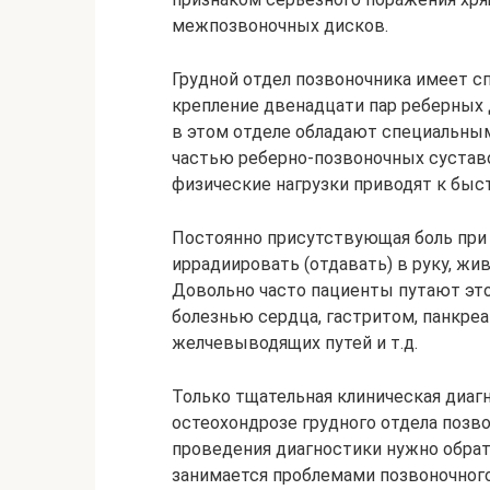
межпозвоночных дисков.
Грудной отдел позвоночника имеет с
крепление двенадцати пар реберных 
в этом отделе обладают специальны
частью реберно-позвоночных сустав
физические нагрузки приводят к бы
Постоянно присутствующая боль при
иррадиировать (отдавать) в руку, живо
Довольно часто пациенты путают эт
болезнью сердца, гастритом, панкре
желчевыводящих путей и т.д.
Только тщательная клиническая диаг
остеохондрозе грудного отдела позв
проведения диагностики нужно обрат
занимается проблемами позвоночного