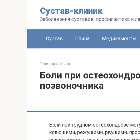
Перейти
Сустав-клиник
к
контенту
Заболевания суставов: профилактика и л
Сустав
Спина
Медикаменты
Главная
»
Спина
Боли при остеохондро
позвоночника
Боли при грудном остеохондрозе мог
колющими, режущими, рвущими, прос
признаком серьезного поражения хр