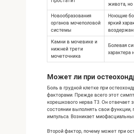
Простатит
живота, но
Новообразования
Ноющие бол
органов мочеполовой
яркий хара
системы
воздержан
Камни в мочевике и
Болевая с
нижней трети
характера 
мочеточника
Может ли при остеохонд
Боль в грудной клетке при остеохон
факторами. Прежде всего этот симп
корешкового нерва Т3. Он отвечает 
состоянии выполнять свои функции, 
импульса. Возникает миофасциальны
Второй фактор, почему может при ост