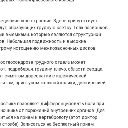
пецифическое строение. Здесь присутствует
дуг, образующих грудную клетку. Тела позвонков
ми выемками, которые являются структурной
ов. Небольшая подвижность и высокие
строму истощению межпозвоночных дисков.
 остеохондрозе грудного отдела может
т, подреберья, грудину, плечо, области сердца.
от симптом дорсопатии с ишемической
атитом, приступом желчной колики, дискинезией
ностика позволяет дифференцировать боли при
оночника от поражений внутренних органов. Для
иться на прием к вертебрологу (этот доктор
 столба). Записаться на бесплатный прием