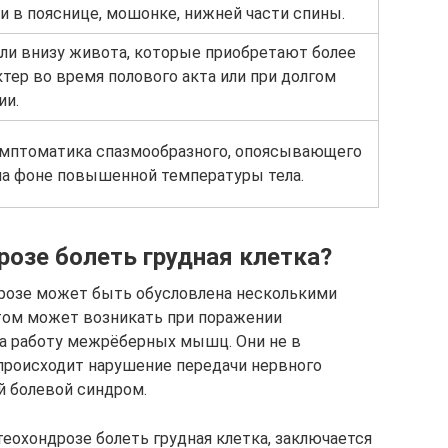
 и в пояснице, мошонке, нижней части спины.
и внизу живота, которые приобретают более
ктер во время полового акта или при долгом
ии.
имптоматика спазмообразного, опоясывающего
на фоне повышенной температуры тела.
розе болеть грудная клетка?
дрозе может быть обусловлена несколькими
том может возникать при поражении
за работу межрёберных мышц. Они не в
происходит нарушение передачи нервного
й болевой синдром.
еохондрозе болеть грудная клетка, заключается