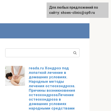
Для любых предложений по
сайту: shoes-clinic@cp9.ru
Поиск:
reada.ru Хондроз под
лопаткой лечение в
домашних условиях.
Народные методы
лечения остеохондроза.
Причины возникновения
остеохондрозаЛечение
остеохондроза в
домашних условиях
народными средствами