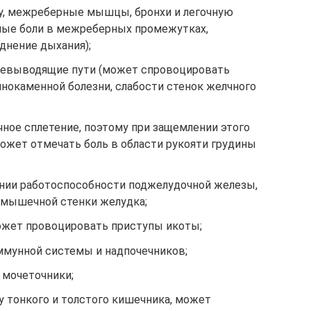
ку, межреберные мышцы, бронхи и легочную
ьные боли в межреберных промежутках,
днение дыхания);
лчевыводящие пути (может спровоцировать
нокаменной болезни, слабости стенок желчного
ное сплетение, поэтому при защемлении этого
ожет отмечать боль в области рукояти грудины
ении работоспособности поджелудочной железы,
 мышечной стенки желудка;
ожет провоцировать приступы икоты;
ммунной системы и надпочечников;
 мочеточники;
у тонкого и толстого кишечника, может