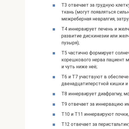
Т3 отвечает за грудную клет
ткань (могут появляться сил
межреберная невралгия, затру
Т4 иннервирует печень и же
развитие дискинезии или желч
пузыря);
Т5 частично формирует солнеч
корешкового нерва пациент м
и чуть ниже неё;
Т6 и Т7 участвуют в обеспеч
двенадцатиперстной кишки и
Т8 иннервирует диафрагму, м
Т9 отвечает за иннервацию и
Т10 и Т11 иннервируют почки,
Т12 отвечает за перистальтик