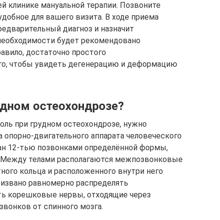
й клинике мануальной терапии. Позвоните
удобное для вашего визита. В ходе приема
редварительный диагноз и назначит
необходимости будет рекомендовано
авило, достаточно простого
ого, чтобы увидеть дегенерацию и деформацию
удном остеохондрозе?
боль при грудном остеохондрозе, нужно
а опорно-двигательного аппарата человеческого
ван 12-тью позвонками определённой формы,
. Между телами располагаются межпозвонковые
тного кольца и расположенного внутри него
призвано равномерно распределять
ть корешковые нервы, отходящие через
звонков от спинного мозга.