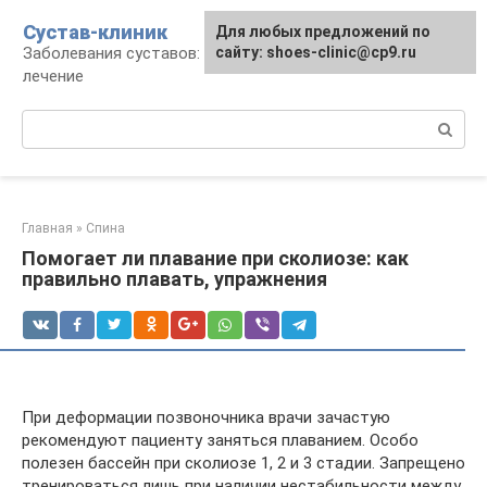
Перейти
Сустав-клиник
Для любых предложений по
к
Заболевания суставов: профилактика и
сайту: shoes-clinic@cp9.ru
контенту
лечение
Поиск:
Главная
»
Спина
Помогает ли плавание при сколиозе: как
правильно плавать, упражнения
При деформации позвоночника врачи зачастую
рекомендуют пациенту заняться плаванием. Особо
полезен бассейн при сколиозе 1, 2 и 3 стадии. Запрещено
тренироваться лишь при наличии нестабильности между