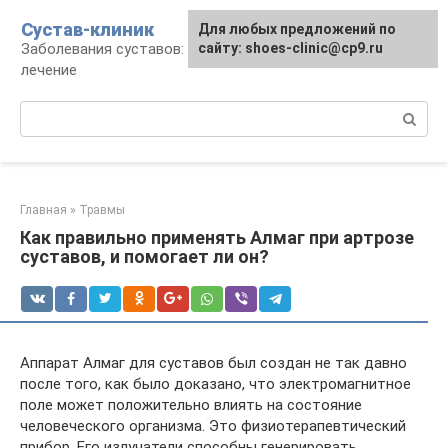
Перейти
Сустав-клиник
Для любых предложений по
к
Заболевания суставов: профилактика и
сайту: shoes-clinic@cp9.ru
контенту
лечение
Поиск:
Главная
»
Травмы
Как правильно применять Алмаг при артрозе
суставов, и помогает ли он?
Аппарат Алмаг для суставов был создан не так давно
после того, как было доказано, что электромагнитное
поле может положительно влиять на состояние
человеческого организма. Это физиотерапевтический
прибор. Его излучатели способны генерировать