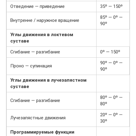
Отведение — приведение
35º — 150º
85º — 0º —
Внутренне / наружное вращение
90º
Углы движения в локтевом
суставе
Сгибание — разгибание
0º — 150º
90º — 0º —
Проно — супинация
90º
Углы движения в лучезапястном
суставе
80º — 0º —
Сгибание — разгибание
80º
20º — 0º —
Лучезапястные движения
30º
Программируемые функции