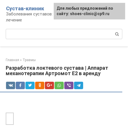
Перейти
Сустав-клиник
Для любых предложений по
к
Заболевания суставов: профилактика и
сайту: shoes-clinic@cp9.ru
контенту
лечение
Поиск:
Главная
»
Травмы
Разработка локтевого сустава | Аппарат
механотерапии Артромот Е2 в аренду