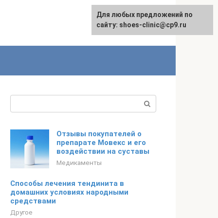
Для любых предложений по
сайту: shoes-clinic@cp9.ru
Поиск:
Отзывы покупателей о
препарате Мовекс и его
воздействии на суставы
Медикаменты
Способы лечения тендинита в
домашних условиях народными
средствами
Другое