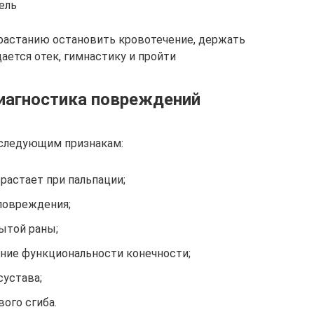
ль​
растанию​ остановить кровотечение, держать​
ется отек,​ гимнастику и пройти​
иагностика повреждений
 следующим признакам:
зрастает при пальпации;
 повреждения;
ытой раны;
ение функциональности конечности;
сустава;
ого сгиба.