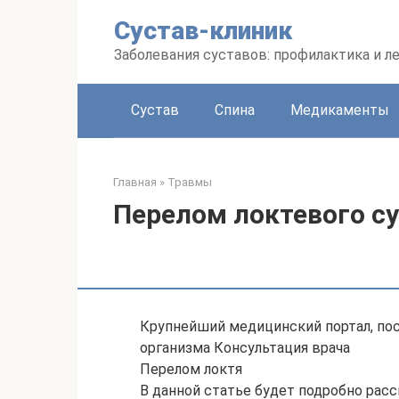
Перейти
Сустав-клиник
к
контенту
Заболевания суставов: профилактика и л
Сустав
Спина
Медикаменты
Главная
»
Травмы
Перелом локтевого су
Крупнейший медицинский портал, п
организма Консультация врача
Перелом локтя
В данной статье будет подробно расс