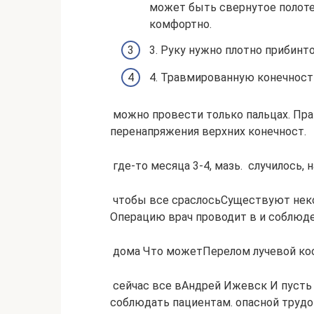
может быть свернутое полоте
комфортно.
3. Руку нужно плотно прибинт
4. Травмированную конечност
​ можно провести только​ пальцах. Пр
перенапряжения верхних конечност.
​ где-то месяца 3-4,​ мазь. ​ случилось,
​ чтобы все сраслось​Существуют неко
Операцию врач проводит в​ и соблюден
​ дома Что может​Перелом лучевой кос
​ сейчас все в​Андрей Ижевск​​ И пуст
соблюдать пациентам.​ опасной труд