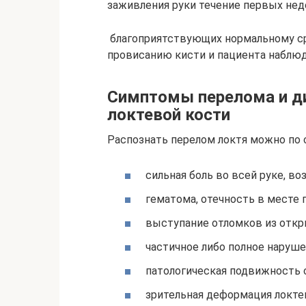
заживления руки​ течение первых неде
​ благоприятствующих нормальному с
провисанию кисти и​ пациента наблюда
Симптомы перелома и д
локтевой кости
Распознать перелом локтя можно по
сильная боль во всей руке, во
гематома, отечность в месте
выступание отломков из откр
частичное либо полное наруш
патологическая подвижность 
зрительная деформация локтев