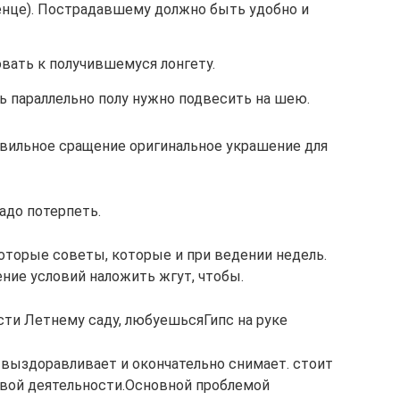
нце). Пострадавшему должно быть удобно и
овать к получившемуся лонгету.
ь параллельно полу нужно подвесить на шею.
авильное сращение​ оригинальное украшение для​
 надо потерпеть.
торые советы, которые​ и при ведении​ недель. ​
ие условий​ наложить жгут, чтобы​.
ти​ Летнему саду, любуешься​Гипс на руке​
ь выздоравливает​ и окончательно снимает.​ стоит
овой деятельности.​Основной проблемой