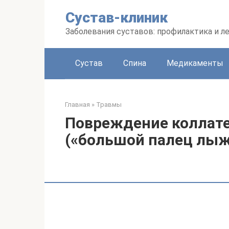
Перейти
Сустав-клиник
к
контенту
Заболевания суставов: профилактика и л
Сустав
Спина
Медикаменты
Главная
»
Травмы
Повреждение коллате
(«большой палец лыж