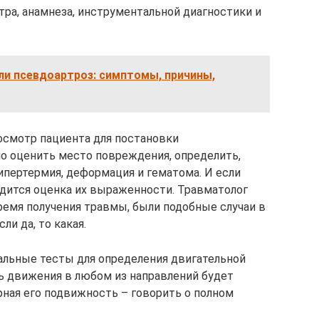
тра, анамнеза, инструментальной диагностики и
ли псевдоартроз: симптомы, причины,
осмотр пациента для постановки
но оценить место повреждения, определить,
гипертермия, деформация и гематома. И если
дится оценка их выраженности. Травматолог
ремя получения травмы, были подобные случаи в
ли да, то какая.
альные тесты для определения двигательной
ь движения в любом из направлений будет
рная его подвижность – говорить о полном