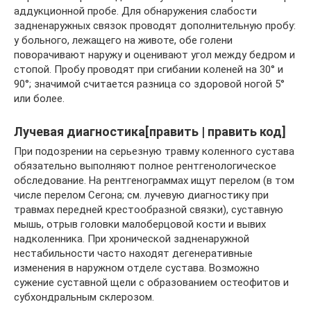
аддукционной пробе. Для обнаружения слабости
задненаружных связок проводят дополнительную пробу:
у больного, лежащего на животе, обе голени
поворачивают наружу и оценивают угол между бедром и
стопой. Пробу проводят при сгибании коленей на 30° и
90°; значимой считается разница со здоровой ногой 5°
или более.
Лучевая диагностика[править | править код]
При подозрении на серьезную травму коленного сустава
обязательно выполняют полное рентгенологическое
обследование. На рентгенограммах ищут перелом (в том
числе перелом Сегона; см. лучевую диагностику при
травмах передней крестообразной связки), суставную
мышь, отрыв головки малоберцовой кости и вывих
надколенника. При хронической задненаружной
нестабильности часто находят дегенеративные
изменения в наружном отделе сустава. Возможно
сужение суставной щели с образованием остеофитов и
субхондральным склерозом.