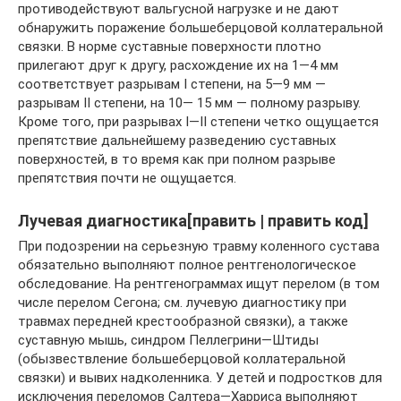
противодействуют вальгусной нагрузке и не дают
обнаружить поражение большеберцовой коллатеральной
связки. В норме суставные поверхности плотно
прилегают друг к другу, расхождение их на 1—4 мм
соответствует разрывам I степени, на 5—9 мм —
разрывам II степени, на 10— 15 мм — полному разрыву.
Кроме того, при разрывах I—II степени четко ощущается
препятствие дальнейшему разведению суставных
поверхностей, в то время как при полном разрыве
препятствия почти не ощущается.
Лучевая диагностика[править | править код]
При подозрении на серьезную травму коленного сустава
обязательно выполняют полное рентгенологическое
обследование. На рентгенограммах ищут перелом (в том
числе перелом Сегона; см. лучевую диагностику при
травмах передней крестообразной связки), а также
суставную мышь, синдром Пеллегрини—Штиды
(обызвествление большеберцовой коллатеральной
связки) и вывих надколенника. У детей и подростков для
исключения переломов Салтера—Харриса выполняют