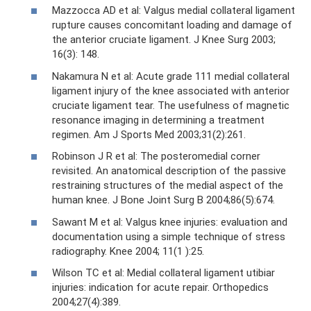
Mazzocca AD et al: Valgus medial collateral ligament
rupture causes concomitant loading and damage of
the anterior cruciate ligament. J Knee Surg 2003;
16(3): 148.
Nakamura N et al: Acute grade 111 medial collateral
ligament injury of the knee associated with anterior
cruciate ligament tear. The usefulness of magnetic
resonance imaging in determining a treatment
regimen. Am J Sports Med 2003;31(2):261.
Robinson J R et al: The posteromedial corner
revisited. An anatomical description of the passive
restraining structures of the medial aspect of the
human knee. J Bone Joint Surg В 2004;86(5):674.
Sawant M et al: Valgus knee injuries: evaluation and
documentation using a simple technique of stress
radiography. Knee 2004; 11(1 ):25.
Wilson TC et al: Medial collateral ligament utibiar
injuries: indication for acute repair. Orthopedics
2004;27(4):389.