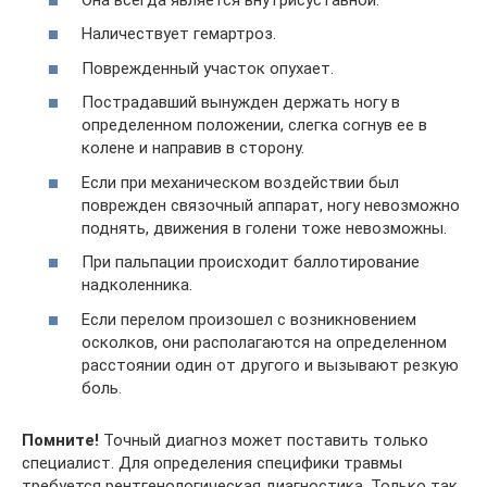
Наличествует гемартроз.
Поврежденный участок опухает.
Пострадавший вынужден держать ногу в
определенном положении, слегка согнув ее в
колене и направив в сторону.
Если при механическом воздействии был
поврежден связочный аппарат, ногу невозможно
поднять, движения в голени тоже невозможны.
При пальпации происходит баллотирование
надколенника.
Если перелом произошел с возникновением
осколков, они располагаются на определенном
расстоянии один от другого и вызывают резкую
боль.
Помните!
Точный диагноз может поставить только
специалист. Для определения специфики травмы
требуется рентгенологическая диагностика. Только так