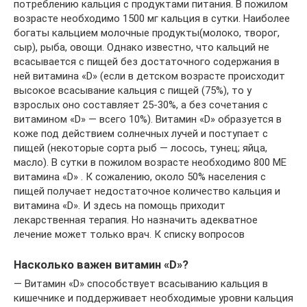
потреблению кальция с продуктами питания. В пожилом
возрасте необходимо 1500 мг кальция в сутки. Наиболее
богаты кальцием молочные продукты(молоко, творог,
сыр), рыба, овощи. Однако известно, что кальций не
всасывается с пищей без достаточного содержания в
ней витамина «D» (если в детском возрасте происходит
высокое всасывание кальция с пищей (75%), то у
взрослых оно составляет 25-30%, а без сочетания с
витамином «D» — всего 10%). Витамин «D» образуется в
коже под действием солнечных лучей и поступает с
пищей (некоторые сорта рыб — лосось, тунец; яйца,
масло). В сутки в пожилом возрасте необходимо 800 МЕ
витамина «D» . К сожалению, около 50% населения с
пищей получает недостаточное количество кальция и
витамина «D». И здесь на помощь приходит
лекарственная терапия. Но назначить адекватное
лечение может только врач. К списку вопросов
Насколько важен витамин «D»?
— Витамин «D» способствует всасыванию кальция в
кишечнике и поддерживает необходимые уровни кальция