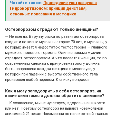
Читайте также:
Проведение ультразвука с
Гидрокортизоном: принцип действия,
основные показания и методика
Остеопорозом страдают только женщины?
— Не всегда. В группу риска по развитию остеопороза
входят и пожилые мужчины старше 70 лет, и мужчины, у
которых имеется недостаток тестостерона — главного
мужского полового гормона. Один из восьми мужчин
страдает остеопорозом. А что касается женщин, то по
современным канонам к врачу-ревматологу должна
быть направлена каждая женщина в менопаузе, у
которой при падении с высоты собственного тела
произошёл любой перелом. К списку вопросов
Как я могу заподозрить у себя остеопороз, на
какие симптомы я должна обратить внимание?
— К сожалению, мы не чувствуем, здоровы наши кости
или нет. Поэтому остеопороз называют «безмолвной
эпидемией 21 века». Чрезмерная потеря костной тканью