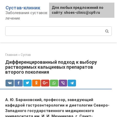
Перейти
Сустав-клиник
Для любых предложений по
к
Заболевания суставов: профилактика и
сайту: shoes-clinic@cp9.ru
контенту
лечение
Поиск:
Главная
»
Сустав
Дифференцированный подход к выбору
растворимых кальциевых препаратов
второго поколения
А. Ю. Барановский, профессор, заведующий
кафедрой гастроэнтерологии и диетологии Северо-
Западного государственного медицинского
университета им. И. И. Мечникова, г. Санкт-