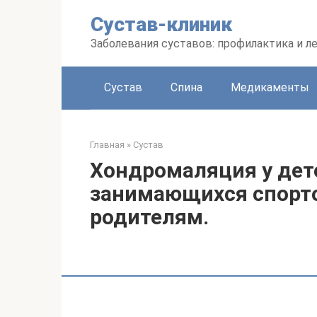
Перейти
Сустав-клиник
к
контенту
Заболевания суставов: профилактика и л
Сустав
Спина
Медикаменты
Главная
»
Сустав
Хондромаляция у дете
занимающихся спорто
родителям.