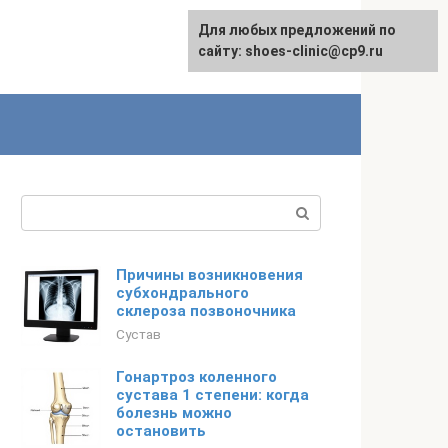
Для любых предложений по
сайту: shoes-clinic@cp9.ru
Поиск:
Причины возникновения
субхондрального
склероза позвоночника
Сустав
Гонартроз коленного
сустава 1 степени: когда
болезнь можно
остановить