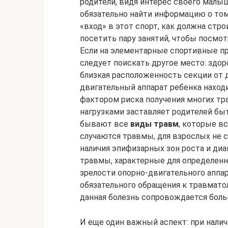
родители, видя интерес своего малы
обязательно найти информацию о том
«вход» в этот спорт, как должна стро
посетить пару занятий, чтобы посмот
Если на элементарные спортивные пр
следует поискать другое место: здор
близкая расположенность секции от д
двигательный аппарат ребенка находи
фактором риска получения многих тр
нагрузками заставляет родителей бы
бывают все
виды травм
, которые в
случаются травмы, для взрослых не 
наличия эпифизарных зон роста и ди
травмы, характерные для определенно
зрелости опорно-двигательного аппа
обязательного обращения к травматол
данная болезнь сопровождается боль
И еще один важный аспект: при нали