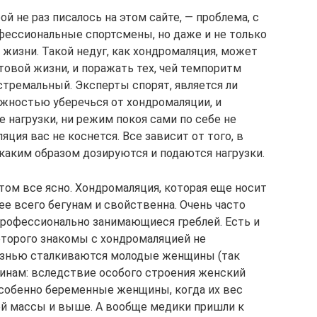
й не раз писалось на этом сайте, — проблема, с
фессиональные спортсмены, но даже и не только
жизни. Такой недуг, как хондромаляция, может
товой жизни, и поражать тех, чей темпоритм
тремальный. Эксперты спорят, является ли
жностью уберечься от хондромаляции, и
е нагрузки, ни режим покоя сами по себе не
яция вас не коснется. Все зависит от того, в
 каким образом дозируются и подаются нагрузки.
ом все ясно. Хондромаляция, которая еще носит
ее всего бегунам и свойственна. Очень часто
профессионально занимающиеся греблей. Есть и
торого знакомы с хондромаляцией не
езнью сталкиваются молодые женщины (так
инам: вследствие особого строения женский
 особенно беременные женщины, когда их вес
й массы и выше. А вообще медики пришли к