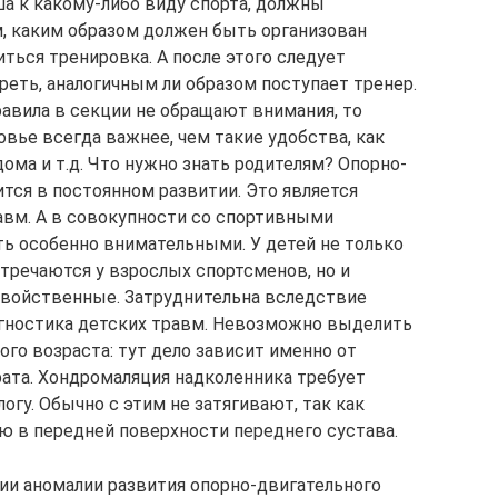
ша к какому-либо виду спорта, должны
, каким образом должен быть организован
иться тренировка. А после этого следует
реть, аналогичным ли образом поступает тренер.
авила в секции не обращают внимания, то
овье всегда важнее, чем такие удобства, как
ома и т.д. Что нужно знать родителям? Опорно-
тся в постоянном развитии. Это является
авм. А в совокупности со спортивными
ть особенно внимательными. У детей не только
стречаются у взрослых спортсменов, но и
свойственные. Затруднительна вследствие
агностика детских травм. Невозможно выделить
го возраста: тут дело зависит именно от
рата. Хондромаляция надколенника требует
огу. Обычно с этим не затягивают, так как
ю в передней поверхности переднего сустава.
чии аномалии развития опорно-двигательного