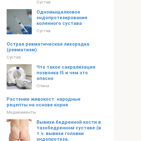
Сустав
Одномыщелковое
эндопротезирование
коленного сустава
Сустав
Острая ревматическая лихорадка
(ревматизм)
Сустав
Что такое сакрализация
позвонка l5 и чем это
опасно
Спина
Растение живокост: народные
рецепты на основе корня
Медикаменты
Вывихи бедренной кости в
тазобедренном суставе (в
т.ч. вывихи головки
эндопротеза,