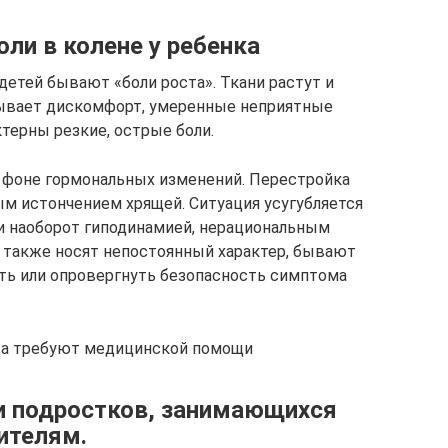
ли в колене у ребенка
детей бывают «боли роста». Ткани растут и
ывает дискомфорт, умеренные неприятные
ктерны резкие, острые боли.
а фоне гормональных изменений. Перестройка
м истончением хрящей. Ситуация усугубляется
и наоборот гиподинамией, нерациональным
и также носят непостоянный характер, бывают
ть или опровергнуть безопасность симптома
гда требуют медицинской помощи
и подростков, занимающихся
ителям.