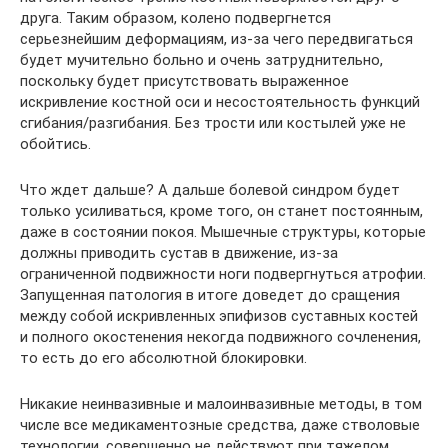
друга. Таким образом, колено подвергнется
серьезнейшим деформациям, из-за чего передвигаться
будет мучительно больно и очень затруднительно,
поскольку будет присутствовать выраженное
искривление костной оси и несостоятельность функций
сгибания/разгибания. Без трости или костылей уже не
обойтись.
Что ждет дальше? А дальше болевой синдром будет
только усиливаться, кроме того, он станет постоянным,
даже в состоянии покоя. Мышечные структуры, которые
должны приводить сустав в движение, из-за
ограниченной подвижности ноги подвергнуться атрофии.
Запущенная патология в итоге доведет до сращения
между собой искривленных эпифизов суставных костей
и полного окостенения некогда подвижного сочленения,
то есть до его абсолютной блокировки.
Никакие неинвазивные и малоинвазивные методы, в том
числе все медикаментозные средства, даже стволовые
технологии, совершенно не действуют при тяжелом