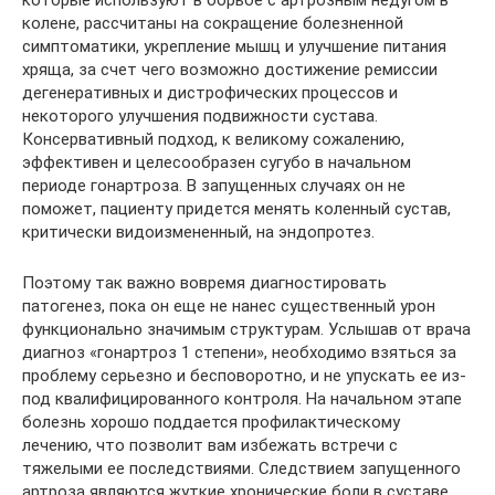
которые используют в борьбе с артрозным недугом в
колене, рассчитаны на сокращение болезненной
симптоматики, укрепление мышц и улучшение питания
хряща, за счет чего возможно достижение ремиссии
дегенеративных и дистрофических процессов и
некоторого улучшения подвижности сустава.
Консервативный подход, к великому сожалению,
эффективен и целесообразен сугубо в начальном
периоде гонартроза. В запущенных случаях он не
поможет, пациенту придется менять коленный сустав,
критически видоизмененный, на эндопротез.
Поэтому так важно вовремя диагностировать
патогенез, пока он еще не нанес существенный урон
функционально значимым структурам. Услышав от врача
диагноз «гонартроз 1 степени», необходимо взяться за
проблему серьезно и бесповоротно, и не упускать ее из-
под квалифицированного контроля. На начальном этапе
болезнь хорошо поддается профилактическому
лечению, что позволит вам избежать встречи с
тяжелыми ее последствиями. Следствием запущенного
артроза являются жуткие хронические боли в суставе,