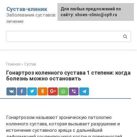
Перейти
Сустав-клиник
Для любых предложений по
к
Заболевания суставов: профилактика и
сайту: shoes-clinic@cp9.ru
контенту
лечение
Поиск:
Главная
»
Сустав
Гонартроз коленного сустава 1 степени: когда
болезнь можно остановить
Гонартрозом называют хроническую патологию
коленного сустава, которая вызывает разрушение и
истончение суставного хряща с дальнейшей
деформацией сочленяющихся костных поверхностей.