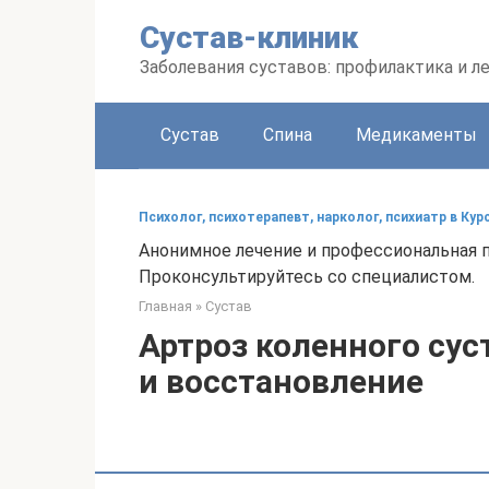
Перейти
Сустав-клиник
к
контенту
Заболевания суставов: профилактика и л
Сустав
Спина
Медикаменты
Психолог, психотерапевт, нарколог, психиатр в Кур
Анонимное лечение и профессиональная п
Проконсультируйтесь со специалистом.
Главная
»
Сустав
Артроз коленного сус
и восстановление