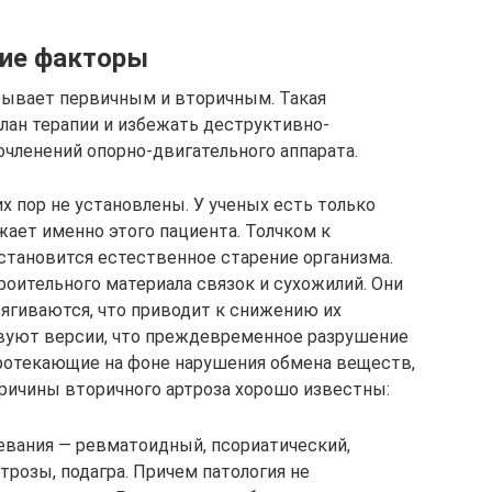
ие факторы
 бывает первичным и вторичным. Такая
лан терапии и избежать деструктивно-
очленений опорно-двигательного аппарата.
х пор не установлены. У ученых есть только
жает именно этого пациента. Толчком к
становится естественное старение организма.
роительного материала связок и сухожилий. Они
тягиваются, что приводит к снижению их
вуют версии, что преждевременное разрушение
протекающие на фоне нарушения обмена веществ,
ричины вторичного артроза хорошо известны:
евания — ревматоидный, псориатический,
розы, подагра. Причем патология не