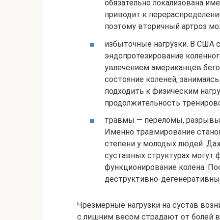
обязательно локализована име
приводит к перераспределени
поэтому вторичный артроз мо
избыточные нагрузки. В США с
эндопротезирование коленног
увлечением американцев бего
состояние коленей, занимаясь
подходить к физическим нагру
продолжительность тренирово
травмы — переломы, разрывы 
Именно травмирование станов
степени у молодых людей. Да
суставных структурах могут
функционирование колена. По
деструктивно-дегенеративных
Чрезмерные нагрузки на сустав воз
с лишним весом страдают от болей 