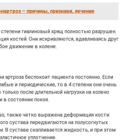
нартроз – причины, признаки, лечение
) степени гиалиновый хрящ полностью разрушен.
ия костей. Они искривляются, вдавливаясь друг
бое движение в колене.
ни артроза беспокоит пациента постоянно. Если
лабые и периодические, то в 4 степени они очень
 только после длительной нагрузки на колено
и в состоянии покоя.
во, также четко выражена деформация кости.
ного сустава передвигаются на полусогнутых
. В суставе скапливается жидкость, и при этом
 эластичное уплотнение.