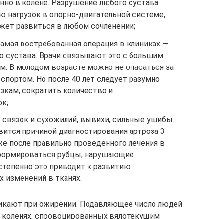
нно в колене. Разрушение любого сустава
ю нагрузок в опорно-двигательной системе,
жет развиться в любом сочленении;
амая востребованная операция в клиниках —
о сустава. Врачи связывают это с большим
м. В молодом возрасте можно не опасаться за
 спортом. Но после 40 лет следует разумно
зкам, сократить количество и
к;
связок и сухожилий, вывихи, сильные ушибы.
ится причиной диагностирования артроза 3
же после правильно проведенного лечения в
 формироваться рубцы, нарушающие
степенно это приводит к развитию
 изменений в тканях.
никают при ожирении. Подавляющее число людей
в коленях, спровоцированных вялотекущим