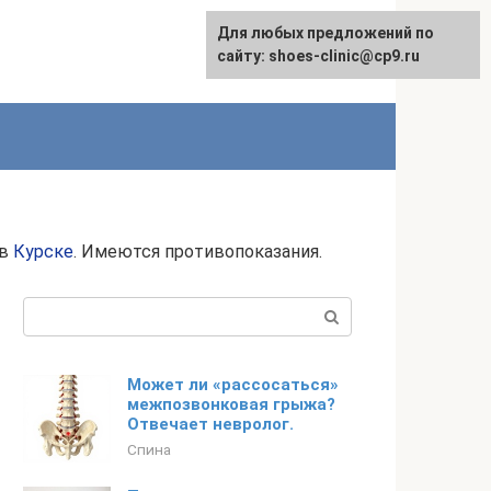
Для любых предложений по
сайту: shoes-clinic@cp9.ru
 в
Курске
. Имеются противопоказания.
Поиск:
Может ли «рассосаться»
межпозвонковая грыжа?
Отвечает невролог.
Спина