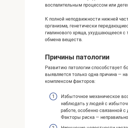
воспалительным процессом или деге
К полной неподвижности нижней част
организма, генетически передающиес
гиалинового хряща, ухудшающееся с
обмена веществ.
Причины патологии
Развитию патологии способствует бо
выявляется только одна причина — н
комплексом факторов:
Избыточное механическое воз
наблюдать у людей с избыточн
работе, особенно связанной с
Факторы риска — неправильно
Нарушение целостности частей