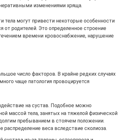
неративными изменениями хряща.
и тела могут привести некоторые особенности
я от родителей. Это определенное строение
 течением времени кровоснабжение, нарушение
льшое число факторов. В крайне редких случаях
амного чаще патология провоцируется
действие на сустав. Подобное можно
ой массой тела, занятых на тяжелой физической
 долгим пребыванием в стоячем положении.
е распределение веса вследствие сколиоза.
 сустава из-за травмы, остеопороза и