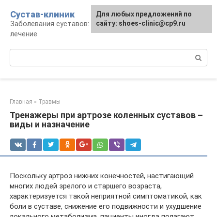
Перейти
Сустав-клиник
Для любых предложений по
к
Заболевания суставов: профилактика и
сайту: shoes-clinic@cp9.ru
контенту
лечение
Поиск:
Главная
»
Травмы
Тренажеры при артрозе коленных суставов –
виды и назначение
Поскольку артроз нижних конечностей, настигающий
многих людей зрелого и старшего возраста,
характеризуется такой неприятной симптоматикой, как
боли в суставе, снижение его подвижности и ухудшение
локального метаболизма, пациенты иногда полагают,