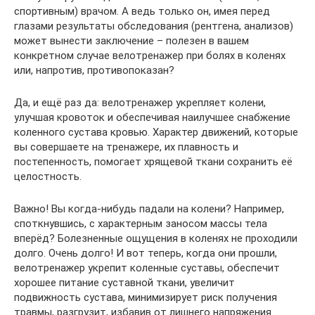
спортивным) врачом. А ведь только он, имея перед
глазами результаты обследования (рентгена, анализов)
может вынести заключение – полезен в вашем
конкретном случае велотренажер при болях в коленях
или, напротив, противопоказан?
Да, и ещё раз да: велотренажер укрепляет колени,
улучшая кровоток и обеспечивая наилучшее снабжение
коленного сустава кровью. Характер движений, которые
вы совершаете на тренажере, их плавность и
постепенность, помогает хрящевой ткани сохранить её
целостность.
Важно! Вы когда-нибудь падали на колени? Например,
споткнувшись, с характерным заносом массы тела
вперёд? Болезненные ощущения в коленях не проходили
долго. Очень долго! И вот теперь, когда они прошли,
велотренажер укрепит коленные суставы, обеспечит
хорошее питание суставной ткани, увеличит
подвижность сустава, минимизирует риск получения
травмы, разгрузит, избавив от лишнего напряжения.