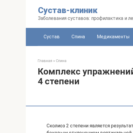
Перейти
Сустав-клиник
к
контенту
Заболевания суставов: профилактика и л
Сустав
Спина
Медикаменты
Главная
»
Спина
Комплекс упражнений 
4 степени
Сколиоз 2 степени является результа
боковым отклонением вертикальной о