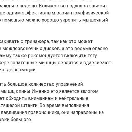
важды в неделю. Количество подходов зависит
Еще одним эффективным вариантом физической
 его помощью можно хорошо укрепить мышечный
какивать с тренажера, так как это может
 межпозвоночных дисков, а это весьма опасно
рамму также рекомендуется включить тягу
нажере лопаточные мышцы сводятся и сдавливают
нию деформации.
ить большое количество упражнений,
х мышц спины Именно это является залогом
ует обходить вниманием и нейтральные
етяжелой штанги. Во время выполнения
сдавливания позвоночника, они направлены на
вки больного.