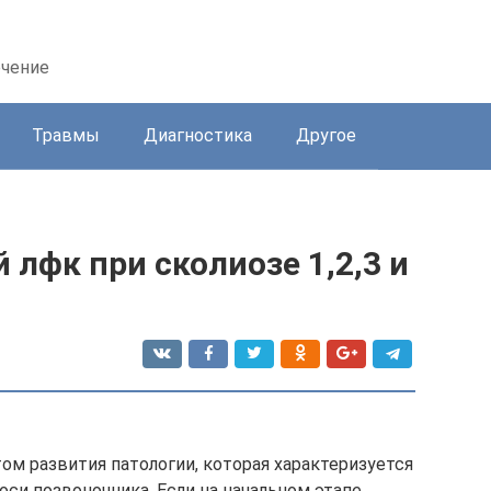
ечение
Травмы
Диагностика
Другое
лфк при сколиозе 1,2,3 и
том развития патологии, которая характеризуется
си позвоночника. Если на начальном этапе