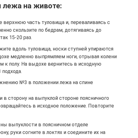
 лежа на животе:
е верхнюю часть туловища и, переваливаясь с
менно скользите по бедрам, дотягиваясь до
ак 15-20 раз.
жите вдоль туловища, носки ступней упираются
 вдохе медленно выпрямляем ноги, отрывая колени
ым к полу. На выдохе вернитесь в исходную
3 подхода.
ажнению №3 в положении лежа на спине
и в сторону на выпуклой стороне поясничного
возвращайтесь в исходное положение. Повторите
роны выпуклости в поясничном отделе
ну, руки согните в локтях и соедините их на