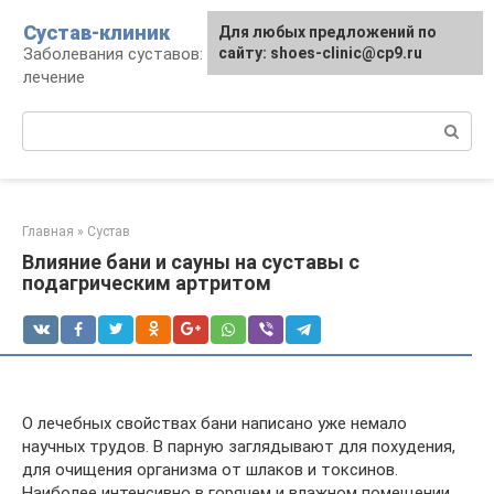
Перейти
Сустав-клиник
Для любых предложений по
к
Заболевания суставов: профилактика и
сайту: shoes-clinic@cp9.ru
контенту
лечение
Поиск:
Главная
»
Сустав
Влияние бани и сауны на суставы с
подагрическим артритом
О лечебных свойствах бани написано уже немало
научных трудов. В парную заглядывают для похудения,
для очищения организма от шлаков и токсинов.
Наиболее интенсивно в горячем и влажном помещении