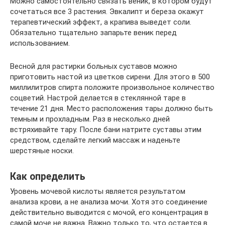
Можно самостоятельно связать веник, в котором будут
сочетаться все 3 растения. Эвкалипт и береза окажут
терапевтический эффект, а крапива выведет соли.
Обязательно тщательно запарьте веник перед
использованием.
Весной для растирки больных суставов можно
приготовить настой из цветков сирени. Для этого в 500
миллилитров спирта положите произвольное количество
соцветий. Настрой делается в стеклянной таре в
течение 21 дня. Место расположения тары должно быть
темным и прохладным. Раз в несколько дней
встряхивайте тару. После бани натрите суставы этим
средством, сделайте легкий массаж и наденьте
шерстяные носки.
Как определить
Уровень мочевой кислоты является результатом
анализа крови, а не анализа мочи. Хотя это соединение
действительно выводится с мочой, его концентрация в
самой моче не важна. Важно только то, что остается в