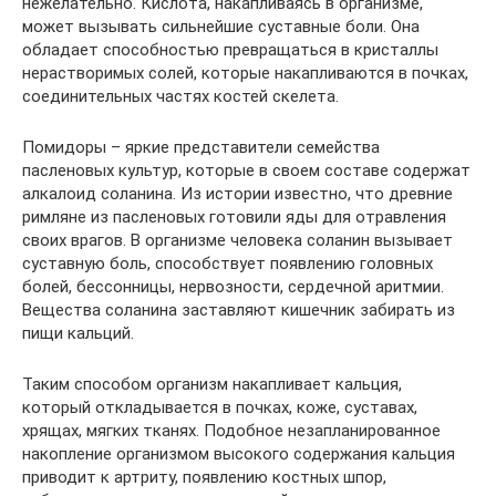
нежелательно. Кислота, накапливаясь в организме,
может вызывать сильнейшие суставные боли. Она
обладает способностью превращаться в кристаллы
нерастворимых солей, которые накапливаются в почках,
соединительных частях костей скелета.
Помидоры – яркие представители семейства
пасленовых культур, которые в своем составе содержат
алкалоид соланина. Из истории известно, что древние
римляне из пасленовых готовили яды для отравления
своих врагов. В организме человека соланин вызывает
суставную боль, способствует появлению головных
болей, бессонницы, нервозности, сердечной аритмии.
Вещества соланина заставляют кишечник забирать из
пищи кальций.
Таким способом организм накапливает кальция,
который откладывается в почках, коже, суставах,
хрящах, мягких тканях. Подобное незапланированное
накопление организмом высокого содержания кальция
приводит к артриту, появлению костных шпор,