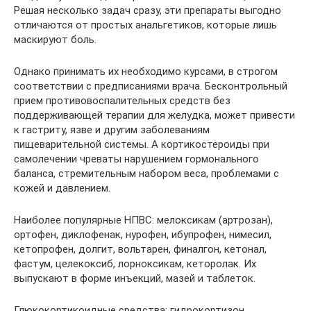
Решая несколько задач сразу, эти препараты выгодно
отличаются от простых анальгетиков, которые лишь
маскируют боль.
Однако принимать их необходимо курсами, в строгом
соответствии с предписаниями врача. Бесконтрольный
прием противовоспалительных средств без
поддерживающей терапии для желудка, может привести
к гастриту, язве и другим заболеваниям
пищеварительной системы. А кортикостероиды при
самолечении чреваты нарушением гормонального
баланса, стремительным набором веса, проблемами с
кожей и давлением.
Наиболее популярные НПВС: мелоксикам (артрозан),
ортофен, диклофенак, нурофен, ибупрофен, нимесил,
кетопрофен, долгит, вольтарен, финалгон, кетонал,
фастум, целекоксиб, лорноксикам, кеторолак. Их
выпускают в форме инъекций, мазей и таблеток.
Глюкокортикоидные средства: гидрокортизон,