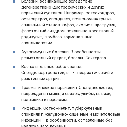
Болезни, возникающие вследствие
дегенеративно-дистрофических и других
поражений суставов. Например, остеохондроз,
остеоартроз, спондилез, позвоночная грыжа,
спинальный стеноз, кифоз, сколиоз, протрузии,
фасеточный синдром, пояснично-крестцовый
радикулит, люмбаго, гормональные
спондилопатии.
Аутоиммунные болезни. В особенности,
ревматоидный артрит, болезнь Бехтерева.
Воспалительные заболевания.
Спондилоартропатии, в т.ч. псориатический и
реактивный артрит.
Травматические поражения. Спондилолистез,
повреждения мышц и связок, ушибы, вывихи,
подвывихи и переломы.
Инфекции. Остеомиелит, туберкулезный
спондилит, желудочно-кишечные и мочеполовые
инфекции — в особенности, оставленные без
надлежащего лечения.