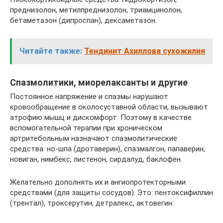
преднизолон, метилпреднизолон, триамцинолон,
бетаметазон (дипроспан), дексаметазон.
Читайте также:
Тендинит Ахиллова сухожилия
Спазмолитики, миорелаксанты и другие
Постоянное напряжение и спазмы нарушают
кровообращение в околосуставной области, вызывают
атрофию мышц и дискомфорт. Поэтому в качестве
вспомогательной терапии при хроническом
артритебольным назначают спазмолитические
средства: но-шпа (дротаверин), спазмалгон, папаверин,
новиган, нимбекс, листенон, сирдалуд, баклофен.
Желательно дополнять их и ангиопротекторными
средствами (для защиты сосудов). Это: пентоксифиллин
(трентал), троксерутин, детралекс, актовегин.