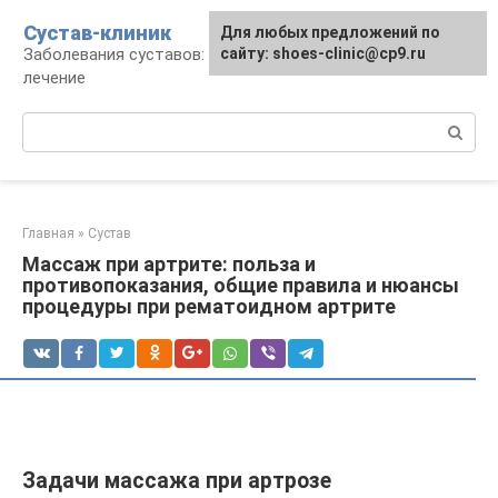
Перейти
Сустав-клиник
Для любых предложений по
к
Заболевания суставов: профилактика и
сайту: shoes-clinic@cp9.ru
контенту
лечение
Поиск:
Главная
»
Сустав
Массаж при артрите: польза и
противопоказания, общие правила и нюансы
процедуры при рематоидном артрите
Задачи массажа при артрозе