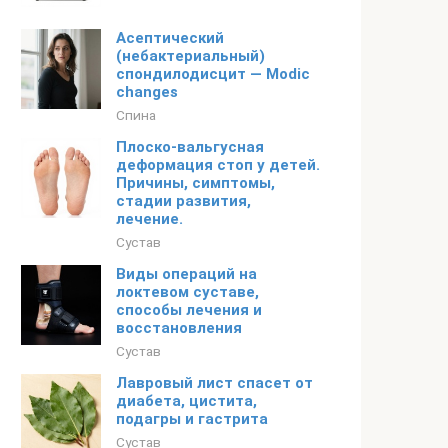
Асептический
(небактериальный)
спондилодисцит — Modic
changes
Спина
Плоско-вальгусная
деформация стоп у детей.
Причины, симптомы,
стадии развития,
лечение.
Сустав
Виды операций на
локтевом суставе,
способы лечения и
восстановления
Сустав
Лавровый лист спасет от
диабета, цистита,
подагры и гастрита
Сустав