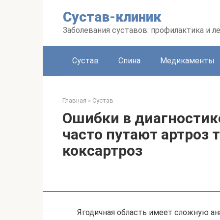
Перейти
Сустав-клиник
к
контенту
Заболевания суставов: профилактика и л
Сустав
Спина
Медикаменты
Главная
»
Сустав
Ошибки в диагностике
часто путают артроз 
коксартроз
Ягодичная область имеет сложную ан