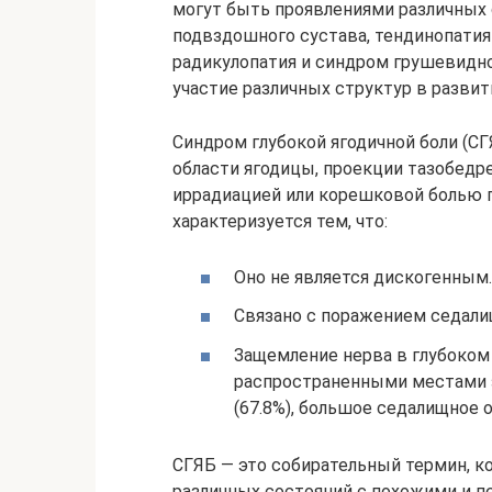
могут быть проявлениями различных 
подвздошного сустава, тендинопати
радикулопатия и синдром грушевидн
участие различных структур в разви
Синдром глубокой ягодичной боли (СГ
области ягодицы, проекции тазобедре
иррадиацией или корешковой болью п
характеризуется тем, что:
Оно не является дискогенным.
Связано с поражением седали
Защемление нерва в глубоком
распространенными местами 
(67.8%), большое седалищное о
СГЯБ — это собирательный термин, к
различных состояний с похожими и