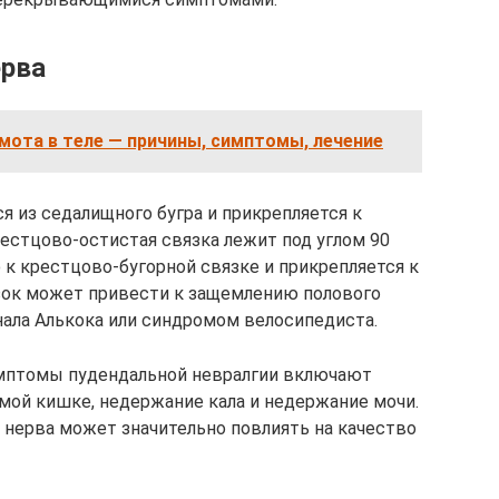
ерва
мота в теле — причины, симптомы, лечение
я из седалищного бугра и прикрепляется к
крестцово-остистая связка лежит под углом 90
 к крестцово-бугорной связке и прикрепляется к
зок может привести к защемлению полового
нала Алькока или синдромом велосипедиста.
имптомы пудендальной невралгии включают
мой кишке, недержание кала и недержание мочи.
 нерва может значительно повлиять на качество