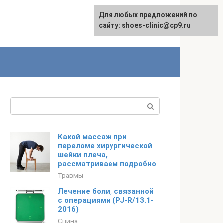
Для любых предложений по
сайту: shoes-clinic@cp9.ru
Поиск:
Какой массаж при
переломе хирургической
шейки плеча,
рассматриваем подробно
Травмы
Лечение боли, связанной
с операциями (PJ-R/13.1-
2016)
Спина