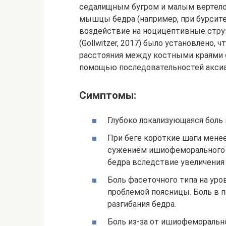
седалищным бугром и малым вертело
мышцы бедра (например, при бурсите
воздействие на ноцицептивные струк
(Gollwitzer, 2017) было установлено
расстояния между костными краями с
помощью последовательностей аксиа
Симптомы:
Глубоко локализующаяся боль 
При беге короткие шаги менее
сужением ишиофеморального п
бедра вследствие увеличения
Боль фасеточного типа на уро
проблемой поясницы. Боль в 
разгибания бедра.
Боль из-за от ишиофеморальн