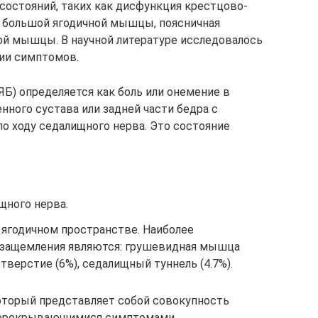
состояний, таких как дисфункция крестцово-
я большой ягодичной мышцы, поясничная
ой мышцы. В научной литературе исследовалось
тии симптомов.
ЯБ) определяется как боль или онемение в
нного сустава или задней части бедра с
о ходу седалищного нерва. Это состояние
щного нерва.
 ягодичном пространстве. Наиболее
защемления являются: грушевидная мышца
тверстие (6%), седалищный туннель (4.7%).
оторый представляет собой совокупность
 перекрывающимися симптомами.