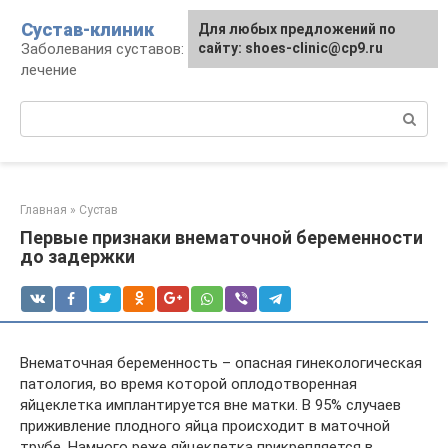
Перейти
Сустав-клиник
Для любых предложений по
к
Заболевания суставов: профилактика и
сайту: shoes-clinic@cp9.ru
контенту
лечение
Поиск:
Главная
»
Сустав
Первые признаки внематочной беременности
до задержки
Внематочная беременность – опасная гинекологическая
патология, во время которой оплодотворенная
яйцеклетка имплантируется вне матки. В 95% случаев
приживление плодного яйца происходит в маточной
трубе. Намного реже яйцеклетка прикрепляется в