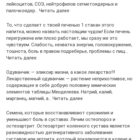
лейкоцитов, СОЭ, нейтрофилов сегметоядерных и
палочкоядер… Читать далее
То, что сделает с твоей печенью 1 стакан этого
напитка, можно назвать настоящим чудом! Если печень
перегружена или плохо работает, мы сразу же это
чувствуем. Слабость, нехватка энергии, головокружение,
тошнота, боль в правом подреберье, проблемы с пищ…
Читать далее
Одуванчик — эликсир жизни, а какое лекарство!!!
Лекарственный одуванчик — растение неприхотливое, но
содержащее в себе добрую половину химических
элементов таблицы Менделеева. Натрий, калий,
марганец, магний, а… Читать далее
Семена, которые восстанавливают сухожилия и
уменьшают боль в суставах. Лечим остеопороз и
остеоартрит. Остеоартрит коленного сустава является
разновидностью дегенеративного заболевания
суставов или артрита, который локализуется в колене и