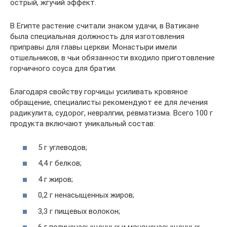
острый, жгучий эффект.
В Египте растение считали знаком удачи, в Ватикане
была специальная должность для изготовления
приправы для главы церкви. Монастыри имели
отшельников, в чьи обязанности входило приготовление
горчичного соуса для братии.
Благодаря свойству горчицы усиливать кровяное
обращение, специалисты рекомендуют ее для лечения
радикулита, судорог, невралгии, ревматизма. Всего 100 г
продукта включают уникальный состав:
5 г углеводов;
4,4 г белков;
4 г жиров;
0,2 г ненасыщенных жиров;
3,3 г пищевых волокон;