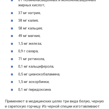
6 г полиненасыщенных и мононенасыщенных
жирных кислот;
37 мг натрия;
38 мг калия;
58 мг кальция;
49 мг магния;
1,5 мг железа;
0,9 г сахара;
71 мг ретинола;
0,1 мг кальциферола;
0,5 мг цианокобаламина;
1,5 мг аскорбинки;
0,1 мг пиридоксина.
Применяют в медицинских целях три вида белую, черную
и сарепскую горчицу. Из черной специи изготавливают