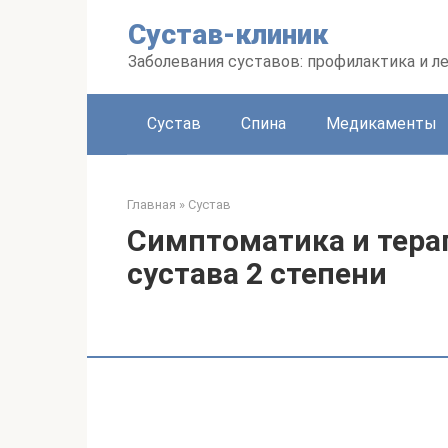
Перейти
Сустав-клиник
к
контенту
Заболевания суставов: профилактика и л
Сустав
Спина
Медикаменты
Главная
»
Сустав
Симптоматика и тера
сустава 2 степени