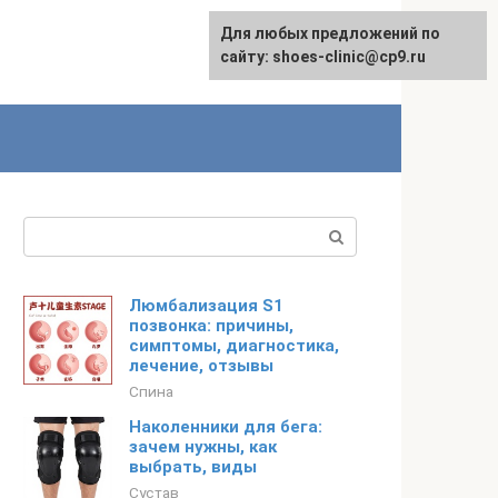
Для любых предложений по
сайту: shoes-clinic@cp9.ru
Поиск:
Люмбализация S1
позвонка: причины,
симптомы, диагностика,
лечение, отзывы
Спина
Наколенники для бега:
зачем нужны, как
выбрать, виды
Сустав