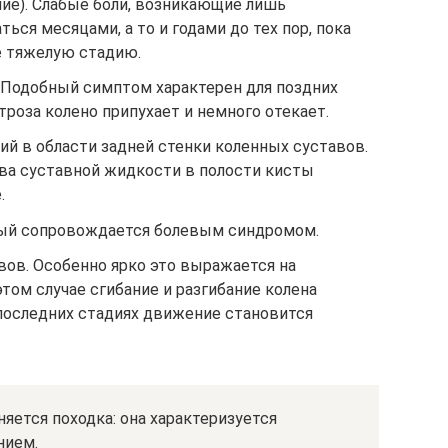
ние). Слабые боли, возникающие лишь
ься месяцами, а то и годами до тех пор, пока
е тяжелую стадию.
 Подобный симптом характерен для поздних
ртроза колено припухает и немного отекает.
й в области задней стенки коленных суставов.
ва суставной жидкости в полости кисты
.
рый сопровождается болевым синдромом.
ов. Особенно ярко это выражается на
этом случае сгибание и разгибание колена
 последних стадиях движение становится
яется походка: она характеризуется
нием.