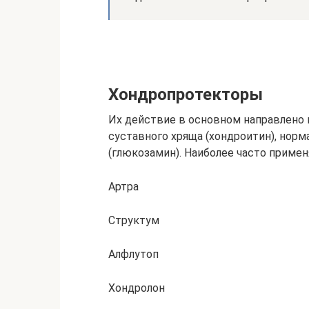
Хондропротекторы
Их действие в основном направлено
суставного хряща (хондроитин), нор
(глюкозамин). Наиболее часто приме
Артра
Структум
Алфлутоп
Хондролон