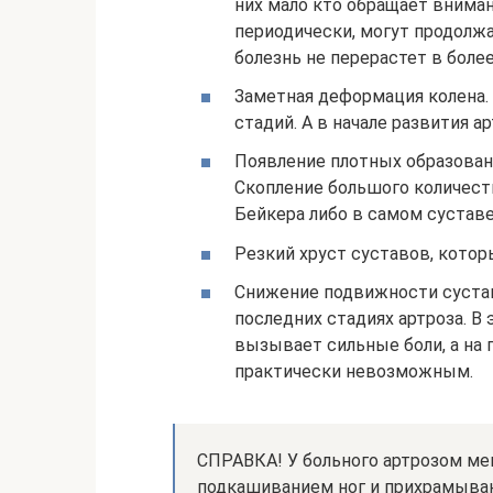
них мало кто обращает внима
периодически, могут продолжат
болезнь не перерастет в боле
Заметная деформация колена.
стадий. А в начале развития а
Появление плотных образовани
Скопление большого количест
Бейкера либо в самом суставе
Резкий хруст суставов, кото
Снижение подвижности сустав
последних стадиях артроза. В 
вызывает сильные боли, а на
практически невозможным.
СПРАВКА! У больного артрозом мен
подкашиванием ног и прихрамыва