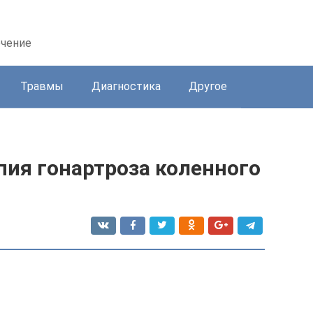
ечение
Травмы
Диагностика
Другое
пия гонартроза коленного