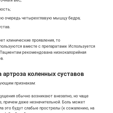
точный вес;
ость;
ую очередь четырехглавую мышцу бедра;
став.
т клинические проявления, то
ользуются вместе с препаратами. Используется
. Пациентам рекомендована низкокалорийная
в.
 артроза коленных суставов
дующим признакам:
ущения обычно возникают внезапно, но чаще
е, причем даже незначительной. Боль может
ала это будут слабые прострелы (к сожалению, на