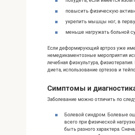
похудеть, если имеется избы
повысить физическую активн
укрепить мышцы ног, в перв
меньше нагружать больной су
Если деформирующий артроз уже имее
немедикаментозные мероприятия исп
лечебная физкультура, физиотерапия
диета, использование ортезов и тейпо
Симптомы и диагностика
Заболевание можно отличить по сле
Болевой синдром. Болевые ощ
всего при физической нагрузк
быть разного характера. Снач