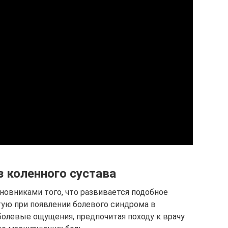
з коленного сустава
новниками того, что развивается подобное
тую при появлении болевого синдрома в
олевые ощущения, предпочитая походу к врачу