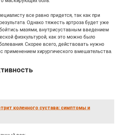
то маскирующих боль.
пециалисту все равно придется, так как при
результата. Однако тяжесть артроза будет уже
 обойтись мазями, внутрисуставным введением
еской физкультурой, как это можно было
аболевания. Скорее всего, действовать нужно
а с применением хирургического вмешательства.
ктивность
трит коленного сустава: симптомы и