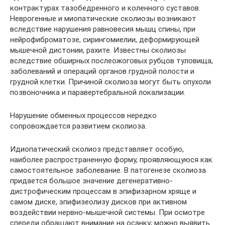
контрактурах тазобедренного и коленного суставов.
Неврогенные и миопатические сколиозы возникают
вследствие нарушения равновесия мышц спины, при
нейрофиброматозе, сирингомиелии, деформирующей
мышечной дистонии, рахите. Известны сколиозы
вследствие обширных послеожоговых рубцов туловища,
заболеваний и операций органов грудной полости и
грудной клетки. Причиной сколиоза могут быть опухоли
позвоночника и паравертебральной локализации.
Нарушение обменных процессов нередко
сопровождается развитием сколиоза.
Идиопатический сколиоз представляет особую,
наиболее распространенную форму, проявляющуюся как
самостоятельное заболевание. В патогенезе сколиоза
придается большое значение дегенеративно-
дистрофическим процессам в эпифизарном хряще и
самом диске, эпифизеолизу дисков при активном
воздействии нервно-мышечной системы. При осмотре
спереди обращают внимание на осанку; можно выявить