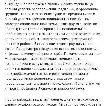
вынужденное положение головы и ассиметрию лица,
разный уровень расположения надплечий, деформацию
грудной клетки, отклонение пупка от средней линии и
разный уровень гребней подвздошных костей. При
осмотре сзади одно надплечье выше другого, лопатка
на вогнутой стороне искривления позвоночника
приближена к остистым отросткам и расположена ниже
противоположной, выявляются ассиметрия грудной
клетки и реберный горб, ассиметрия треугольников
талии. При осмотре сбоку отмечаются выраженность
кифоза, величину реберного горба. Помимо осмотра врач
— специалист также оценивает подвижность
позвоночника и силу мышц спины. Диагноз сколиоза
ставится после консультации ортопеда с проведением
всех необходимых тестов и рентгенологического
исследования позвоночника с захватом таза в
переднезаднем направлении в положении больного стоя
и лежа и профильный снимок в положении лежа.
По локализации выделяют следующие типы сколиозов:
шейно-грудной; грудной (может быстро прогрессировать