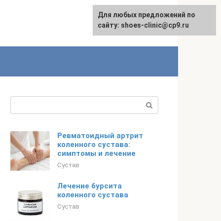
Для любых предложений по
сайту: shoes-clinic@cp9.ru
Поиск:
Ревматоидный артрит
коленного сустава:
симптомы и лечение
Сустав
Лечение бурсита
коленного сустава
Сустав