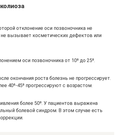
сколиоза
которой отклонение оси позвоночника не
о, не вызывает косметических дефектов или
онением оси позвоночника от 10⁰ до 25⁰.
после окончания роста болезнь не прогрессирует.
ее 40⁰-45⁰ прогрессируют с возрастом.
ривления более 50⁰. У пациентов выражена
льный болевой синдром. В этом случае есть
коррекции.