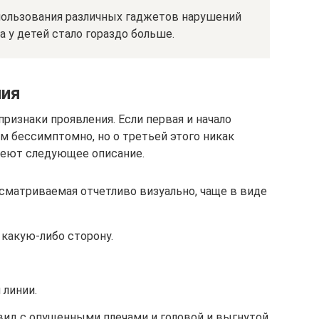
пользования различных гаджетов нарушений
 у детей стало гораздо больше.
ния
ризнаки проявления. Если первая и начало
м бессимптомно, но о третьей этого никак
меют следующее описание.
сматриваемая отчетливо визуально, чаще в виде
 какую-либо сторону.
линии.
вид с опущенными плечами и головой и выгнутой