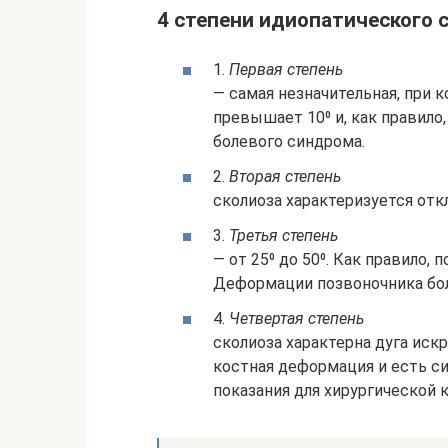
4 степени идиопатического 
1.
Первая степень
— самая незначительная, при 
превышает 10⁰ и, как правил
болевого синдрома.
2.
Вторая степень
сколиоза характеризуется откл
3.
Третья степень
— от 25⁰ до 50⁰. Как правило, 
Деформации позвоночника бол
4.
Четвертая степень
сколиоза характерна дуга иск
костная деформация и есть си
показания для хирургической 