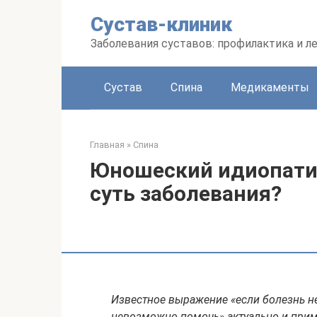
Перейти
Сустав-клиник
к
контенту
Заболевания суставов: профилактика и л
Сустав
Спина
Медикаменты
Главная
»
Спина
Юношеский идиопатич
суть заболевания?
Известное выражение «если болезнь нел
невозможно помочь» актуально и приме