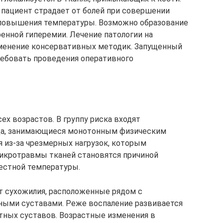
пациент страдает от болей при совершении
повышения температуры. Возможно образование
енной гиперемии. Лечение патологии на
именение консервативных методик. Запущенный
ебовать проведения оперативного
ех возрастов. В группу риска входят
ца, занимающиеся монотонным физическим
я из-за чрезмерных нагрузок, которым
Микротравмы тканей становятся причиной
естной температуры.
ет сухожилия, расположенные рядом с
ными суставами. Реже воспаление развивается
стных суставов. Возрастные изменения в