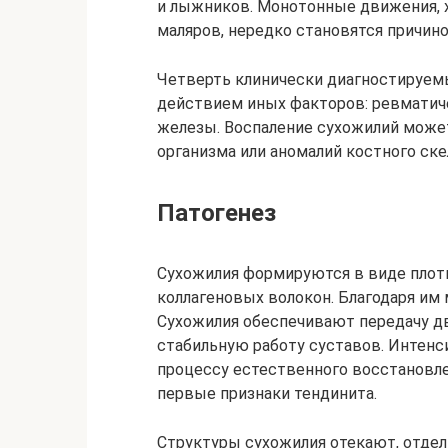
и лыжников. Монотонные движения, х
маляров, нередко становятся причино
Четверть клинически диагностируемы
действием иных факторов: ревматич
железы. Воспаление сухожилий может
организма или аномалий костного скеле
Патогенез
Сухожилия формируются в виде плотн
коллагеновых волокон. Благодаря им
Сухожилия обеспечивают передачу д
стабильную работу суставов. Интен
процессу естественного восстановл
первые признаки тендинита.
Структуры сухожилия отекают, отдел