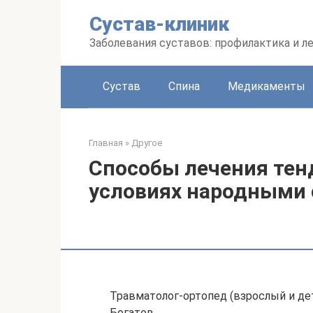
Перейти
Сустав-клиник
к
контенту
Заболевания суставов: профилактика и л
Сустав
Спина
Медикаменты
Главная
»
Другое
Способы лечения тен
условиях народными
Травматолог-ортопед (взрослый и де
Богатов