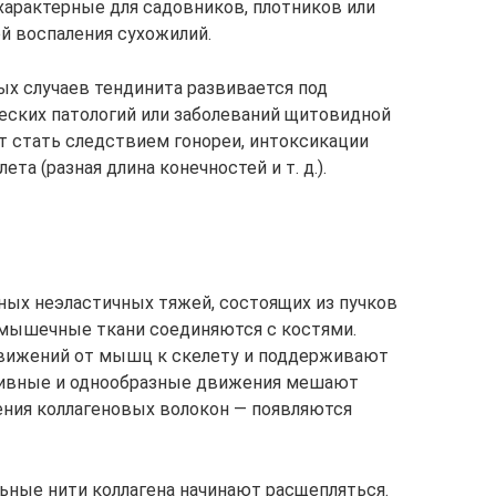
арактерные для садовников, плотников или
й воспаления сухожилий.
х случаев тендинита развивается под
еских патологий или заболеваний щитовидной
 стать следствием гонореи, интоксикации
та (разная длина конечностей и т. д.).
ых неэластичных тяжей, состоящих из пучков
 мышечные ткани соединяются с костями.
вижений от мышц к скелету и поддерживают
сивные и однообразные движения мешают
ения коллагеновых волокон — появляются
ьные нити коллагена начинают расщепляться.