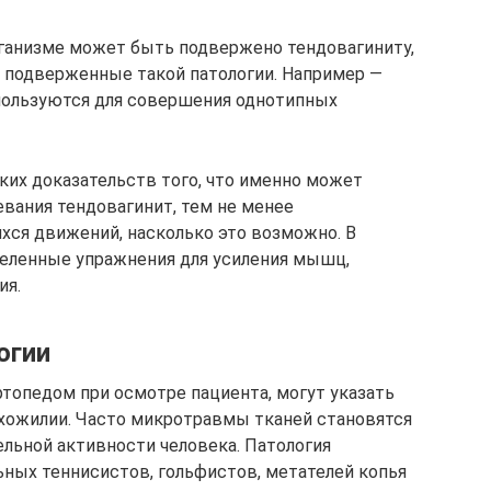
ганизме может быть подвержено тендовагиниту,
 подверженные такой патологии. Например —
используются для совершения однотипных
ских доказательств того, что именно может
вания тендовагинит, тем не менее
ся движений, насколько это возможно. В
еленные упражнения для усиления мышц,
ия.
огии
топедом при осмотре пациента, могут указать
ухожилии. Часто микротравмы тканей становятся
льной активности человека. Патология
ных теннисистов, гольфистов, метателей копья