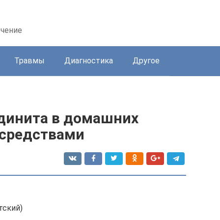
ечение
Травмы
Диагностика
Другое
динита в домашних
 средствами
тский)