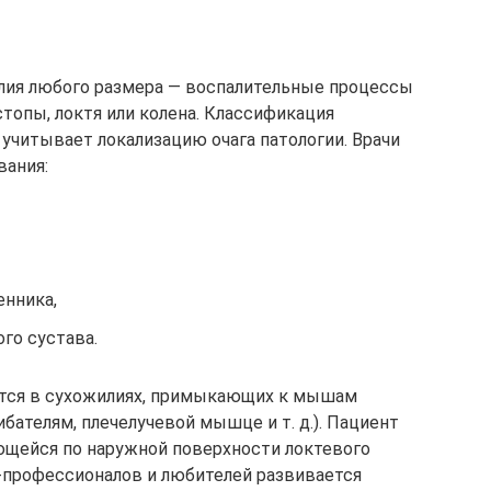
лия любого размера — воспалительные процессы
стопы, локтя или колена. Классификация
 учитывает локализацию очага патологии. Врачи
ания:
енника,
го сустава.
ется в сухожилиях, примыкающих к мышам
ибателям, плечелучевой мышце и т. д.). Пациент
ющейся по наружной поверхности локтевого
-профессионалов и любителей развивается