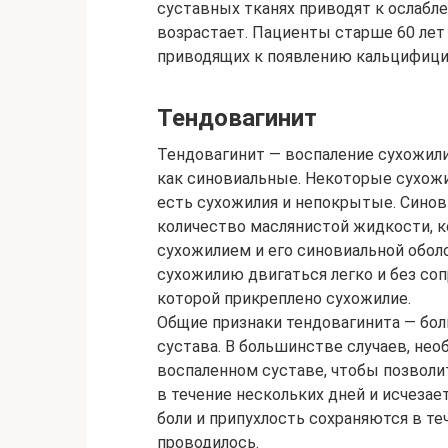
суставных тканях приводят к ослабл
возрастает. Пациенты старше 60 лет 
приводящих к появлению кальцифиц
Тендовагинит
Тендовагинит — воспаление сухожили
как синовиальные. Некоторые сухож
есть сухожилия и непокрытые. Сино
количество маслянистой жидкости, 
сухожилием и его синовиальной обол
сухожилию двигаться легко и без соп
которой прикреплено сухожилие.
Общие признаки тендовагинита — боль
сустава. В большинстве случаев, не
воспаленном суставе, чтобы позволи
в течение нескольких дней и исчезает 
боли и припухлость сохраняются в те
проводилось.