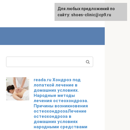
Для любых предложений по
сайту: shoes-clinic@cp9.ru
Поиск:
reada.ru Хондроз под
лопаткой лечение в
домашних условиях.
Народные методы
лечения остеохондроза.
Причины возникновения
остеохондрозаЛечение
остеохондроза в
домашних условиях
народными средствами