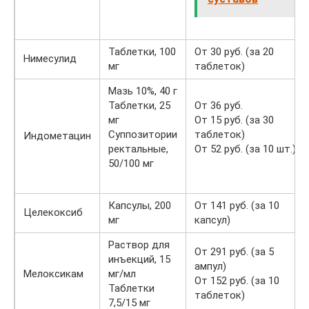
Таблетки, 100
От 30 руб. (за 20
Нимесулид
мг
таблеток)
Мазь 10%, 40 г
Таблетки, 25
От 36 руб.
мг
От 15 руб. (за 30
Суппозитории
таблеток)
Индометацин
ректальные,
От 52 руб. (за 10 шт.)
50/100 мг
Капсулы, 200
От 141 руб. (за 10
Целекоксиб
мг
капсул)
Раствор для
От 291 руб. (за 5
инъекций, 15
ампул)
Мелоксикам
мг/мл
От 152 руб. (за 10
Таблетки
таблеток)
7,5/15 мг