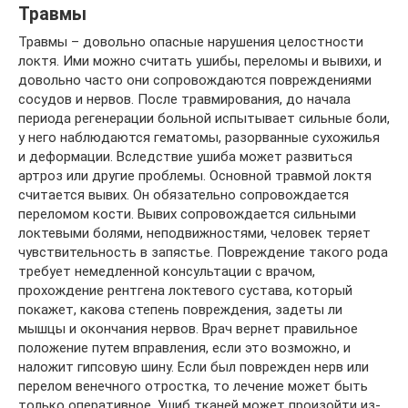
Травмы
Травмы – довольно опасные нарушения целостности
локтя. Ими можно считать ушибы, переломы и вывихи, и
довольно часто они сопровождаются повреждениями
сосудов и нервов. После травмирования, до начала
периода регенерации больной испытывает сильные боли,
у него наблюдаются гематомы, разорванные сухожилья
и деформации. Вследствие ушиба может развиться
артроз или другие проблемы. Основной травмой локтя
считается вывих. Он обязательно сопровождается
переломом кости. Вывих сопровождается сильными
локтевыми болями, неподвижностями, человек теряет
чувствительность в запястье. Повреждение такого рода
требует немедленной консультации с врачом,
прохождение рентгена локтевого сустава, который
покажет, какова степень повреждения, задеты ли
мышцы и окончания нервов. Врач вернет правильное
положение путем вправления, если это возможно, и
наложит гипсовую шину. Если был поврежден нерв или
перелом венечного отростка, то лечение может быть
только оперативное. Ушиб тканей может произойти из-