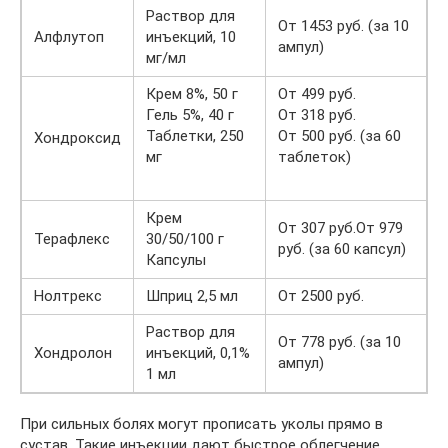
Раствор для
От 1453 руб. (за 10
Алфлутоп
инъекций, 10
ампул)
мг/мл
Крем 8%, 50 г
От 499 руб.
Гель 5%, 40 г
От 318 руб.
Таблетки, 250
От 500 руб. (за 60
Хондроксид
мг
таблеток)
Крем
От 307 руб.От 979
Терафлекс
30/50/100 г
руб. (за 60 капсул)
Капсулы
Нолтрекс
Шприц 2,5 мл
От 2500 руб.
Раствор для
От 778 руб. (за 10
Хондролон
инъекций, 0,1%
ампул)
1 мл
При сильных болях могут прописать уколы прямо в
сустав. Такие инъекции дают быстрое облегчение