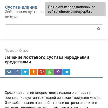
Перейти
Сустав-клиник
Для любых предложений по
к
Заболевания суставов: профилактика и
сайту: shoes-clinic@cp9.ru
контенту
лечение
Поиск:
Главная
»
Сустав
Лечение локтевого сустава народными
средствами
Среди патологий опорно-двигательного аппарата
воспаление суставных тканей занимает ведущее место.
Эти заболевания в равной степени встречаются как в
детском, юношеском, молодом, так и в пожилом