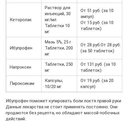
Раствор для
От 51 руб. (за 10
инъекций, 30
ампул)
Кеторолак
мг/мл
От 15 руб. (за 10
Таблетки 10
таблеток)
мг
Мазь 5%, 25 г
От 28 руб.От 28 руб.
Ибупрофен
Таблетки, 200
(за 50 таблеток)
мг
Таблетки, 250
От 131 руб. (за 10
Напроксен
мг
таблеток)
Капсулы,
От 19 руб. (за 20
Пироксикам
10/20 мг
капсул)
Ибупрофен поможет купировать боли локтя правой руки
Данные лекарства не стоит применять постоянно. Они
продаются без рецепта, но обладают массой побочных
действий.