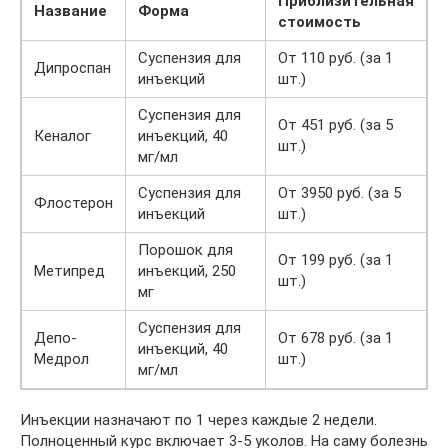
Приблизительная
Название
Форма
стоимость
Суспензия для
От 110 руб. (за 1
Дипроспан
инъекций
шт.)
Суспензия для
От 451 руб. (за 5
Кеналог
инъекций, 40
шт.)
мг/мл
Суспензия для
От 3950 руб. (за 5
Флостерон
инъекций
шт.)
Порошок для
От 199 руб. (за 1
Метипред
инъекций, 250
шт.)
мг
Суспензия для
Депо-
От 678 руб. (за 1
инъекций, 40
Медрол
шт.)
мг/мл
Инъекции назначают по 1 через каждые 2 недели.
Полноценный курс включает 3-5 уколов. На саму болезнь