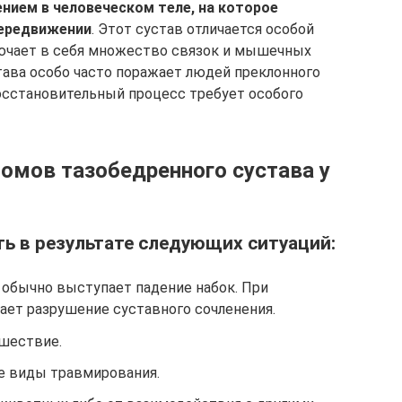
ием в человеческом теле, на которое
передвижении
. Этот сустав отличается особой
ючает в себя множество связок и мышечных
тава особо часто поражает людей преклонного
восстановительный процесс требует особого
омов тазобедренного сустава у
ь в результате следующих ситуаций:
 обычно выступает падение набок. При
ает разрушение суставного сочленения.
шествие.
 виды травмирования.