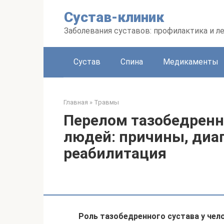
Перейти
Сустав-клиник
к
контенту
Заболевания суставов: профилактика и л
Сустав
Спина
Медикаменты
Главная
»
Травмы
Перелом тазобедренн
людей: причины, диаг
реабилитация
Роль тазобедренного сустава у чел