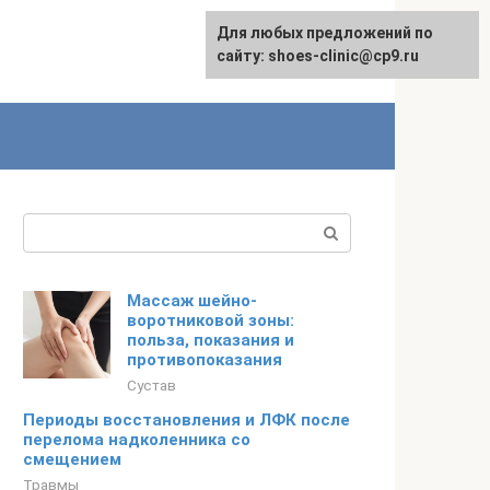
Для любых предложений по
сайту: shoes-clinic@cp9.ru
Поиск:
Массаж шейно-
воротниковой зоны:
польза, показания и
противопоказания
Сустав
Периоды восстановления и ЛФК после
перелома надколенника со
смещением
Травмы