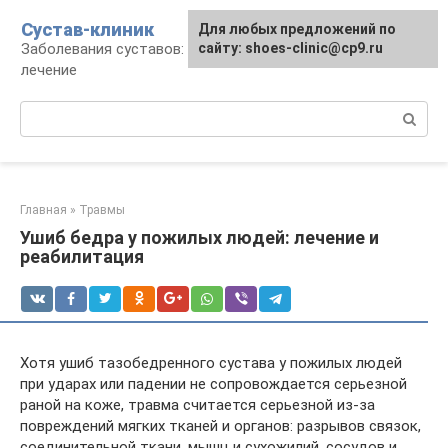
Перейти
Сустав-клиник
Для любых предложений по
к
Заболевания суставов: профилактика и
сайту: shoes-clinic@cp9.ru
контенту
лечение
Поиск:
Главная
»
Травмы
Ушиб бедра у пожилых людей: лечение и
реабилитация
Хотя ушиб тазобедренного сустава у пожилых людей
при ударах или падении не сопровождается серьезной
раной на коже, травма считается серьезной из-за
повреждений мягких тканей и органов: разрывов связок,
соединительной ткани, мышц и сухожилий, сосудов и