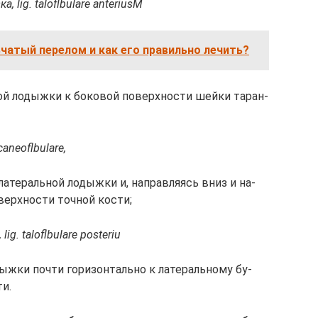
ка, lig. taloflbulare anteriusM
чатый перелом и как его правильно лечить?
ной ло­дыж­ки к бо­ко­вой по­верх­но­сти шей­ки та­ран­
lcaneoflbulare,
 ла­те­раль­ной ло­дыж­ки и, на­прав­ля­ясь вниз и на­
о­верх­но­сти точ­ной кос­ти;
 lig. taloflbulare posteriu
ыж­ки поч­ти го­ри­зон­таль­но к ла­те­раль­но­му бу­
ти.