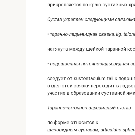
при­кре­п­ля­ет­ся по краю сус­тав­ных хр
Сус­тав ук­ре­п­лен сле­дую­щи­ми связ­ка­м
•
та­ран­но-ладь­е­вид­ная связ­ка, lig. talon
на­тя­ну­та ме­ж­ду шей­кой та­ран­ной ко
•
по­дош­вен­ная пя­точ­но-ладь­е­вид­ная св
сле­ду­ет от sustentaculum tali к по­дош­
от­дел этой связ­ки пе­ре­хо­дит в ладь­
уча­стие в об­ра­зо­ва­нии сус­тав­ной ям­к
Та­ран­но-пя­точ­но-ладь­е­вид­ный сус­тав
по фор­ме от­но­сит­ся к
ша­ро­вид­ным сус­та­вам, articulatio spher