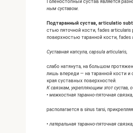
Го­ле­но­стоп­ный сус­тав яв­ля­ет­ся раз­
ным сус­та­вом.
Под­та­ран­ный сус­тав, articulatio subt
стью пя­точ­ной кос­ти, fades articularis 
по­верх­но­стью та­ран­ной кос­ти, fades ar
Сус­тав­ная кап­су­ла, capsula articularis,
сла­бо на­тя­ну­та, на боль­шом про­тя­же
лишь впе­ре­ди — на та­ран­ной кос­ти и с
края сус­тав­ных по­верх­но­стей.
К связ­кам, ук­ре­п­ляю­щим этот сус­тав, от
•
меж­ко­ст­ная та­ран­но-пя­точ­ная связ­к
рас­по­ла­га­ет­ся в sinus tarsi, при­кре­п­
•
ла­те­раль­ная та­ран­но-пя­точ­ная связ­ка