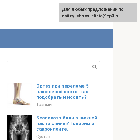
Для любых предложений по
сайту: shoes-clinic@cp9.ru
Поиск:
Ортез при переломе 5
плюсневой кости: как
подобрать и носить?
Травмы
Беспокоят боли в нижней
части спины? Говорим о
сакроилеите.
Сустав