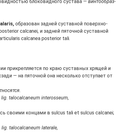
но­вид­но­стью бло­ко­вид­но­го сус­та­ва —
вин­то­об­раз­
alaris,
об­ра­зо­ван зад­ней сус­тав­ной по­верх­но­
posterior calcanei, и зад­ней пя­точ­ной сус­тав­ной
ticularis calcanea posterior tali.
­нии при­кре­п­ля­ет­ся по краю сус­тав­ных хря­щей и
за­ди — на пя­точ­ной она не­сколь­ко от­сту­па­ет от
­но­сят­ся.
а, lig. talocalcaneum interosseum,
ля­ясь свои­ми кон­ца­ми в sulcus tali et sulcus calcanei;
, lig. talocalcaneum laterale,