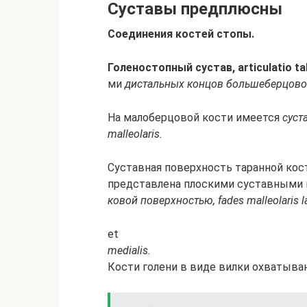
Сус­та­вы пред­плюс­ны
Со­еди­не­ния кос­тей сто­пы.
Го­ле­но­стоп­ный сус­тав, articulatio ta
ми
дис­таль­ных кон­цов боль­ше­бер­цо­во
На ма­ло­бер­цо­вой кос­ти име­ет­ся
сус­т
malleolaris.
Сус­тав­ная по­верх­ность та­ран­ной кос­
пред­став­ле­на пло­ски­ми сус­тав­ны­ми
ко­вой по­верх­но­стью, fades malleolaris la
et
medialis.
Кос­ти го­ле­ни в ви­де вил­ки ох­ва­ты­ва