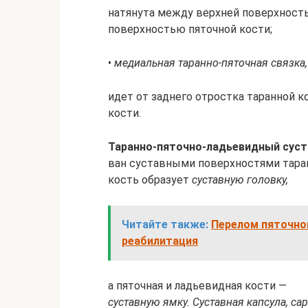
на­тя­ну­та ме­ж­ду верх­ней по­верх­но­ст
по­верх­но­стью пя­точ­ной кос­ти;
•
ме­ди­аль­ная та­ран­но-пя­точ­ная связ­ка
идет от зад­не­го от­ро­ст­ка та­ран­ной к
кос­ти.
Та­ран­но-пя­точ­но-ладь­е­вид­ный сус­т
ван сус­тав­ны­ми по­верх­но­стя­ми та­ран
кость об­ра­зу­ет
сус­тав­ную го­лов­ку,
Читайте также:
Перелом пяточной
реабилитация
а пя­точ­ная и ладь­е­вид­ная кос­ти —
сус­тав­ную ям­ку. Сус­тав­ная кап­су­ла, cap