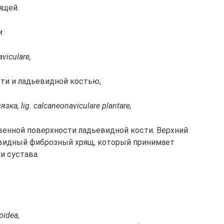
я­щей.
и:
aviculare,
с­ти и ладь­е­вид­ной ко­стью;
яз­ка, lig. calcaneonaviculare plantare,
вен­ной по­верх­но­сти ладь­е­вид­ной кос­ти. Верх­ний
е­вид­ный фиб­роз­ный хрящ, ко­то­рый при­ни­ма­ет
и сус­та­ва.
oidea,