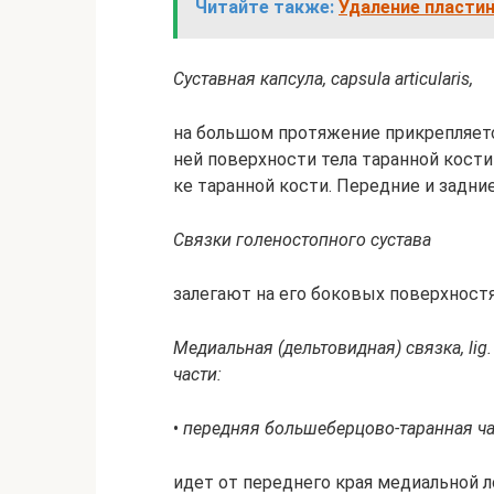
Читайте также:
Удаление пласти
Сус­тав­ная кап­су­ла, capsula articularis,
на боль­шом про­тя­же­ние при­кре­п­ля­ет
ней по­верх­но­сти те­ла та­ран­ной кос­ти 
ке та­ран­ной кос­ти. Пе­ред­ние и зад­ние
Связ­ки го­ле­но­стоп­но­го сус­та­ва
за­ле­га­ют на его бо­ко­вых по­верх­но­ст
Ме­ди­аль­ная (дель­то­вид­ная) связ­ка, li
час­ти:
•
пе­ред­няя боль­ше­бер­цо­во-та­ран­ная час
идет от пе­ред­не­го края ме­ди­аль­ной л