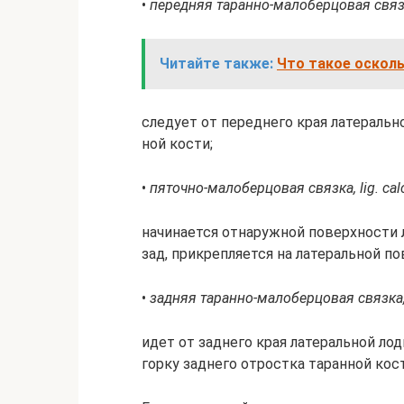
•
пе­ред­няя та­ран­но-ма­ло­бер­цо­вая связ­
Читайте также:
Что такое осколь
сле­ду­ет от пе­ред­не­го края ла­те­раль­
ной кос­ти;
•
пя­точ­но-ма­ло­бер­цо­вая связ­ка, lig. ca
на­чи­на­ет­ся отна­руж­ной по­верх­но­сти
зад, при­кре­п­ля­ет­ся на ла­те­раль­ной п
•
зад­няя та­ран­но-ма­ло­бер­цо­вая связ­ка,
идет от зад­не­го края ла­те­раль­ной ло­д
гор­ку зад­не­го от­ро­ст­ка та­ран­ной кос­