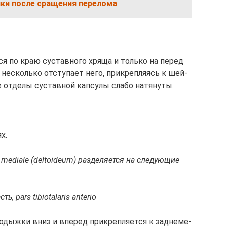
нки после сращения перелома
­ся по краю сус­тав­но­го хря­ща и толь­ко на пе­ред
не­сколь­ко от­сту­па­ет не­го, при­кре­п­ля­ясь к шей­
 от­де­лы сус­тав­ной кап­су­лы сла­бо на­тя­ну­ты.
ях.
g. mediale (deltoideum) раз­де­ля­ет­ся на сле­дую­щие
ть, pars tibiotalaris anterio
о­дыж­ки вниз и впе­ред при­кре­п­ля­ет­ся к зад­не­ме­