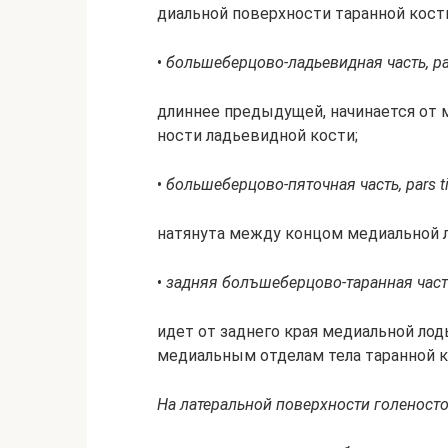
ди­аль­ной по­верх­но­сти та­ран­ной кос­т
•
боль­ше­бер­цо­во-ладь­е­вид­ная часть, pa
длин­нее пре­ды­ду­щей, на­чи­на­ет­ся от
но­сти ладь­е­вид­ной кос­ти;
•
боль­ше­бер­цо­во-пя­точ­ная часть, pars t
на­тя­ну­та ме­ж­ду кон­цом ме­ди­аль­ной
•
зад­няя болъ­ше­бер­цо­во-та­ран­ная часть
идет от зад­не­го края ме­ди­аль­ной ло­ды
ме­ди­аль­ным от­де­лам те­ла та­ран­ной к
На ла­те­раль­ной по­верх­но­сти го­ле­но­сто