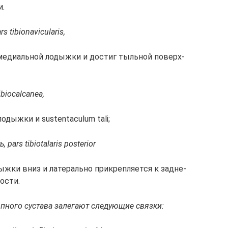
и.
rs tibionavicularis,
 ме­ди­аль­ной ло­дыж­ки и дос­тиг тыль­ной по­верх­
ibiocalcanea,
 ло­дыж­ки и sustentaculum tali;
, pars tibiotalaris posterior
ж­ки вниз и ла­те­раль­но при­кре­п­ля­ет­ся к зад­не­
ос­ти.
п­но­го сус­та­ва за­ле­га­ют сле­дую­щие связ­ки: