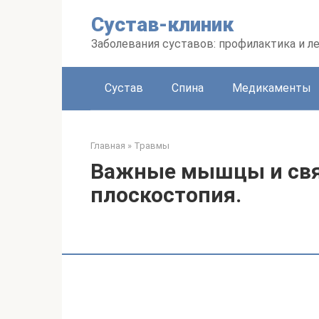
Перейти
Сустав-клиник
к
контенту
Заболевания суставов: профилактика и л
Сустав
Спина
Медикаменты
Главная
»
Травмы
Важные мышцы и свя
плоскостопия.