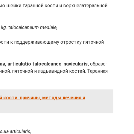
ью шей­ки та­ран­ной кос­ти и верх­не­ла­те­раль­ной
, lig. talocalcaneum mediale,
ос­ти к под­дер­жи­ваю­ще­му от­ро­ст­ку пя­точ­ной
ав, articulatio talocalcaneo-navicularis,
об­ра­зо­
­ной, пя­точ­ной и ладь­е­вид­ной кос­тей. Та­ран­ная
 кости: причины, методы лечения и
sula articularis,