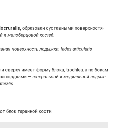
locruralis,
об­ра­зо­ван сус­тав­ны­ми по­верх­но­стя­
й и ма­ло­бер­цо­вой кос­тей.
ав­ная по­верх­ность ло­дыж­ки, fades articularis
ти свер­ху име­ет фор­му бло­ка, trochlea, а по бо­кам
 пло­щад­ка­ми —
ла­те­раль­ной и ме­ди­аль­ной ло­дыж­
teralis
­ют блок та­ран­ной кос­ти.