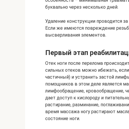
особенность – минимальная травмати
буквально через несколько дней.
Удаление конструкции проводится за 
Если же имеются повреждение резьб
высверливания элементов.
Первый этап реабилитац
Отек ноги после перелома происходи
сильных отеков можно ибежать, есл
частичный) и устранить застой лимф
помощников в этом деле является ма
лимфообращение, кровообращение, ч
дает доступ к кислороду и питатель
растирание, разминание, поглаживан
время массажа ногу растирают масл
состояние ноги.