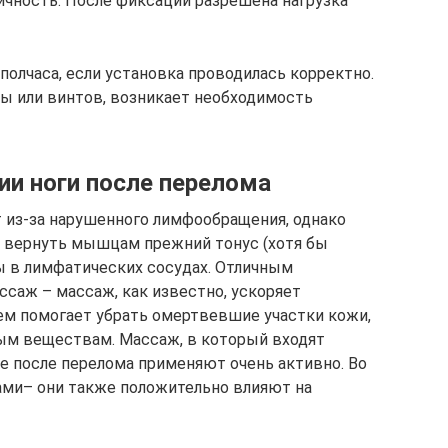
чность. После фиксации разрешена нагрузка
полчаса, если установка проводилась корректно.
ы или винтов, возникает необходимость
ии ноги после перелома
т из-за нарушенного лимфообращения, однако
и вернуть мышцам прежний тонус (хотя бы
ы в лимфатических сосудах. Отличным
ссаж – массаж, как известно, ускоряет
ем помогает убрать омертвевшие участки кожи,
ным веществам. Массаж, в который входят
ие после перелома применяют очень активно. Во
ами– они также положительно влияют на