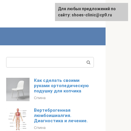
Для любых предложений по
сайту: shoes-clinic@cp9.ru
Поиск:
Как сделать своими
руками ортопедическую
подушку для копчика
Спина
Вертеброгенная
люмбоишиалгия.
Диагностика и лечение.
Спина