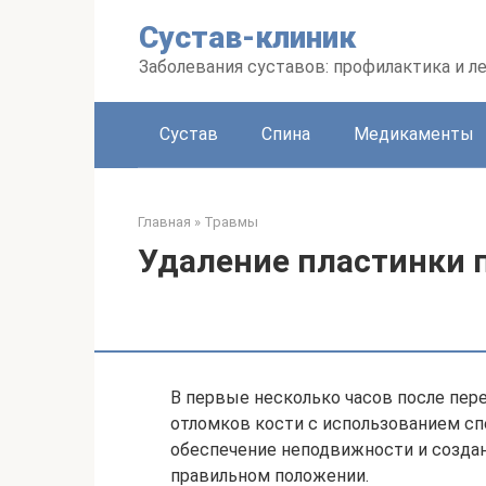
Перейти
Сустав-клиник
к
контенту
Заболевания суставов: профилактика и л
Сустав
Спина
Медикаменты
Главная
»
Травмы
Удаление пластинки 
В первые несколько часов после пер
отломков кости с использованием сп
обеспечение неподвижности и создан
правильном положении.