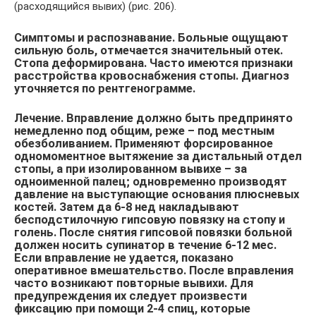
(расходящийся вывих) (рис. 206).
Симптомы и распознавание. Больные ощущают
сильную боль, отмечается значительный отек.
Стопа деформирована. Часто имеются признаки
расстройства кровоснабжения стопы. Диагноз
уточняется по рентгенограмме.
Лечение. Вправление должно быть предпринято
немедленно под общим, реже – под местным
обезболиванием. Применяют форсированное
одномоментное вытяжение за дистальный отдел
стопы, а при изолированном вывихе – за
одноименной палец; одновременно производят
давление на выступающие основания плюсневых
костей. Затем да 6-8 нед накладывают
бесподстилочную гипсовую повязку на стопу и
голень. После снятия гипсовой повязки больной
должен носить супинатор в течение 6-12 мес.
Если вправление не удается, показано
оперативное вмешательство. После вправления
часто возникают повторные вывихи. Для
предупреждения их следует произвести
фиксацию при помощи 2-4 спиц, которые