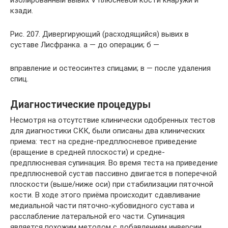
кзади.
Рис. 207. Дивергирующий (расходящийся) вывих в
суставе Лисфранка. а — до операции; б —
вправление и остеосинтез спицами; в — после удаления
спиц.
Диагностические процедуры
Несмотря на отсутствие клинически одобренных тестов
для диагностики СКК, были описаны два клинических
приема: тест на средне-предплюсневое приведение
(вращение в средней плоскости) и средне-
предплюсневая супинация. Во время теста на приведение
предплюсневой сустав пассивно двигается в поперечной
плоскости (выше/ниже оси) при стабилизации пяточной
кости. В ходе этого приёма происходит сдавливание
медиальной части пяточно-кубовидного сустава и
расслабление латеральной его части. Супинация
является похожим методом с добавлением инверсии