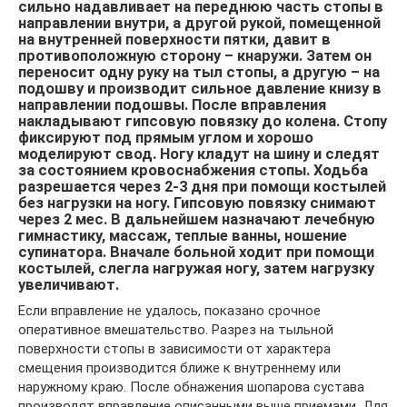
сильно надавливает на переднюю часть стопы в
направлении внутри, а другой рукой, помещенной
на внутренней поверхности пятки, давит в
противоположную сторону – кнаружи. Затем он
переносит одну руку на тыл стопы, а другую – на
подошву и производит сильное давление книзу в
направлении подошвы. После вправления
накладывают гипсовую повязку до колена. Стопу
фиксируют под прямым углом и хорошо
моделируют свод. Ногу кладут на шину и следят
за состоянием кровоснабжения стопы. Ходьба
разрешается через 2-3 дня при помощи костылей
без нагрузки на ногу. Гипсовую повязку снимают
через 2 мес. В дальнейшем назначают лечебную
гимнастику, массаж, теплые ванны, ношение
супинатора. Вначале больной ходит при помощи
костылей, слегла нагружая ногу, затем нагрузку
увеличивают.
Если вправление не удалось, показано срочное
оперативное вмешательство. Разрез на тыльной
поверхности стопы в зависимости от характера
смещения производится ближе к внутреннему или
наружному краю. После обнажения шопарова сустава
производят вправление описанными выше приемами. Для