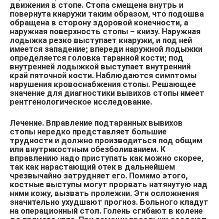
движения в стопе. Стопа смещена внутрь и
повернута кнаружи таким образом, что подошва
обращена в сторону здоровой конечности, а
наружная поверхность стопы – книзу. Наружная
лодыжка резко выступает кнаружи, и под ней
имеется западение; впереди наружной лодыжки
определяется головка таранной кости; под
внутренней лодыжкой выступает внутренний
край пяточной кости. Наблюдаются симптомы
нарушения кровоснабжения стопы. Решающее
значение для диагностики вывихов стопы имеет
рентгенологическое исследование.
Лечение. Вправление подтаранных вывихов
стопы нередко представляет большие
трудности и должно производиться под общим
или внутрикостным обезболиванием. К
вправлению надо приступать как можно скорее,
так как нарастающий отек в дальнейшем
чрезвычайно затрудняет его. Помимо этого,
костные выступы могут прорвать натянутую над
ними кожу, вызвать пролежни. Эти осложнения
значительно ухудшают прогноз. Больного кладут
на операционный стол. Голень сгибают в колене