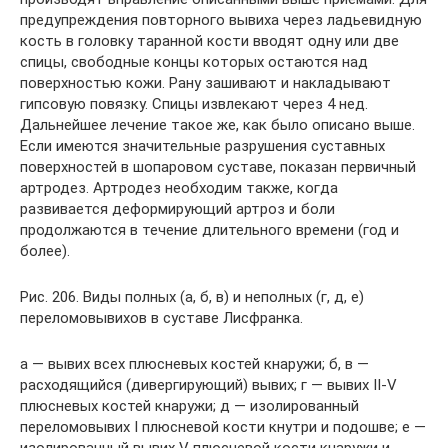
предупреждения повторного вывиха через ладьевидную
кость в головку таранной кости вводят одну или две
спицы, свободные концы которых остаются над
поверхностью кожи. Рану зашивают и накладывают
гипсовую повязку. Спицы извлекают через 4 нед.
Дальнейшее лечение такое же, как было описано выше.
Если имеются значительные разрушения суставных
поверхностей в шопаровом суставе, показан первичный
артродез. Артродез необходим также, когда
развивается деформирующий артроз и боли
продолжаются в течение длительного времени (год и
более).
Рис. 206. Виды полных (а, б, в) и неполных (г, д, е)
переломовывихов в суставе Лисфранка.
а — вывих всех плюсневых костей кнаружи; б, в —
расходящийся (дивергирующий) вывих; г — вывих II-V
плюсневых костей кнаружи; д — изолированный
переломовывих I плюсневой кости кнутри и подошве; е —
изолированный вывих V плюсневой кости кнаружи и