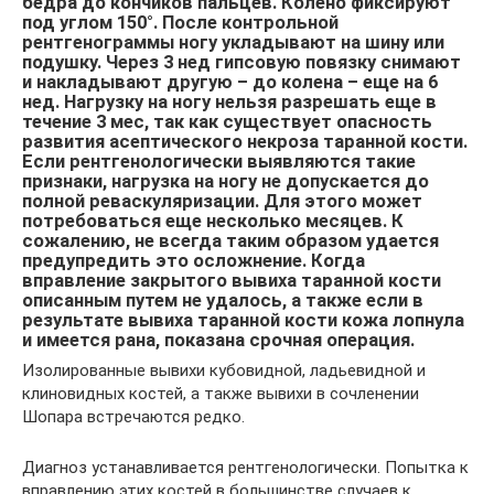
бедра до кончиков пальцев. Колено фиксируют
под углом 150°. После контрольной
рентгенограммы ногу укладывают на шину или
подушку. Через 3 нед гипсовую повязку снимают
и накладывают другую – до колена – еще на 6
нед. Нагрузку на ногу нельзя разрешать еще в
течение 3 мес, так как существует опасность
развития асептического некроза таранной кости.
Если рентгенологически выявляются такие
признаки, нагрузка на ногу не допускается до
полной реваскуляризации. Для этого может
потребоваться еще несколько месяцев. К
сожалению, не всегда таким образом удается
предупредить это осложнение. Когда
вправление закрытого вывиха таранной кости
описанным путем не удалось, а также если в
результате вывиха таранной кости кожа лопнула
и имеется рана, показана срочная операция.
Изолированные вывихи кубовидной, ладьевидной и
клиновидных костей, а также вывихи в сочленении
Шопара встречаются редко.
Диагноз устанавливается рентгенологически. Попытка к
вправлению этих костей в большинстве случаев к