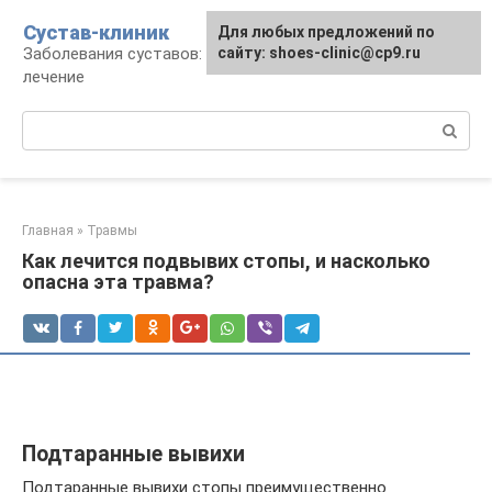
Перейти
Сустав-клиник
Для любых предложений по
к
Заболевания суставов: профилактика и
сайту: shoes-clinic@cp9.ru
контенту
лечение
Поиск:
Главная
»
Травмы
Как лечится подвывих стопы, и насколько
опасна эта травма?
Подтаранные вывихи
Подтаранные вывихи стопы преимущественно