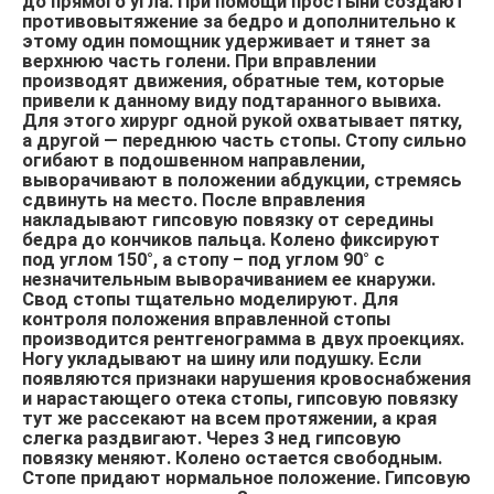
до прямого угла. При помощи простыни создают
противовытяжение за бедро и дополнительно к
этому один помощник удерживает и тянет за
верхнюю часть голени. При вправлении
производят движения, обратные тем, которые
привели к данному виду подтаранного вывиха.
Для этого хирург одной рукой охватывает пятку,
а другой — переднюю часть стопы. Стопу сильно
огибают в подошвенном направлении,
выворачивают в положении абдукции, стремясь
сдвинуть на место. После вправления
накладывают гипсовую повязку от середины
бедра до кончиков пальца. Колено фиксируют
под углом 150°, а стопу – под углом 90° с
незначительным выворачиванием ее кнаружи.
Свод стопы тщательно моделируют. Для
контроля положения вправленной стопы
производится рентгенограмма в двух проекциях.
Ногу укладывают на шину или подушку. Если
появляются признаки нарушения кровоснабжения
и нарастающего отека стопы, гипсовую повязку
тут же рассекают на всем протяжении, а края
слегка раздвигают. Через 3 нед гипсовую
повязку меняют. Колено остается свободным.
Стопе придают нормальное положение. Гипсовую