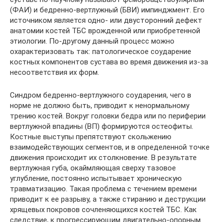
(ФАИ) и бедренно-вертлужный (БВИ) импинджмент. Его
источником является одно- или двусторонний дефект
анатомии костей ТБС врожденной или приобретенной
этиологии. По-другому данный процесс можно
охарактеризовать так: патологическое соударение
костных компонентов сустава во время движения из-за
несоответствия их форм.
Синдром бедренно-вертлужного соударения, чего в
норме не должно быть, приводит к ненормальному
трению костей. Вокруг головки бедра или по периферии
вертлужной впадины (ВП) формируются остеофиты.
Костные выступы препятствуют скольжению
взаимодействующих сегментов, и в определенной точке
движения происходит их столкновение. В результате
вертлужная губа, окаймляющая сверху тазовое
углубление, постоянно испытывает хроническую
травматизацию. Такая проблема с течением времени
приводит к ее разрыву, а также стиранию и деструкции
хрящевых покровов сочленяющихся костей ТБС. Как
следствие, к прогрессирующим двигательно-опорным