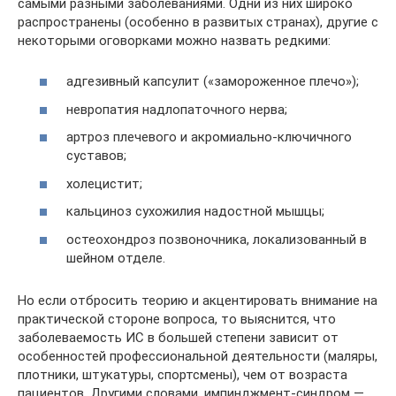
самыми разными заболеваниями. Одни из них широко
распространены (особенно в развитых странах), другие с
некоторыми оговорками можно назвать редкими:
адгезивный капсулит («замороженное плечо»);
невропатия надлопаточного нерва;
артроз плечевого и акромиально-ключичного
суставов;
холецистит;
кальциноз сухожилия надостной мышцы;
остеохондроз позвоночника, локализованный в
шейном отделе.
Но если отбросить теорию и акцентировать внимание на
практической стороне вопроса, то выяснится, что
заболеваемость ИС в большей степени зависит от
особенностей профессиональной деятельности (маляры,
плотники, штукатуры, спортсмены), чем от возраста
пациентов. Другими словами, импинджмент-синдром —