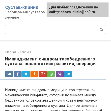
Перейти
Сустав-клиник
Для любых предложений по
к
Заболевания суставов: профилактика и
сайту: shoes-clinic@cp9.ru
контенту
лечение
Поиск:
Главная
»
Травмы
Импинджмент-синдром тазобедренного
сустава: последствия развития, операция
Импинджмент-синдром в медицине трактуется как
механический конфликт, который возникает между
бедренной головкой или шейкой и краем вертлужной
впадины тазобедренного сустава. Данное явление в
суставе по-научному называют фемороацетабулярный