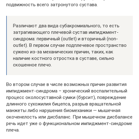
подвижность всего затронутого сустава.
Различают два вида субакромиального, то есть
затрагивающего плечевой сустав импиджмент-
синдрома: первичный (outlet) и вторичный (non-
outlet). В первом случае подплечевое пространство
сужено из-за механических причин, таких, как
наличие костного отростка в суставе, сильно
скошенное плечо.
Во втором случае в числе возможных причин развития
импиджмент-синдрома – хронический воспалительный
процесс околосуставной сумки (бурсит), повреждение
длинного сухожилия бицепса, разрыв вращательной
манжеты либо нарушения биомеханики — мышечная
окоченелость или дисбаланс. При мышечном дисбалансе
речь идет уже о функциональном импиджмент-синдроме
плеча.