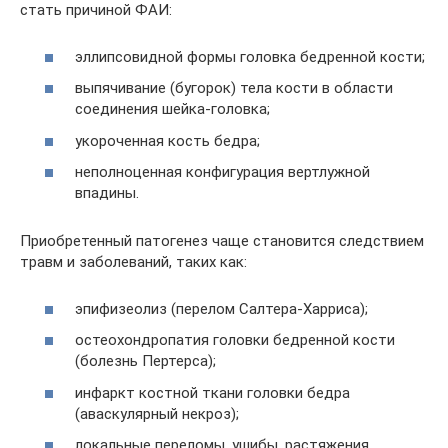
стать причиной ФАИ:
эллипсовидной формы головка бедренной кости;
выпячивание (бугорок) тела кости в области
соединения шейка-головка;
укороченная кость бедра;
неполноценная конфигурация вертлужной
впадины.
Приобретенный патогенез чаще становится следствием
травм и заболеваний, таких как:
эпифизеолиз (перелом Салтера-Харриса);
остеохондропатия головки бедренной кости
(болезнь Пертерса);
инфаркт костной ткани головки бедра
(аваскулярный некроз);
локальные переломы, ушибы, растяжения,