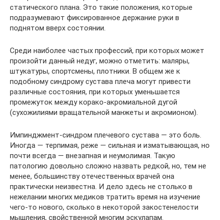
статического плана. Это такие положения, которые
подразумевают фиксированное держание руки в
поднятом вверх состоянии.
Среди наиболее частых профессий, при которых может
произойти данный недуг, можно отметить: маляры,
штукатуры, спортсмены, плотники. В общем же к
подобному синдрому сустава плеча могут привести
различные состояния, при которых уменьшается
промежуток между корако-акромиальной дугой
(сухожилиями вращательной манжеты и акромионом).
Импинджмент-синдром плечевого сустава — это боль.
Иногда — терпимая, реже — сильная и изматывающая, но
почти всегда — внезапная и неумолимая. Такую
патологию довольно сложно назвать редкой, но, тем не
менее, большинству отечественных врачей она
практически неизвестна. И дело здесь не столько в
нежелании многих медиков тратить время на изучение
чего-то нового, сколько в некоторой закостенелости
мышления, свойственной многим эскулапам.