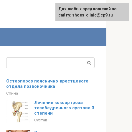
Для любых предложений по
сайту: shoes-clinic@cp9.ru
Поиск:
Остеопороз пояснично-крестцового
отдела позвоночника
Спина
Лечение коксартроза
тазобедренного сустава 3
степени
Сустав