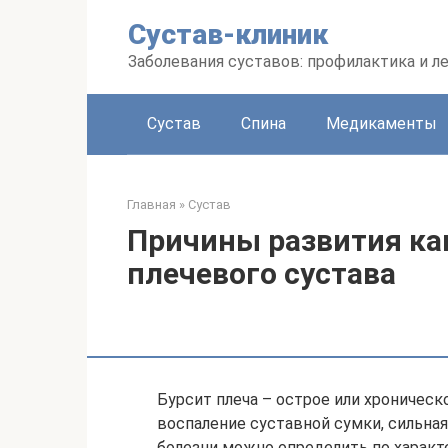
Перейти
Сустав-клиник
к
контенту
Заболевания суставов: профилактика и л
Сустав
Спина
Медикаменты
Главная
»
Сустав
Причины развития ка
плечевого сустава
Бурсит плеча – острое или хроническ
воспаление суставной сумки, сильная
болезни можно определить по характ