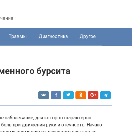
ечение
Травмы
Диагностика
Другое
менного бурсита
ое заболевание, для которого характерно
 боль при движении руки и отечность. Начало
ерному онемению от плечевого сустава до