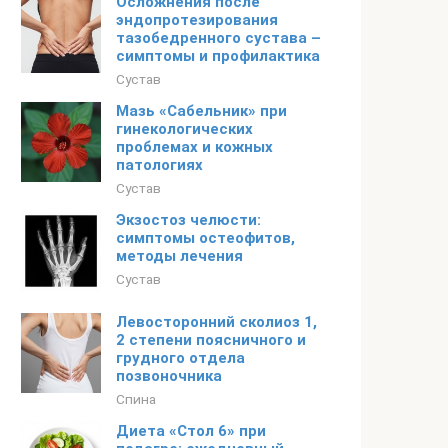
Осложнения после
эндопротезирования
тазобедренного сустава –
симптомы и профилактика
Сустав
Мазь «Сабельник» при
гинекологических
проблемах и кожных
патологиях
Сустав
Экзостоз челюсти:
симптомы остеофитов,
методы лечения
Сустав
Левосторонний сколиоз 1,
2 степени поясничного и
грудного отдела
позвоночника
Спина
Диета «Стол 6» при