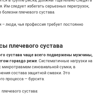
ся в группе риска, должны тщательно следить
. Им следует избегать серьезных перегрузок,
е болезни плечевого сустава.
и – люди, чья профессия требует постоянно
сы плечевого сустава
ого сустава чаще всего подвержены мужчины,
угом гораздо реже
. Систематичные нагрузки на
к микротравмам синовиальной сумки, в
нения состава защитной смазки. Это
го процесса — бурсита.
плечевого сустава: