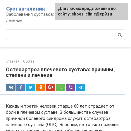
Перейти
Сустав-клиник
Для любых предложений по
к
Заболевания суставов: профилактика и
сайту: shoes-clinic@cp9.ru
контенту
лечение
Поиск:
Главная
»
Сустав
Остеоартроз плечевого сустава: причины,
степени и лечение
Каждый третий человек старше 60 лет страдает от
боли в плечевом суставе. В большинстве случаев
причиной болевого синдрома служит остеоартроз
плечевого сустава (ОПС). Впрочем, не только пожилые
люди сталкиваются с этим заболеванием. Ему