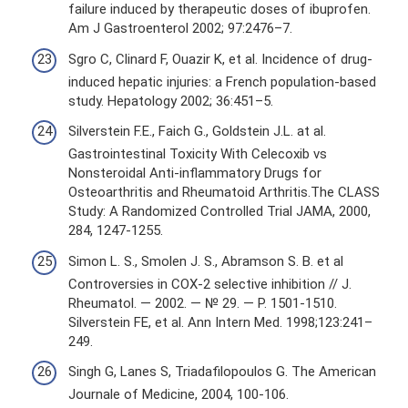
failure induced by therapeutic doses of ibuprofen.
Am J Gastroenterol 2002; 97:2476–7.
Sgro C, Clinard F, Ouazir K, et al. Incidence of drug-
induced hepatic injuries: a French population-based
study. Hepatology 2002; 36:451–5.
Silverstein F.E., Faich G., Goldstein J.L. at al.
Gastrointestinal Toxicity With Celecoxib vs
Nonsteroidal Anti-inflammatory Drugs for
Osteoarthritis and Rheumatoid Arthritis.The CLASS
Study: A Randomized Controlled Trial JAMA, 2000,
284, 1247-1255.
Simon L. S., Smolen J. S., Abramson S. B. et al
Controversies in COX-2 selective inhibition // J.
Rheumatol. — 2002. — № 29. — P. 1501-1510.
Silverstein FE, et al. Ann Intern Med. 1998;123:241–
249.
Singh G, Lanes S, Triadafilopoulos G. The American
Journale of Medicine, 2004, 100-106.