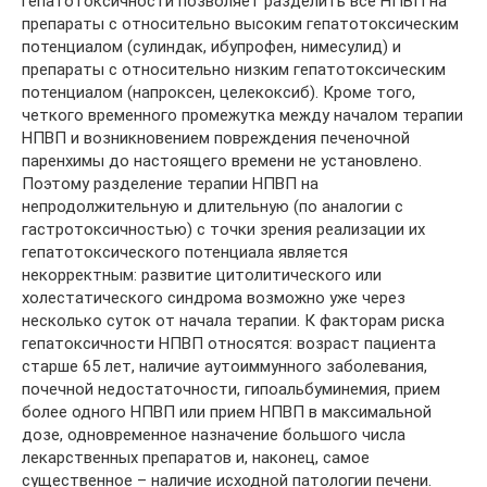
гепатотоксичности позволяет разделить все НПВП на
препараты с относительно высоким гепатотоксическим
потенциалом (сулиндак, ибупрофен, нимесулид) и
препараты с относительно низким гепатотоксическим
потенциалом (напроксен, целекоксиб). Кроме того,
четкого временного промежутка между началом терапии
НПВП и возникновением повреждения печеночной
паренхимы до настоящего времени не установлено.
Поэтому разделение терапии НПВП на
непродолжительную и длительную (по аналогии с
гастротоксичностью) с точки зрения реализации их
гепатотоксического потенциала является
некорректным: развитие цитолитического или
холестатического синдрома возможно уже через
несколько суток от начала терапии. К факторам риска
гепатоксичности НПВП относятся: возраст пациента
старше 65 лет, наличие аутоиммунного заболевания,
почечной недостаточности, гипоальбуминемия, прием
более одного НПВП или прием НПВП в максимальной
дозе, одновременное назначение большого числа
лекарственных препаратов и, наконец, самое
существенное – наличие исходной патологии печени.