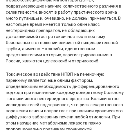
и высокоспецифичные ингибиторы ЦОГ-2»,
подразумевающие наличие количественного различия в
селективности, вносят в работу практического врача
много путаницы и, очевидно, не должны применяться. В
настоящее время имеется только один класс
нестероидных препаратов, не обладающих
дозозависимой гастротоксичностью и поэтому
безопасных в отношении слизистой пищеварительной
трубки, а именно – коксибы, единственным
представителями которых, зарегистрированными в
России, являются целекоксиб и эторикоксиб.
Токсическое воздействие НПВП на печеночную
паренхиму является еще одним фактором,
определяющим необходимость дифференцированного
подхода при назначении каждому конкретному больному
того или иного нестероидного средства. Большинство
исследователей подчеркивает, что риск лекарственного
поражения печени возрастает при наличии хронического
диффузного заболевания печени любой этиологии. При
этом нарушение метаболизма лекарств прямо
пропорционально признакам хронической