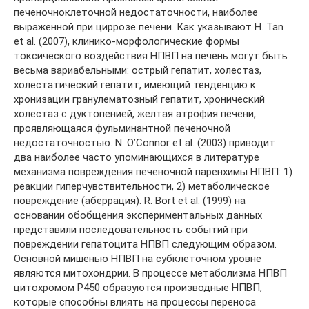
печеночноклеточной недостаточности, наиболее
выраженной при циррозе печени. Как указывают H. Tan
et al. (2007), клинико-морфологические формы
токсического воздействия НПВП на печень могут быть
весьма вариабельными: острый гепатит, холестаз,
холестатический гепатит, имеющий тенденцию к
хронизации гранулематозный гепатит, хронический
холестаз с дуктопенией, желтая атрофия печени,
проявляющаяся фульминантной печеночной
недостаточностью. N. O’Connor et al. (2003) приводит
два наиболее часто упоминающихся в литературе
механизма повреждения печеночной паренхимы НПВП: 1)
реакции гиперчувствительности, 2) метаболическое
повреждение (аберрация). R. Bort et al. (1999) на
основании обобщения экспериментальных данных
представили последовательность событий при
повреждении гепатоцита НПВП следующим образом.
Основной мишенью НПВП на субклеточном уровне
являются митохондрии. В процессе метаболизма НПВП
цитохромом Р450 образуются производные НПВП,
которые способны влиять на процессы переноса