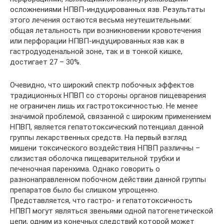
осложнениями НПВП-индуцированных язв. Результаты
этого лечения остаются весьма неутешительными:
общая летальность при возникновении кровотечения
или перфорации НПВП-индуцированных язв как в
гастродуоденальной зоне, так и в тонкой кишке,
достигает 27 – 30%.
Очевидно, что широкий спектр побочных эффектов
традиционных НПВП со стороны органов пищеварения
не ограничен лишь их гастротоксичностью. Не менее
значимой проблемой, связанной с широким применением
НПВП, является гепатотоксический потенциал данной
группы лекарственных средств. На первый взгляд
мишени токсического воздействия НПВП различны –
слизистая оболочка пищеварительной трубки и
печеночная паренхима. Однако говорить о
разнонаправленном побочном действии данной группы
препаратов было бы слишком упрощенно.
Представляется, что гастро- и гепатотоксичность
НПВП могут являться звеньями одной патогенетической
цепи, одним из конечных следствий которой может