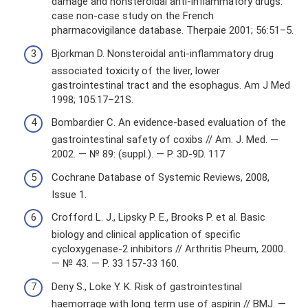
damage and nonsteroidal anti-inflammatory drugs:
case non-case study on the French
pharmacovigilance database. Therpaie 2001; 56:51–5.
Bjorkman D. Nonsteroidal anti-inflammatory drug
associated toxicity of the liver, lower
gastrointestinal tract and the esophagus. Am J Med
1998; 105:17–21S.
Bombardier C. An evidence-based evaluation of the
gastrointestinal safety of coxibs // Am. J. Med. —
2002. — № 89: (suppl.). — P. 3D-9D. 117
Cochrane Database of Systemic Reviews, 2008,
Issue 1.
Crofford L. J., Lipsky P. E., Brooks P. et al. Basic
biology and clinical application of specific
cycloxygenase-2 inhibitors // Arthritis Pheum, 2000.
— № 43. — P. 33 157-33 160.
Deny S., Loke Y. K. Risk of gastrointestinal
haemorrage with long term use of aspirin // BMJ. —