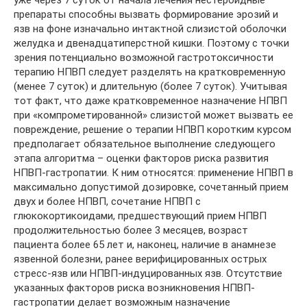
уже через 7 суток от начала лечения нестероидные
препараты способны вызвать формирование эрозий и
язв на фоне изначально интактной слизистой оболочки
желудка и двенадцатиперстной кишки. Поэтому с точки
зрения потенциально возможной гастротоксичности
терапию НПВП следует разделять на кратковременную
(менее 7 суток) и длительную (более 7 суток). Учитывая
тот факт, что даже кратковременное назначение НПВП
при «компрометированной» слизистой может вызвать ее
повреждение, решение о терапии НПВП коротким курсом
предполагает обязательное выполнение следующего
этапа алгоритма – оценки факторов риска развития
НПВП-гастропатии. К ним относятся: применение НПВП в
максимально допустимой дозировке, сочетанный прием
двух и более НПВП, сочетание НПВП с
глюкокортикоидами, предшествующий прием НПВП
продолжительностью более 3 месяцев, возраст
пациента более 65 лет и, наконец, наличие в анамнезе
язвенной болезни, ранее верифицированных острых
стресс-язв или НПВП-индуцированных язв. Отсутствие
указанных факторов риска возникновения НПВП-
гастропатии делает возможным назначение