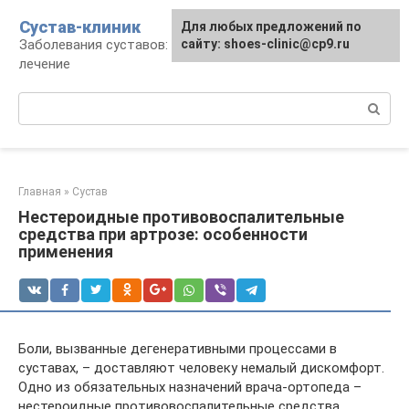
Перейти
Сустав-клиник
Для любых предложений по
к
Заболевания суставов: профилактика и
сайту: shoes-clinic@cp9.ru
контенту
лечение
Поиск:
Главная
»
Сустав
Нестероидные противовоспалительные
средства при артрозе: особенности
применения
Боли, вызванные дегенеративными процессами в
суставах, – доставляют человеку немалый дискомфорт.
Одно из обязательных назначений врача-ортопеда –
нестероидные противовоспалительные средства,