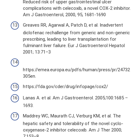
Reduced risk of upper gastrointestinal ulcer
complications with celecoxib, a novel COX-2 inhibitor.
Am J Gastroenterol, 2000, 95, 1681-1690
Greaves RR, Agarwal A, Patch D, et al. Inadvertent
diclofenac rechallenge from generic and non-generic
prescribing, leading to liver transplantation for
fulminant liver failure. Eur J Gastroenterol Hepatol
2001; 13:71–3
https://emea.europa.eu/pdfs/human/press/pr/24732
305en.
https://fda.gov/cder/drug/infopage/cox2/
Lanas A. et al. Am J Gastroenterol. 2005;100:1685 –
1693.
Maddrey WC, Maurath CJ, Verburg KM, et al. The
hepatic safety and tolerability of the novel cyclo-
oxygenase-2 inhibitor celecoxib. Am J Ther 2000;
7:153–8.