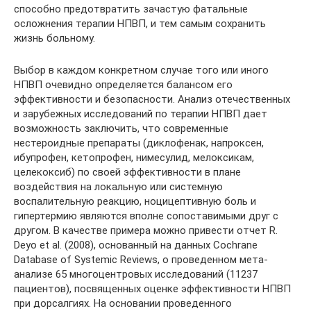
способно предотвратить зачастую фатальные
осложнения терапии НПВП, и тем самым сохранить
жизнь больному.
Выбор в каждом конкретном случае того или иного
НПВП очевидно определяется балансом его
эффективности и безопасности. Анализ отечественных
и зарубежных исследований по терапии НПВП дает
возможность заключить, что современные
нестероидные препараты (диклофенак, напроксен,
ибупрофен, кетопрофен, нимесулид, мелоксикам,
целекоксиб) по своей эффективности в плане
воздействия на локальную или системную
воспалительную реакцию, ноцицептивную боль и
гипертермию являются вполне сопоставимыми друг с
другом. В качестве примера можно привести отчет R.
Deyo et al. (2008), основанный на данных Cochrane
Database of Systemic Reviews, о проведенном мета-
анализе 65 многоцентровых исследований (11237
пациентов), посвященных оценке эффективности НПВП
при дорсалгиях. На основании проведенного