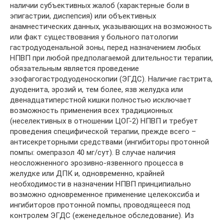
наличии субъективных жалоб (характерные боли в
эпигастрии, диспепсия) или объективных
анамнестических данных, указывающих на возможность
или факт существования у больного патологии
гастродуоденальной зоны, перед назначением любых
НПВП при любой предполагаемой длительности терапии,
обязательным является проведение
эзофагогастродуоденоскопии (ЭГДС). Наличие гастрита,
дуоденита, эрозий и, тем более, язв желудка или
двенадцатиперстной кишки полностью исключает
возможность применения всех традиционных
(неселективных в отношении ЦОГ-2) НПВП и требует
проведения специфической терапии, прежде всего –
антисекреторными средствами (ингибиторы протонной
помпы: омепразол 40 мг/сут). В случае наличия
неосложненного эрозивно-язвенного процесса в
желудке или ДПК и, одновременно, крайней
необходимости в назначении НПВП принципиально
возможно одновременное применение целекоксиба и
ингибиторов протонной помпы, проводящееся под
контролем ЭГДС (еженедельное обследование). Из