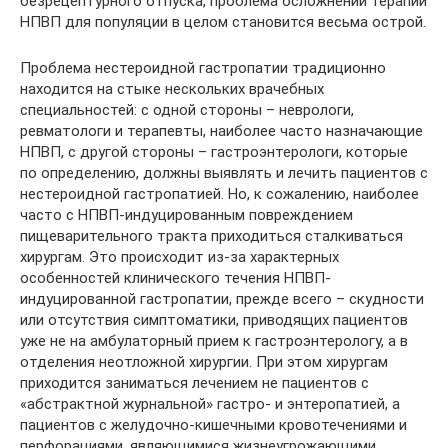
безрецептурного отпуска, проблема осложнений терапии
НПВП для популяции в целом становится весьма острой.
Проблема нестероидной гастропатии традиционно
находится на стыке нескольких врачебных
специальностей: с одной стороны – неврологи,
ревматологи и терапевты, наиболее часто назначающие
НПВП, с другой стороны – гастроэнтерологи, которые
по определению, должны выявлять и лечить пациентов с
нестероидной гастропатией. Но, к сожалению, наиболее
часто с НПВП-индуцированным повреждением
пищеварительного тракта приходиться сталкиваться
хирургам. Это происходит из-за характерных
особенностей клинического течения НПВП-
индуцированной гастропатии, прежде всего – скудности
или отсутствия симптоматики, приводящих пациентов
уже не на амбулаторный прием к гастроэнтерологу, а в
отделения неотложной хирургии. При этом хирургам
приходится заниматься лечением не пациентов с
«абстрактной журнальной» гастро- и энтеропатией, а
пациентов с желудочно-кишечными кровотечениями и
перфорациями, являющимися жизнеугрожающими