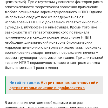
целекоксиб). При отсутствии у пациента факторов риска
гепатоксичности теоретически возможно применение
любого официально зарегистрированного НПВП. Однако
на практике следует все же воздержаться от
использования НПВП с доказанной гепатоксичностью –
сулиндака, ибупрофена и нимесулида. Кроме того, вне
зависимости от гепатотоксического потенциала
применяемого в каждом конкретном случае НПВП,
необходим динамический контроль биохимических
маркеров печеночного цитолиза и холестаза, поскольку
возникновение лекарственного повреждения печени –
весьма труднопрогнозируемая ситуация. При длительной
терапии НПВП периодичность такого контроля должна
быть не меньше 1 раза в месяц.
Читайте также:
Артрит нижних конечностей и
артрит стопы: лечение и профилактика
В заключение считаем необходимым еще раз
подчеркнуть, что в настоящее время, при практически