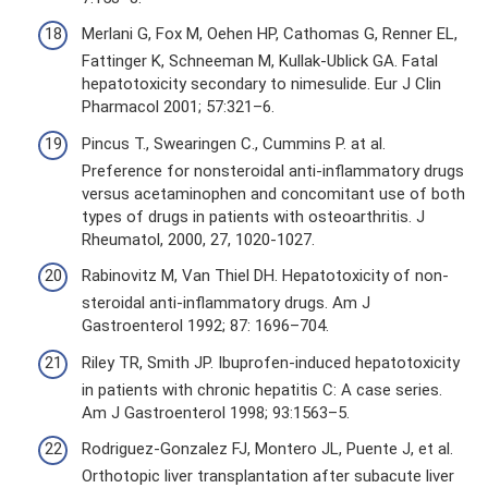
Merlani G, Fox M, Oehen HP, Cathomas G, Renner EL,
Fattinger K, Schneeman M, Kullak-Ublick GA. Fatal
hepatotoxicity secondary to nimesulide. Eur J Clin
Pharmacol 2001; 57:321–6.
Pincus T., Swearingen C., Cummins P. at al.
Preference for nonsteroidal anti-inflammatory drugs
versus acetaminophen and concomitant use of both
types of drugs in patients with osteoarthritis. J
Rheumatol, 2000, 27, 1020-1027.
Rabinovitz M, Van Thiel DH. Hepatotoxicity of non-
steroidal anti-inflammatory drugs. Am J
Gastroenterol 1992; 87: 1696–704.
Riley TR, Smith JP. Ibuprofen-induced hepatotoxicity
in patients with chronic hepatitis C: A case series.
Am J Gastroenterol 1998; 93:1563–5.
Rodriguez-Gonzalez FJ, Montero JL, Puente J, et al.
Orthotopic liver transplantation after subacute liver