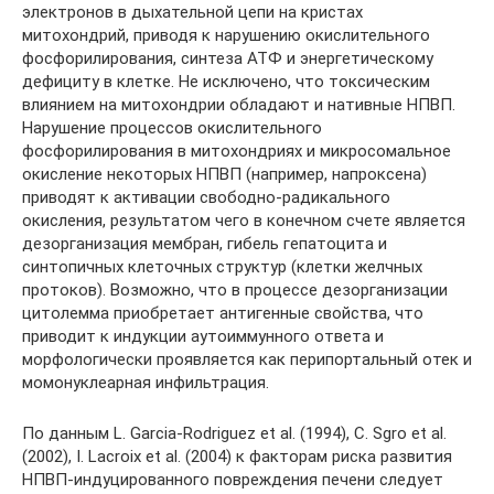
электронов в дыхательной цепи на кристах
митохондрий, приводя к нарушению окислительного
фосфорилирования, синтеза АТФ и энергетическому
дефициту в клетке. Не исключено, что токсическим
влиянием на митохондрии обладают и нативные НПВП.
Нарушение процессов окислительного
фосфорилирования в митохондриях и микросомальное
окисление некоторых НПВП (например, напроксена)
приводят к активации свободно-радикального
окисления, результатом чего в конечном счете является
дезорганизация мембран, гибель гепатоцита и
синтопичных клеточных структур (клетки желчных
протоков). Возможно, что в процессе дезорганизации
цитолемма приобретает антигенные свойства, что
приводит к индукции аутоиммунного ответа и
морфологически проявляется как перипортальный отек и
момонуклеарная инфильтрация.
По данным L. Garcia-Rodriguez et al. (1994), C. Sgro et al.
(2002), I. Lacroix et al. (2004) к факторам риска развития
НПВП-индуцированного повреждения печени следует