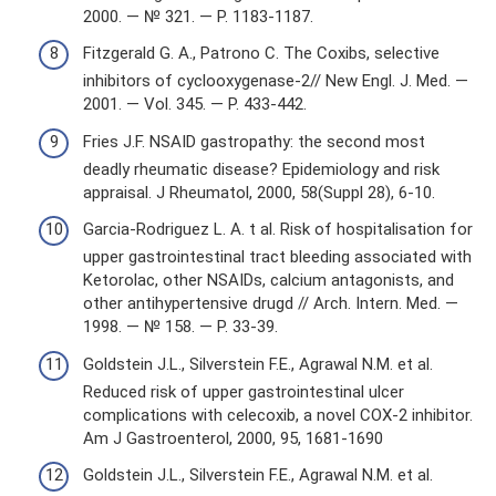
2000. — № 321. — P. 1183-1187.
Fitzgerald G. A., Patrono C. The Coxibs, selective
inhibitors of cyclooxygenase-2// New Engl. J. Med. —
2001. — Vol. 345. — P. 433-442.
Fries J.F. NSAID gastropathy: the second most
deadly rheumatic disease? Epidemiology and risk
appraisal. J Rheumatol, 2000, 58(Suppl 28), 6-10.
Garcia-Rodriguez L. A. t al. Risk of hospitalisation for
upper gastrointestinal tract bleeding associated with
Ketorolac, other NSAIDs, calcium antagonists, and
other antihypertensive drugd // Arch. Intern. Med. —
1998. — № 158. — P. 33-39.
Goldstein J.L., Silverstein F.E., Agrawal N.M. et al.
Reduced risk of upper gastrointestinal ulcer
complications with celecoxib, a novel COX-2 inhibitor.
Am J Gastroenterol, 2000, 95, 1681-1690
Goldstein J.L., Silverstein F.E., Agrawal N.M. et al.