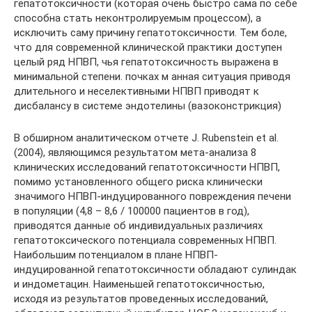
гепатотоксичности (которая очень быстро сама по себе
способна стать неконтролируемым процессом), а
исключить саму причину гепатотоксичности. Тем боле,
что для современной клинической практики доступен
целый ряд НПВП, чья гепатотоксичность выражена в
минимальной степени. почках м анная ситуация приводя
длительного и неселективными НПВП приводят к
дисбалансу в системе эндотелины (вазоконстрикция)
В обширном аналитическом отчете J. Rubenstein et al.
(2004), являющимся результатом мета-анализа 8
клинических исследований гепатотоксичности НПВП,
помимо установленного общего риска клинически
значимого НПВП-индуцированного повреждения печени
в популяции (4,8 – 8,6 / 100000 пациентов в год),
приводятся данные об индивидуальных различиях
гепатотоксического потенциала современных НПВП.
Наибольшим потенциалом в плане НПВП-
индуцированной гепатотоксичности обладают сулиндак
и индометацин. Наименьшей гепатотоксичностью,
исходя из результатов проведенных исследований,