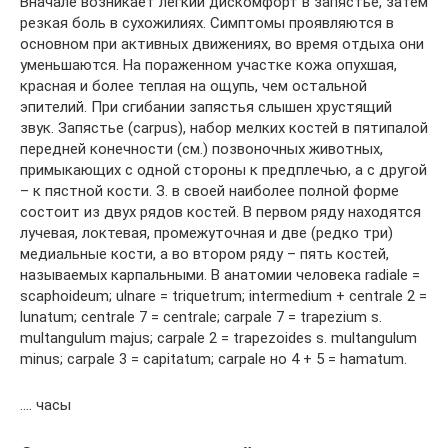
Вначале возникает легкий дискомфорт в запястье, затем
резкая боль в сухожилиях. Симптомы проявляются в
основном при активных движениях, во время отдыха они
уменьшаются. На пораженном участке кожа опухшая,
красная и более теплая на ощупь, чем остальной
эпителий. При сгибании запястья слышен хрустящий
звук. Запястье (carpus), набор мелких костей в пятипалой
передней конечности (см.) позвоночных животных,
примыкающих с одной стороны к предплечью, а с другой
– к пястной кости. З. в своей наиболее полной форме
состоит из двух рядов костей. В первом ряду находятся
лучевая, локтевая, промежуточная и две (редко три)
медиальные кости, а во втором ряду – пять костей,
называемых карпальными. В анатомии человека radiale =
scaphoideum; ulnare = triquetrum; intermedium + centrale 2 =
lunatum; centrale 7 = centrale; carpale 7 = trapezium s.
multangulum majus; carpale 2 = trapezoides s. multangulum
minus; carpale 3 = capitatum; carpale но 4 + 5 = hamatum.
…. часы