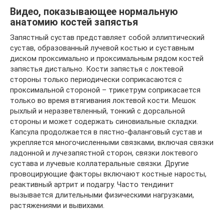
Видео, показывающее нормальную
анатомию костей запястья
Запястный сустав представляет собой эллиптический
сустав, образованный лучевой костью и суставным
диском проксимально и проксимальным рядом костей
запястья дистально. Кости запястья с локтевой
стороны только периодически соприкасаются с
проксимальной стороной – трикетрум соприкасается
только во время втягивания локтевой кости. Мешок
рыхлый и неразветвленный, тонкий с дорсальной
стороны и может содержать синовиальные складки.
Капсула продолжается в пястно-фаланговый сустав и
укрепляется многочисленными связками, включая связки
ладонной и лучезапястной сторон, связки локтевого
сустава и лучевые коллатеральные связки. Другие
провоцирующие факторы включают костные наросты,
реактивный артрит и подагру. Часто тендинит
вызывается длительными физическими нагрузками,
растяжениями и вывихами.