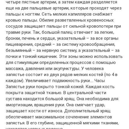
четыре пястные артерии, а затем каждая разделяется
еще на две пальцевые артерии, которые проходят через
пальцы к ногтям. Сеть мелких капилляров снабжает
кровью пальцы. Обилие разветвленных кровеносных
сосудов защищает пальцы от сильной кровопотери при
травме руки. Так, большой палец отвечает за легкие,
бронхи, печень и сердце, указательный – за все органы
пищеварения, средний – за систему кровообращения,
безымянный – за нервную систему, а указательный – за
почки и тонкий кишечник. Эти зоны можно использовать
для стимуляции определенных процессов с помощью
массажа, давления или акупунктуры. У человека
запястье состоит из двух рядов мелких костей (по 4 в
каждом). Увеличивает подвижность руки…. Часы
Запястье руки покрыто тонкой кожей. Каждая кость
покрыта защитной тканью. В центральной части
сустава находится большой хрящ. Она необходима для
амортизации, вращения руки. Она смягчает удар,
защищает кости от износа. Дополнительный хрящ
обеспечивает максимальное сочленение элементов
запястья. В его глубине, защищенной мягкими тканями,
находятся нервные волокна.