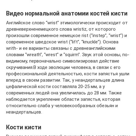
Видео нормальной анатомии костей кисти
Английское слово “wrist” этимологически происходит от
древневерхненемецкого слова wristiz, от которого
произошли современное немецкое rist (“instep”, “wrist”) и
современное шведское wrist (“lift”, “knuckle”). Основа
writh- и ее варианты связаны с древнеанглийскими
словами “wreath”, “wrest” и “squirm”. Звук этой основы, по-
видимому, первоначально символизировал действие
скручивания.В ходе эволюции человека, в связи с его
профессиональной деятельностью, кости запястья ушли
вперед в своем развитии. Так, у неандертальцев длина
цефалической кости составляла 20-25 мм, а у
современных людей она увеличилась до 28 мм. Также
наблюдается укрепление области запястья, которая
относительно слаба у человекообразных обезьян и
неандертальцев.
Кости кисти