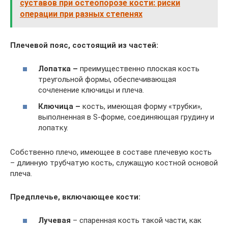
суставов при остеопорозе кости: риски
операции при разных степенях
Плечевой пояс, состоящий из частей:
Лопатка –
преимущественно плоская кость
треугольной формы, обеспечивающая
сочленение ключицы и плеча.
Ключица
–
кость, имеющая форму «трубки»,
выполненная в S-форме, соединяющая грудину и
лопатку.
Собственно плечо, имеющее в составе плечевую кость
– длинную трубчатую кость, служащую костной основой
плеча.
Предплечье, включающее кости:
Лучевая
– спаренная кость такой части, как