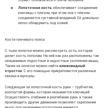
служит основой всего плеча человека.
Лопаточная кость
обеспечивает соединение
ключицы с плечом, при этом она с плечом
соединяется суставной впадиной. Её довольно
легко обнаружить под кожей.
Кости плечевого пояса
С тыла лопатки можно рассмотреть ость, которая
делит кость пополам. На ней как раз расположены так
называемые подостные и надостные скопления мышц.
Также на лопатке можно найти
клювовидный
отросток
. С его помощью прикрепляются различные
связки и мускулы.
Следующая за лопаточной кость руки – трубчатая,
изогнутой формы, которая называется ключицей.
Осуществлять сгибание и разгибание руки, а также
производить другие движения позволяет скрепление
мышц под названием ротаторная манжета.