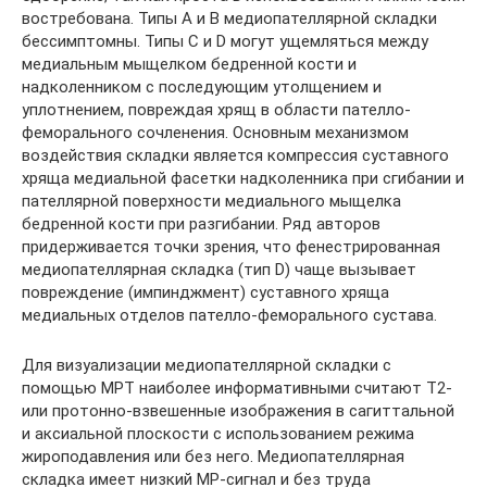
востребована. Типы A и B медиопателлярной складки
бессимптомны. Типы C и D могут ущемляться между
медиальным мыщелком бедренной кости и
надколенником с последующим утолщением и
уплотнением, повреждая хрящ в области пателло-
феморального сочленения. Основным механизмом
воздействия складки является компрессия суставного
хряща медиальной фасетки надколенника при сгибании и
пателлярной поверхности медиального мыщелка
бедренной кости при разгибании. Ряд авторов
придерживается точки зрения, что фенестрированная
медиопателлярная складка (тип D) чаще вызывает
повреждение (импинджмент) суставного хряща
медиальных отделов пателло-феморального сустава.
Для визуализации медиопателлярной складки с
помощью МРТ наиболее информативными считают Т2-
или протонно-взвешенные изображения в сагиттальной
и аксиальной плоскости с использованием режима
жироподавления или без него. Медиопателлярная
складка имеет низкий МР-сигнал и без труда