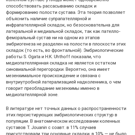
способствовать рассасыванию складок и
формированию полости сустава. Эта теория позволяет
объяснить наличие супрапателлярной и
инфрапателлярной складок, но безосновательна для
латеральной и медиальной складок, так как пателло-
феморальный сустав ни на одном из этапов
эмбриогенеза не разделен на полости в плоскости этих
складок (то есть, во фронтальной). Эмбриологические
работы S. Ogata и H.K. Uhthoff показали, что
медиопателлярнная складка не является остатком
синовиальной перегородки. Вероятно, она имеет
мезенхимальное происхождение и связана с
внутриутробной латерализацией надколенника, о чем
говорит преобладание мезенхимы именно в
медиопателлярной зоне.
В литературе нет точных данных о распространенности
этих персистирующих эмбриологических структур в
популяции. В анатомическом исследовании коленных
суставов T. Jouanin с соавт. в 11% случаев
присутствовали три основные складки, в 10% — не было