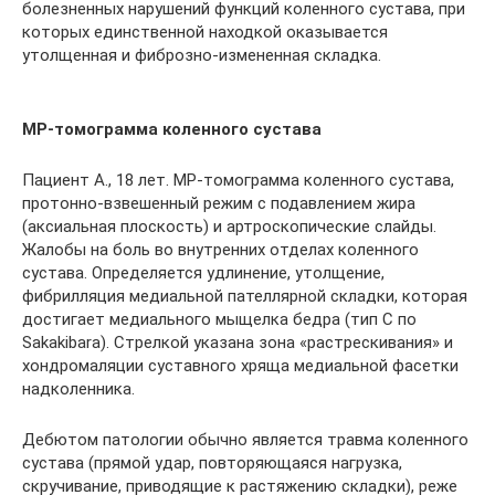
болезненных нарушений функций коленного сустава, при
которых единственной находкой оказывается
утолщенная и фиброзно-измененная складка.
МР-томограмма коленного сустава
Пациент А., 18 лет. МР-томограмма коленного сустава,
протонно-взвешенный режим с подавлением жира
(аксиальная плоскость) и артроскопические слайды.
Жалобы на боль во внутренних отделах коленного
сустава. Определяется удлинение, утолщение,
фибрилляция медиальной пателлярной складки, которая
достигает медиального мыщелка бедра (тип С по
Sakakibara). Стрелкой указана зона «растрескивания» и
хондромаляции суставного хряща медиальной фасетки
надколенника.
Дебютом патологии обычно является травма коленного
сустава (прямой удар, повторяющаяся нагрузка,
скручивание, приводящие к растяжению складки), реже