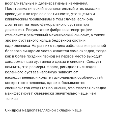
воспалительные и дегенеративные изменения.
Посттравматический, воспалительный отек складки
приводит к потере ее эластичности, утолщению и
клиническим проявлениям в том случае, если она
достигает пателло-феморального сустава при
движениях. Результатом фиброза и гипертрофии
становится реактивный механический синовит, а также
эрозии суставного хряща бедренной кости и
надколенника. На ранних стадиях заболевания причиной
болевого синдрома часто является сама складка, тогда
как в более поздний период на первое место выходит
хондромаляция суставного хряща и синовит. Следует
помнить, что размеры, форма, ригидность складок
коленного сустава напрямую зависят от
наследственных и конституциональных особенностей
конкретного человека, однако, большинство
специалистов сходятся во мнении, что толстая складка
манифестирует клинически значительно чаще, чем
тонкая.
Синдром медиопателлярной складки чаще