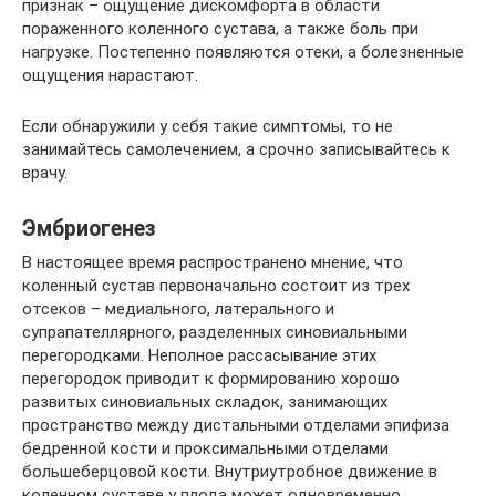
признак – ощущение дискомфорта в области
пораженного коленного сустава, а также боль при
нагрузке. Постепенно появляются отеки, а болезненные
ощущения нарастают.
Если обнаружили у себя такие симптомы, то не
занимайтесь самолечением, а срочно записывайтесь к
врачу.
Эмбриогенез
В настоящее время распространено мнение, что
коленный сустав первоначально состоит из трех
отсеков – медиального, латерального и
супрапателлярного, разделенных синовиальными
перегородками. Неполное рассасывание этих
перегородок приводит к формированию хорошо
развитых синовиальных складок, занимающих
пространство между дистальными отделами эпифиза
бедренной кости и проксимальными отделами
большеберцовой кости. Внутриутробное движение в
коленном суставе у плода может одновременно