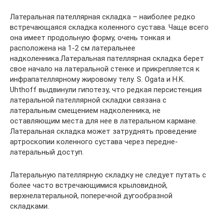
Латеральная пателлярная складка – наиболее редко
встречающаяся складка коленного сустава. Чаще всего
она имеет продольную форму, очень тонкая и
расположена на 1-2 см латеральнее
надколенника.Латеральная пателлярная складка берет
свое начало на латеральной стенке и прикрепляется к
инфрапателлярному жировому телу. S. Ogata и H.K.
Uhthoff выдвинули гипотезу, что редкая персистенция
латеральной пателлярной складки связана с
латеральным смещением надколенника, не
оставляющим места для нее в латеральном кармане.
Латеральная складка может затруднять проведение
артроскопии коленного сустава через передне-
латеральный доступ.
Латеральную пателлярную складку не следует путать с
более часто встречающимися крыловидной,
верхнелатеральной, поперечной дугообразной
складками.