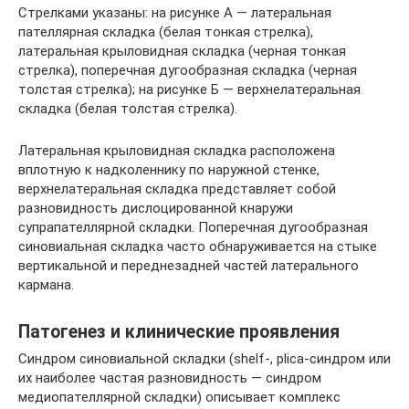
Стрелками указаны: на рисунке А — латеральная
пателлярная складка (белая тонкая стрелка),
латеральная крыловидная складка (черная тонкая
стрелка), поперечная дугообразная складка (черная
толстая стрелка); на рисунке Б — верхнелатеральная
складка (белая толстая стрелка).
Латеральная крыловидная складка расположена
вплотную к надколеннику по наружной стенке,
верхнелатеральная складка представляет собой
разновидность дислоцированной кнаружи
супрапателлярной складки. Поперечная дугообразная
синовиальная складка часто обнаруживается на стыке
вертикальной и переднезадней частей латерального
кармана.
Патогенез и клинические проявления
Синдром синовиальной складки (shelf-, plica-синдром или
их наиболее частая разновидность — синдром
медиопателлярной складки) описывает комплекс