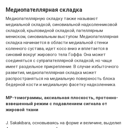
Медиопателлярная складка
Медиопателлярную складку также называют
медиальной складкой, синовиальной надколенниковой
складкой, крыловидной складкой, пателлярным
мениском, синовиальным выступом. Медиопателлярная
складка начинается в области медиальной стенки
коленного сустава, идет косо вниз и вплетается в
синовий вокруг жирового тела Гоффа. Она может
соединяться с супрапателлярной складкой, но чаще
имеет раздельное прикрепление. В случае избыточного
развития, медиопателлярная складка может
распространяться на медиальную поверхность блока
бедерной кости и медиальную фасетку надколенника.
МР-томограммы, аксиальная плоскость, протонно-
взвешенный режим с подавлением сигнала от
жировой ткани
J. Sakakibara, основываясь на форме и величине, выделил