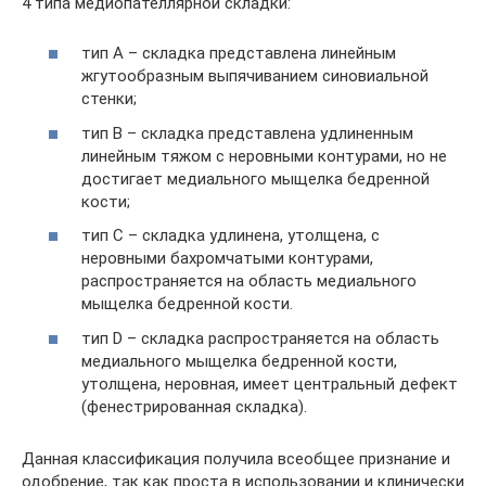
4 типа медиопателлярной складки:
тип А – складка представлена линейным
жгутообразным выпячиванием синовиальной
стенки;
тип B – складка представлена удлиненным
линейным тяжом с неровными контурами, но не
достигает медиального мыщелка бедренной
кости;
тип С – складка удлинена, утолщена, с
неровными бахромчатыми контурами,
распространяется на область медиального
мыщелка бедренной кости.
тип D – складка распространяется на область
медиального мыщелка бедренной кости,
утолщена, неровная, имеет центральный дефект
(фенестрированная складка).
Данная классификация получила всеобщее признание и
одобрение, так как проста в использовании и клинически