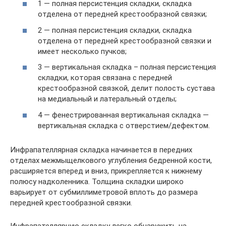
1 — полная персистенция складки, складка
отделена от передней крестообразной связки;
2 — полная персистенция складки, складка
отделена от передней крестообразной связки и
имеет несколько пучков;
3 — вертикальная складка – полная персистенция
складки, которая связана с передней
крестообразной связкой, делит полость сустава
на медиальный и латеральный отделы;
4 — фенестрированная вертикальная складка —
вертикальная складка с отверстием/дефектом.
Инфрапателлярная складка начинается в передних
отделах межмыщелкового углубления бедренной кости,
расширяется вперед и вниз, прикрепляется к нижнему
полюсу надколенника. Толщина складки широко
варьирует от субмиллиметровой вплоть до размера
передней крестообразной связки.
Инфрапателлярную складку легко обнаружить на