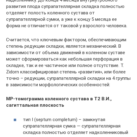
надколеннику. До конца 4 месяца внутриутробного
развития плода супрапателлярная складка полностью
отделяет полость коленного сустава от
супрапателлярной сумки, а уже к концу 5 месяца ее
форма не отличается от таковой у взрослого человека.
Считается, что ключевым фактором, обеспечивающим
степень редукции складки, является механический. В
зависимости от объема движений в коленном суставе
может сформироваться как небольшая перфорация в
складке, так и ее частичное или полное отсутствие. T.
Zidorn классифицировал степень «развития», или более
точно – редукции, супрапателлярной складки на 4 группы
в зависимости морфологических особенностей:
МР-томограмма коленного сустава в Т2 В.И.,
сагиттальная плоскость
тип I (septum completum) – замкнутая
супрапателлярная сумка — супрапателлярная
складка полностью отделяет надколенниковый