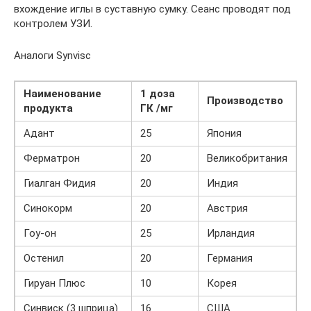
вхождение иглы в суставную сумку. Сеанс проводят под
контролем УЗИ.
Аналоги Synvisc
Наименование
1 доза
Производство
продукта
ГК /мг
Адант
25
Япония
Ферматрон
20
Великобритания
Гиалган Фидия
20
Индия
Синокорм
20
Австрия
Гоу-он
25
Ирландия
Остенил
20
Германия
Гируан Плюс
10
Корея
Синвиск (3 шприца)
16
США