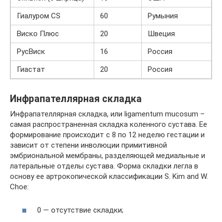
Гиалуром CS
60
Румыния
Виско Плюс
20
Швеция
РусВиск
16
Россия
Гиастат
20
Россия
Инфрапателлярная складка
Инфрапателлярная складка, или ligamentum mucosum –
самая распространенная складка коленного сустава. Ее
формирование происходит с 8 по 12 неделю гестации и
зависит от степени инволюции примитивной
эмбриональной мембраны, разделяющей медиальные и
латеральные отделы сустава. Форма складки легла в
основу ее артрокопической классификации S. Kim and W.
Choe:
0 — отсутствие складки;