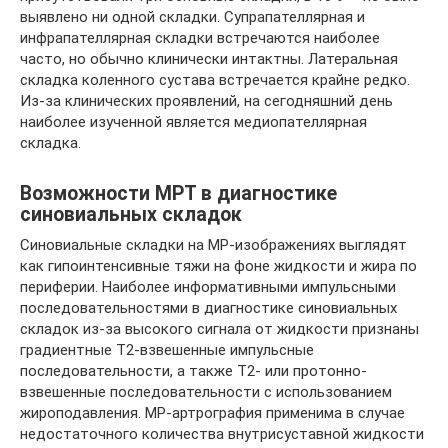
выявлено ни одной складки. Супрапателлярная и
инфрапателлярная складки встречаются наиболее
часто, но обычно клинически интактны. Латеральная
складка коленного сустава встречается крайне редко.
Из-за клинических проявлений, на сегодняшний день
наиболее изученной является медиопателлярная
складка.
Возможности МРТ в диагностике
синовиальных складок
Синовиальные складки на МР-изображениях выглядят
как гипоинтенсивные тяжи на фоне жидкости и жира по
периферии. Наиболее информативными импульсными
последовательностями в диагностике синовиальных
складок из-за высокого сигнала от жидкости признаны
градиентные Т2-взвешенные импульсные
последовательности, а также Т2- или протонно-
взвешенные последовательности с использованием
жироподавления. МР-артрография применима в случае
недостаточного количества внутрисуставной жидкости