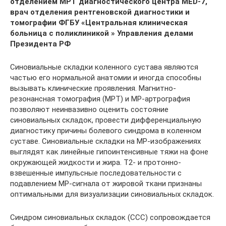
отделением МРТ диагностического центра MED-7,
врач отделения рентгеновской диагностики и
томографии ФГБУ «Центральная клиническая
больница с поликлиникой » Управления делами
Президента РФ
Синовиальные складки коленного сустава являются
частью его нормальной анатомии и иногда способны
вызывать клинические проявления. Магнитно-
резонансная томография (МРТ) и МР-артрография
позволяют неинвазивно оценить состояние
синовиальных складок, провести дифференциальную
диагностику причины болевого синдрома в коленном
суставе. Синовиальные складки на МР-изображениях
выглядят как линейные гипоинтенсивные тяжи на фоне
окружающей жидкости и жира. Т2- и протонно-
взвешенные импульсные последовательности с
подавлением МР-сигнала от жировой ткани признаны
оптимальными для визуализации синовиальных складок.
Синдром синовиальных складок (ССС) сопровождается