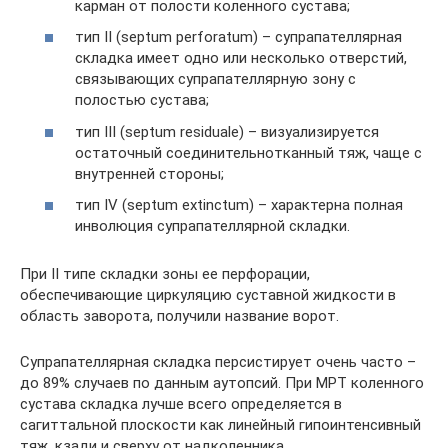
карман от полости коленного сустава;
тип II (septum perforatum) – супрапателлярная
складка имеет одно или несколько отверстий,
связывающих супрапателлярную зону с
полостью сустава;
тип III (septum residuale) – визуализируется
остаточный соединительнотканный тяж, чаще с
внутренней стороны;
тип IV (septum extinctum) – характерна полная
инволюция супрапателлярной складки.
При II типе складки зоны ее перфорации,
обеспечивающие циркуляцию суставной жидкости в
область заворота, получили название ворот.
Супрапателлярная складка персистирует очень часто –
до 89% случаев по данным аутопсий. При МРТ коленного
сустава складка лучше всего определяется в
сагиттальной плоскости как линейный гипоинтенсивный
тяж, кзади и сверху от надколенника.