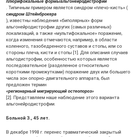
плюрифокальные формы
альгонейродистрофии
. Типичным примером является синдром «плечо-кисть» (
синдром Штейнброкера
), известны наблюдения «биполярных» форм
альгонейродистрофии других (самых различных)
локализаций, а также «мультифокальное» поражение,
когда изменения отмечаются, например, в области
коленного, тазобедренного суставов и стопы, или со
стороны плеча, кисти и стопы [1]. Для описания случаев
альгодистрофии, особенностью которых является
последовательное (разделенное относительно
короткими промежутками) поражение двух или большего
числа зон опорно-двигательного аппарата, был
предложен термин
«регионарный мигрирующий остеопороз»
[2]. Представляем наше наблюдение этого варианта
альгонейродистрофии.
Больной З., 45 лет.
В декабре 1998 г. перенес травматический закрытый