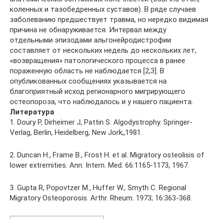
коленных и тазобедренных суставов). В ряде случаев
заболеванию предшествует травма, но нередко видимая
причина не обнаруживается. Интервал между
отдельными эпизодами альгонейродистрофии
составляет от нескольких недель до нескольких лет,
«возвращения» патологического процесса в ранее
пораженную область не наблюдается [2,3]. В
опубликованных сообщениях указывается на
благоприятный исход регионарного мигрирующего
остеопороза, что наблюдалось и у нашего пациента.
Литература
1. Doury P, Dirheimer J, Pattin S. Algodystrophy. Springer-
Verlag, Berlin, Heidelberg, New Jork;,1981.
2. Duncan H., Frame B., Frost H. et al. Migratory osteolisis of
lower extremities. Ann. Intern. Med. 66:1165-1173, 1967.
3. Gupta R, Popovtzer M., Huffer W., Smyth C. Regional
Migratory Osteoporosis. Arthr. Rheum. 1973; 16:363-368.