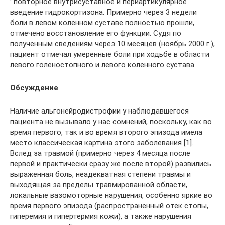
: повторное внутрисуставное и периартикулярное
введение гидрокортизона. Примерно через 3 недели
боли в левом коленном суставе полностью прошли,
отмечено восстановление его функции. Судя по
полученным сведениям через 10 месяцев (ноябрь 2000 г.),
пациент отмечал умеренные боли при ходьбе в области
левого голеностопного и левого коленного сустава.
Обсуждение
Наличие альгонейродистрофии у наблюдавшегося
пациента не вызывало у нас сомнений, поскольку, как во
время первого, так и во время второго эпизода имела
место классическая картина этого заболевания [1].
Вслед за травмой (примерно через 4 месяца после
первой и практически сразу же после второй) развились
выраженная боль, неадекватная степени травмы и
выходящая за пределы травмированной области,
локальные вазомоторные нарушения, особенно яркие во
время первого эпизода (распространенный отек стопы,
гиперемия и гипертермия кожи), а также нарушения