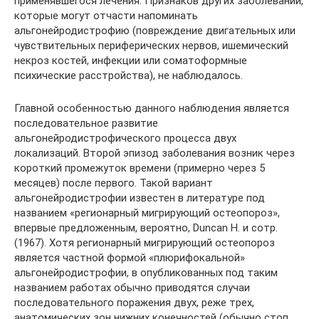
применявшегося лечения. Признаков других заболеваний,
которые могут отчасти напоминать
альгонейродистрофию (повреждение двигательных или
чувствительных периферических нервов, ишемический
некроз костей, инфекции или соматоформные
психические расстройства), не наблюдалось.
Главной особенностью данного наблюдения является
последовательное развитие
альгонейродистрофического процесса двух
локализаций. Второй эпизод заболевания возник через
короткий промежуток времени (примерно через 5
месяцев) после первого. Такой вариант
альгонейродистрофии известен в литературе под
названием «регионарный мигрирующий остеопороз»,
впервые предложенным, вероятно, Duncan H. и сотр.
(1967). Хотя регионарный мигрирующий остеопороз
является частной формой «плюрифокальной»
альгонейродистрофии, в опубликованных под таким
названием работах обычно приводятся случаи
последовательного поражения двух, реже трех,
анатомических зон нижних конечностей (обычно стоп,