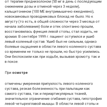
от терапии преднизолоном (50 мг в день с последующим
снижением дозы и отменой через 3 недели),
кальцитонином (100 МЕ внутримышечно ежедневно),
новокаиновых проводниковых блокад не было. Но к
августу (то есть, в общей сложности через 3 месяца от
начала заболевания) боли и отек спонтанно прошли,
восстановилась функция левой стопы, стал ходить, не
хромая. В сентябре 1999 г. пациент оступился и ушиб
левый коленный сустав. Ушиб был не сильным, однако
болевые ощущения в области левого коленного сустава
со временем не только не прошли, но быстро усилились.
Они беспокоили как при ходьбе, вызывая хромоту, так и
в покое.
При
осмотре
отмечены умеренная припухлость левого коленного
сустава, резкая болезненность при пальпации как
самого сустава, так и периартикулярных тканей,
значительное ограничение сгибания сустава, гипотрофия
левой четырехглавой мышцы. В области левой стопы и