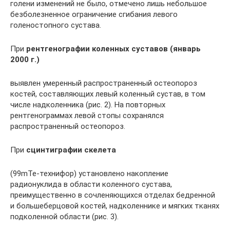
голени изменений не было, отмечено лишь небольшое
безболезненное ограничение сгибания левого
голеностопного сустава.
При
рентгенографии коленных суставов (январь
2000 г.)
выявлен умеренный распространенный остеопороз
костей, составляющих левый коленный сустав, в том
числе надколенника (рис. 2). На повторных
рентгенограммах левой стопы сохранялся
распространенный остеопороз.
При
сцинтиграфии скелета
(99mTe-технифор) установлено накопление
радионуклида в области коленного сустава,
преимущественно в сочленяющихся отделах бедренной
и большеберцовой костей, надколеннике и мягких тканях
подколенной области (рис. 3).