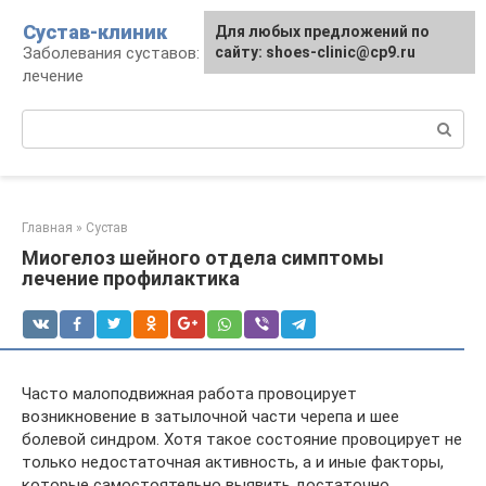
Перейти
Сустав-клиник
Для любых предложений по
к
Заболевания суставов: профилактика и
сайту: shoes-clinic@cp9.ru
контенту
лечение
Поиск:
Главная
»
Сустав
Миогелоз шейного отдела симптомы
лечение профилактика
Часто малоподвижная работа провоцирует
возникновение в затылочной части черепа и шее
болевой синдром. Хотя такое состояние провоцирует не
только недостаточная активность, а и иные факторы,
которые самостоятельно выявить достаточно