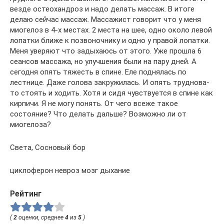
везде остеохандроз и надо делать массаж. В итоге
делаю сейчас массаж. Массажист говорит что у меня
миогелоз в 4-х местах. 2 места на шее, одно около левой
лопатки ближе к позвоночнику и одно у правой лопатки.
Меня уверяют что задыхаюсь от этого. Уже прошла 6
сеансов массажа, но улучшения были на пару дней. А
сегодня опять тяжесть в спине. Еле поднялась по
лестнице. Даже голова закружилась. И опять труднова-
то стоять и ходить. Хотя и сидя чувствуется в спине как
кирпичи. Я не могу понять. От чего всеже такое
состояние? Что делать дальше? Возможно ли от
миогелоза?
Света, Сосновый бор
циклоферон невроз мозг дыхание
Рейтинг
(
2
оценки, среднее
4
из
5
)