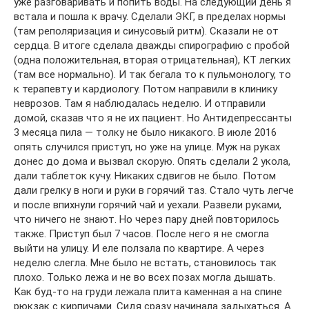
уже разговаривать и попить воды. На следующий день я
встала и пошла к врачу. Сделали ЭКГ, в пределах нормы
(там реполяризация и синусовый ритм). Сказали не от
сердца. В итоге сделала дважды спирографию с пробой
(одна положительная, вторая отрицательная), КТ легких
(там все нормально). И так бегала то к пульмонологу, то
к терапевту и кардиологу. Потом направили в клинику
неврозов. Там я наблюдалась неделю. И отправили
домой, сказав что я не их пациент. Но Антидепрессанты
3 месяца пила — толку не было никакого. В июле 2016
опять случился приступ, но уже на улице. Муж на руках
донес до дома и вызвал скорую. Опять сделали 2 укола,
дали таблеток кучу. Никаких сдвигов не было. Потом
дали грелку в ноги и руки в горячий таз. Стало чуть легче
и после впихнули горячий чай и уехали. Развели руками,
что ничего не знают. Но через пару дней повторилось
также. Приступ был 7 часов. После него я не смогла
выйти на улицу. И еле ползала по квартире. А через
неделю слегла. Мне было не встать, становилось так
плохо. Только лежа и не во всех позах могла дышать.
Как буд-то на груди лежала плита каменная а на спине
рюкзак с кирпичами. Сидя сразу начинала задыхаться. А