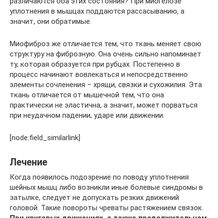
различаются оба этих состояния? При миогелозе
уплотнения в мышцах поддаются рассасыванию, а
значит, они обратимые.
Миофиброз же отличается тем, что ткань меняет свою
структуру на фиброзную. Она очень сильно напоминает
ту, которая образуется при рубцах. Постепенно в
процесс начинают вовлекаться и непосредственно
элементы сочленения – хрящи, связки и сухожилия. Эта
ткань отличается от мышечной тем, что она
практически не эластична, а значит, может порваться
при неудачном падении, ударе или движении.
[node:field_similarlink]
Лечение
Когда появилось подозрение по поводу уплотнения
шейных мышц либо возникли иные болевые синдромы в
затылке, следует не допускать резких движений
головой. Такие повороты чреваты растяжением связок.
При круговых движениях, а также продолжительном