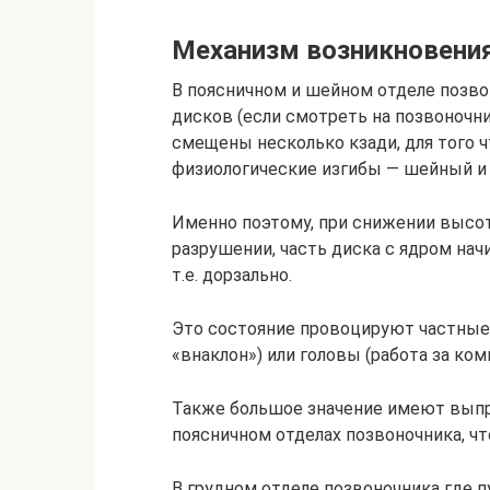
Механизм возникновени
В поясничном и шейном отделе позв
дисков (если смотреть на позвоночни
смещены несколько кзади, для того 
физиологические изгибы — шейный и
Именно поэтому, при снижении высот
разрушении, часть диска с ядром на
т.е. дорзально.
Это состояние провоцируют частные
«внаклон») или головы (работа за ко
Также большое значение имеют выпр
поясничном отделах позвоночника, чт
В грудном отделе позвоночника где 