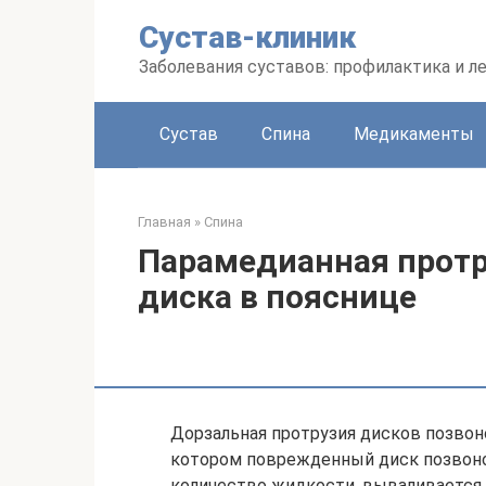
Перейти
Сустав-клиник
к
контенту
Заболевания суставов: профилактика и л
Сустав
Спина
Медикаменты
Главная
»
Спина
Парамедианная прот
диска в пояснице
Дорзальная протрузия дисков позвон
котором поврежденный диск позвоно
количество жидкости, вываливается 