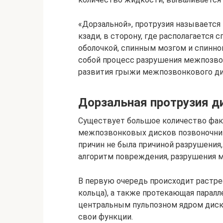
«Дорзальной», протрузия называется 
кзади, в сторону, где располагается
оболочкой, спинным мозгом и спинн
собой процесс разрушения межпозвон
развития грыжи межпозвонкового ди
Дорзальная протрузия ди
Существует большое количество фа
межпозвонковых дисков позвоночника
причин не была причиной разрушения
алгоритм повреждения, разрушения 
В первую очередь происходит растре
кольца), а также протекающая парал
центральным пульпозном ядром диска
свои функции.