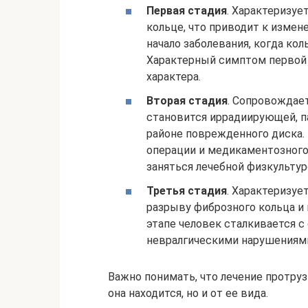
Первая стадия
. Характеризу
кольце, что приводит к измен
начало заболевания, когда ко
Характерный симптом первой 
характера.
Вторая стадия
. Сопровождает
становится иррадиирующей, 
районе поврежденного диска.
операции и медикаментозного 
заняться лечебной физкультур
Третья стадия
. Характеризуе
разрыву фиброзного кольца и
этапе человек сталкивается 
невралгическими нарушениями 
Важно понимать, что лечение протрузи
она находится, но и от ее вида.