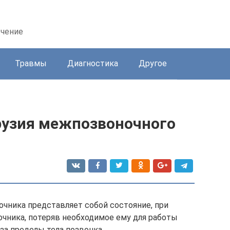
ечение
Травмы
Диагностика
Другое
рузия межпозвоночного
очника представляет собой состояние, при
чника, потеряв необходимое ему для работы
за пределы тела позвонка.