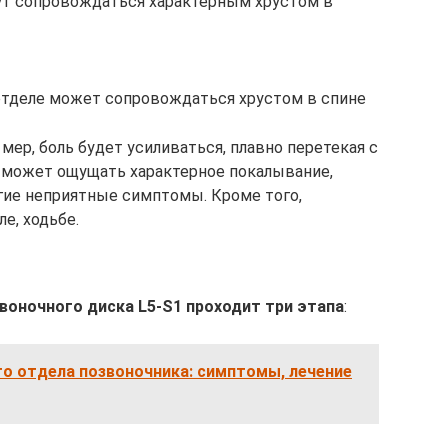
гут сопровождаться характерным хрустом в
отделе может сопровождаться хрустом в спине
мер, боль будет усиливаться, плавно перетекая с
й может ощущать характерное покалывание,
гие неприятные симптомы. Кроме того,
е, ходьбе.
воночного диска L5-S1 проходит три этапа
:
о отдела позвоночника: симптомы, лечение