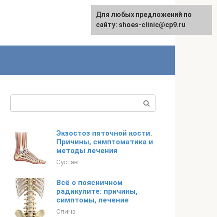
Для любых предложений по
сайту: shoes-clinic@cp9.ru
Поиск:
Экзостоз пяточной кости.
Причины, симптоматика и
методы лечения
Сустав
Всё о поясничном
радикулите: причины,
симптомы, лечение
Спина