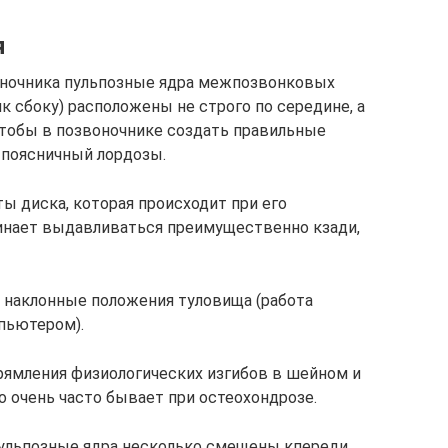
я
оночника пульпозные ядра межпозвонковых
к сбоку) расположены не строго по середине, а
чтобы в позвоночнике создать правильные
 поясничный лордозы.
ы диска, которая происходит при его
чинает выдавливаться преимущественно кзади,
 наклонные положения туловища (работа
мпьютером).
ямления физиологических изгибов в шейном и
о очень часто бывает при остеохондрозе.
пульпозные ядра несколько смещены кпереди