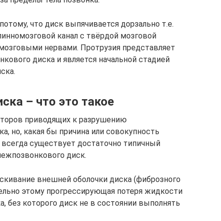
потому, что диск выпячивается дорзально т.е.
 спинномозговой канал с твёрдой мозговой
омозговыми нервами. Протрузия представляет
кового диска и является начальной стадией
ска.
ска – что это такое
кторов приводящих к разрушению
, но, какая бы причина или совокупность
, всегда существует достаточно типичный
межпозвонкового диск.
скивание внешней оболочки диска (фиброзного
лельно этому прогрессирующая потеря жидкости
, без которого диск не в состоянии выполнять