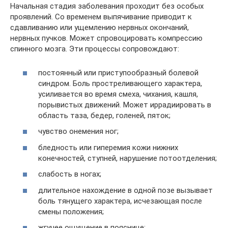
Начальная стадия заболевания проходит без особых
проявлений. Со временем выпячивание приводит к
сдавливанию или ущемлению нервных окончаний,
нервных пучков. Может спровоцировать компрессию
спинного мозга. Эти процессы сопровождают:
постоянный или приступообразный болевой
синдром. Боль простреливающего характера,
усиливается во время смеха, чихания, кашля,
порывистых движений. Может иррадиировать в
область таза, бедер, голеней, пяток;
чувство онемения ног;
бледность или гиперемия кожи нижних
конечностей, ступней, нарушение потоотделения;
слабость в ногах;
длительное нахождение в одной позе вызывает
боль тянущего характера, исчезающая после
смены положения;
жгучее ощущение в пояснице;