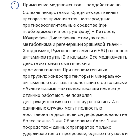
Применение медикаментов – воздействие на
болезнь лекарствами. Среди лекарственных
препаратов применяются: нестероидные
противовоспалительные средства (при
необходимости в острую фазу) – Кеторол,
Ибупрофен, Диклофенак; стимуляторы
метаболизма и регенерации хрящевой ткани –
Хондромикс, Румолон; витамины и БАД на основе
витаминов группы В и кальция. Все медикаменты
действуют симптоматически и
профилактически. При незначительных
протрузиях хондропротекторы и минерально-
витаминные составы в сочетании с остальными
обязательными тактиками лечения пока еще
отлично работают, не позволяя
деструкционному патогенезу разойтись. А в
единичных случаях могут полностью
восстановить диск, если он деформировался не
более чем на 1 мм. Образования более 1 мм
посредством данных препаратов только
удерживаются от прогрессии, однако не у всех и